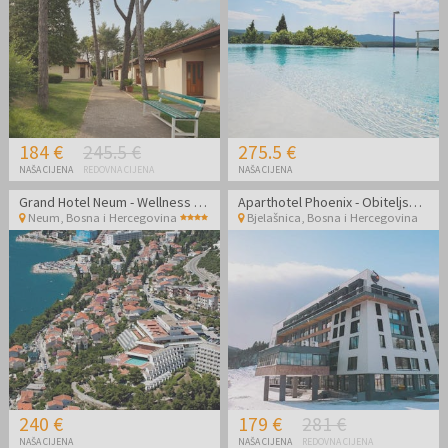
184 €
245.5 €
275.5 €
NAŠA CIJENA
REDOVNA CIJENA
NAŠA CIJENA
Grand Hotel Neum - Wellness odmor uz more
Aparthotel Phoenix - Obiteljski odmor na Bjelašnici
Neum
,
Bosna i Hercegovina
Bjelašnica
,
Bosna i Hercegovina
240 €
179 €
281 €
NAŠA CIJENA
NAŠA CIJENA
REDOVNA CIJENA