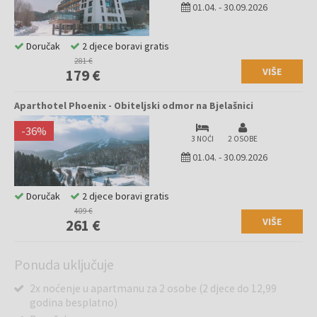
01.04.
-
30.09.2026
Doručak
2 djece boravi gratis
281 €
VIŠE
179 €
Aparthotel Phoenix - Obiteljski odmor na Bjelašnici
-
36
%
3 NOĆI
2 OSOBE
01.04.
-
30.09.2026
Doručak
2 djece boravi gratis
409 €
VIŠE
261 €
Ponuda uključuje
2x noćenje u apartmanu za 2 osobe (2 djece do 12,99
godina besplatno)