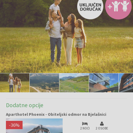
Dodatne opcije
Aparthotel Phoenix - Obiteljski odmor na Bjelašnici
-
36
%
2 NOĆI
2 OSOBE