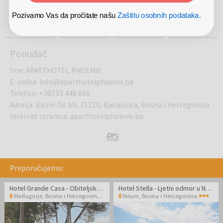
VIŠE OD
PRISUTNI NA
USTANOVLJEN
100%
500.000
5
2012.
Pozivamo Vas da pročitate našu
Zaštitu osobnih podataka.
SIGURNA KUPNJA
KORISNIKA
TRŽIŠTA
GODINE
Ponuđač
Ime
:
APARTHOTEL PHOENIX
E-pošta
:
info@aparthotelphoenix.ba
Telefon
:
+38733 449 666
Adresa
:
Babin Do bb, 71220, Bjelašnica, Bosna i Hercegovina
Internet stranica
:
aparthotelphoenix.ba
Preporučujemo:
Hotel Grande Casa - Obiteljski odmor u Međugorju
Hotel Stella - Ljetni odmor u Neumu
Međugorje
,
Bosna i Hercegovina
Neum
,
Bosna i Hercegovina