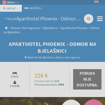
%
SMJEŠTAJ
AKCIJE
Aparthotel Phoenix - Odmor na Bjelašnici
Nazad
Bosna i Hercegovina
Bjelašnica
Aparthotel Phoenix - Odmor
na Bjelašnici
APARTHOTEL PHOENIX - ODMOR NA
BJELAŠNICI
Babin Do bb, Bjelašnica, Bosna i Hercegovina
PONUDA
226 €
2 NOĆI
NIJE
Plaćanje odmah
32 €
DOSTUPNA.
Plaćanje ponuđaču
194 €
2 OSOBE