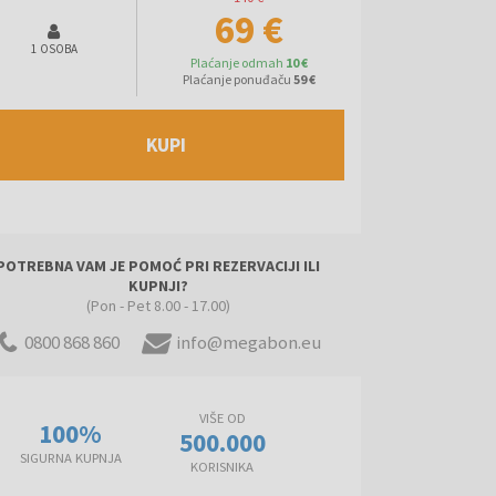
69 €
1 OSOBA
Plaćanje odmah
10 €
Plaćanje ponuđaču
59 €
KUPI
POTREBNA VAM JE POMOĆ PRI REZERVACIJI ILI
KUPNJI?
(Pon - Pet 8.00 - 17.00)
0800 868 860
info@megabon.eu
VIŠE OD
100%
500.000
SIGURNA KUPNJA
KORISNIKA