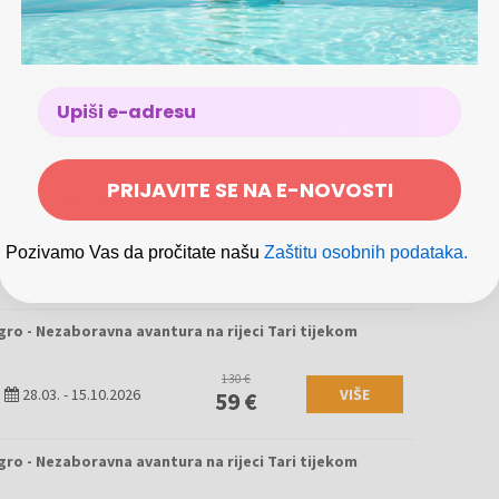
ro - Nezaboravna vikend avantura na rijeci Tari
140 €
28.03.
-
15.10.2026
69 €
PRIJAVITE SE NA E-NOVOSTI
ro - Nezaboravna vikend avantura na rijeci Tari
280 €
28.03.
-
15.10.2026
VIŠE
138 €
Pozivamo Vas da pročitate našu
Zaštitu osobnih podataka.
ro - Nezaboravna avantura na rijeci Tari tijekom
130 €
28.03.
-
15.10.2026
VIŠE
59 €
ro - Nezaboravna avantura na rijeci Tari tijekom