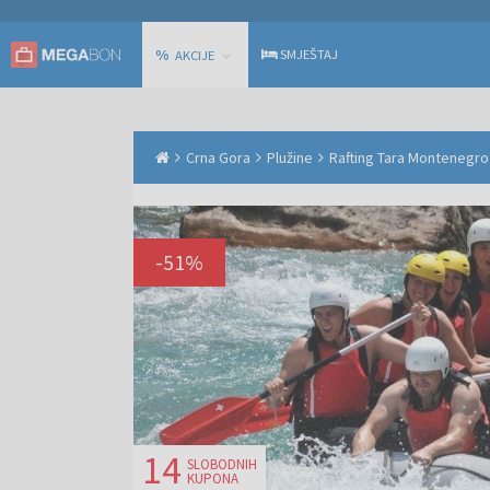
%
SMJEŠTAJ
AKCIJE
Crna Gora
Plužine
Rafting Tara Montenegro 
-
51
%
14
SLOBODNIH
KUPONA