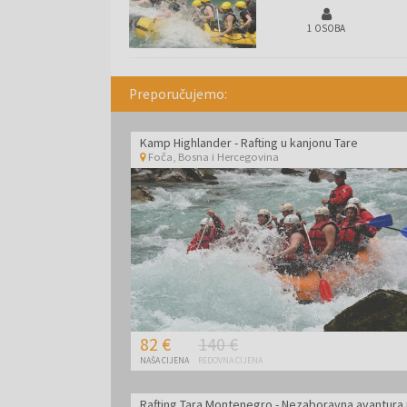
1 OSOBA
Preporučujemo:
Kamp Highlander - Rafting u kanjonu Tare
Foča
,
Bosna i Hercegovina
82 €
140 €
NAŠA CIJENA
REDOVNA CIJENA