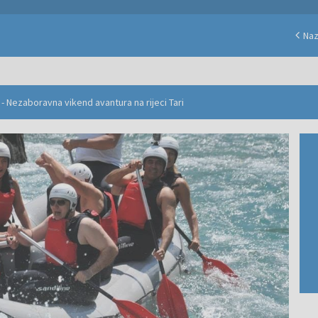
Na
- Nezaboravna vikend avantura na rijeci Tari