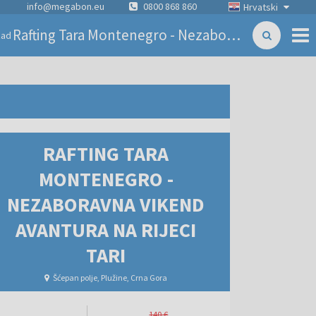
info@megabon.eu
0800 868 860
Hrvatski
Rafting Tara Montenegro - Nezaboravna vikend avantura na rijeci Tari
zad
RAFTING TARA
MONTENEGRO -
NEZABORAVNA VIKEND
AVANTURA NA RIJECI
TARI
Šćepan polje, Plužine, Crna Gora
140 €