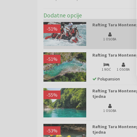
Dodatne opcije
Rafting Tara Monteneg
-
51
%
1 OSOBA
Rafting Tara Monteneg
-
51
%
1 NOĆ
1 OSOBA
Polupansion
Rafting Tara Monteneg
-
55
%
tjedna
1 OSOBA
Rafting Tara Monteneg
-
53
%
tjedna