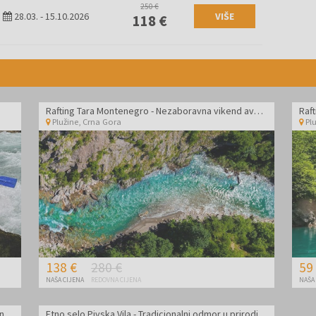
250 €
28.03.
-
15.10.2026
VIŠE
118 €
Rafting Tara Montenegro - Nezaboravna vikend avantura na rijeci Tari
Plužine
,
Crna Gora
Pl
138 €
280 €
59
NAŠA CIJENA
REDOVNA CIJENA
NAŠA
Rafting Tara Montenegro - Nezaboravna avantura na rijeci Tari tijekom tjedna
Etno selo Pivska Vila - Tradicionalni odmor u prirodi