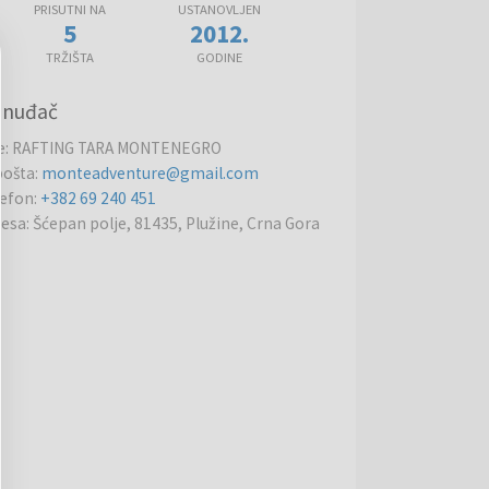
PRISUTNI NA
USTANOVLJEN
5
2012.
TRŽIŠTA
GODINE
onuđač
e
:
RAFTING TARA MONTENEGRO
pošta
:
monteadventure@gmail.com
lefon
:
+382 69 240 451
resa
:
Šćepan polje, 81435, Plužine, Crna Gora