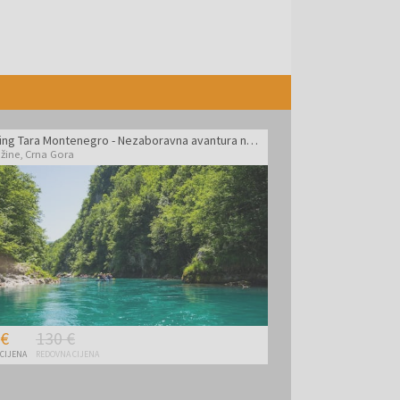
Rafting Tara Montenegro - Nezaboravna avantura na rijeci Tari tijekom tjedna
užine
,
Crna Gora
 €
130 €
 CIJENA
REDOVNA CIJENA