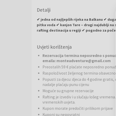
Detalji
✔ jedna od najljepših rijeka na Balkanu ✔ duga 
pitka voda ✔ kanjon Tare – drugi najdublji na
rafting destinacija u regiji ✔ pogodno za poč
Rijeka Tara
jedna je od najljepših rijeka na Balkan
Uvjeti korištenja
km najduža je rijeka u Crnoj Gori. Posebno je poznata
te po spektakularnom kanjonu koji se smatra drugim n
Rezervacija termina neposredno s ponuđa
stvaraju jedinstven doživljaj za sve ljubitelje prirod
emaila: monteadventure@gmail.com
Preostalih 59 € plaćate neposredno ponu
Rafting:
Rafting na rijeci Tari jedna je od najpopular
Raspoloživost željenog termina obavezno 
razine težine – od mirnijih dionica, pogodnih za počet
za iskusne raftere. Najpoznatija rafting dionica je i
Popusti za djecu: djeca do 4 godine gratis,
nadalje plaćaju punu cijenu
Doživljaj:
Ovo jedinstveno iskustvo privlači brojne p
Moguće su grupne rezervacije
jednog od najljepših kanjona na svijetu. Rafting na 
Rafting je izvediv i u slučaju lošeg vreme
prirodi.
vremenskih uvjeta.
Kupon morate predočiti prilikom prijave
Kuponi su nepovratni