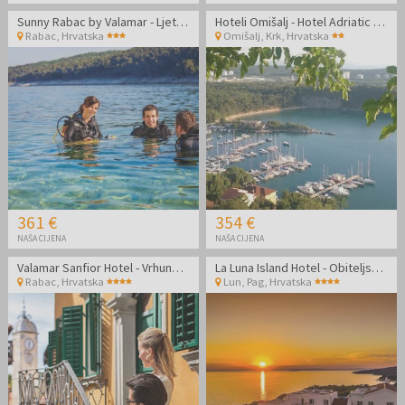
Sunny Rabac by Valamar - Ljetni odmor za parove
Hoteli Omišalj - Hotel Adriatic - Ljeto na Krku
Rabac
,
Hrvatska
Omišalj, Krk
,
Hrvatska
361 €
354 €
NAŠA CIJENA
NAŠA CIJENA
Valamar Sanfior Hotel - Vrhunsko opuštanje za parove uz more u šarmantnom Rapcu
La Luna Island Hotel - Obiteljska all inclusive jesen na Pagu
Rabac
,
Hrvatska
Lun, Pag
,
Hrvatska