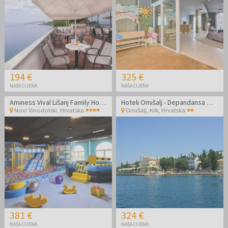
194 €
325 €
NAŠA CIJENA
NAŠA CIJENA
Aminess Vival Lišanj Family Hotel - Obiteljski all inclusive light s animacijom
Hoteli Omišalj - Depandansa Marina - Ljeto na Krku
Novi Vinodolski
,
Hrvatska
Omišalj, Krk
,
Hrvatska
381 €
324 €
NAŠA CIJENA
NAŠA CIJENA