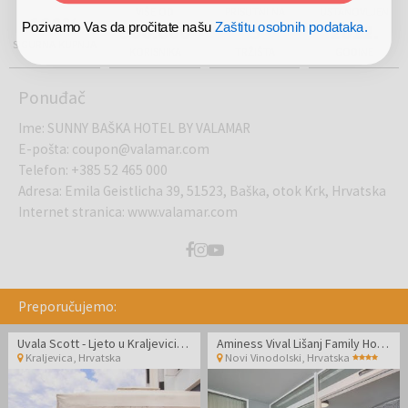
VIŠE OD
PRISUTNI NA
USTANOVLJEN
100%
500.000
5
2012.
Pozivamo Vas da pročitate našu
Zaštitu osobnih podataka.
SIGURNA KUPNJA
KORISNIKA
TRŽIŠTA
GODINE
Ponuđač
Ime
:
SUNNY BAŠKA HOTEL BY VALAMAR
E-pošta
:
coupon@valamar.com
Telefon
:
+385 52 465 000
Adresa
:
Emila Geistlicha 39, 51523, Baška, otok Krk, Hrvatska
Internet stranica
:
www.valamar.com
Preporučujemo:
Uvala Scott - Ljeto u Kraljevici - Standard soba
Aminess Vival Lišanj Family Hotel - Obiteljski all inclusive light s animacijom
Kraljevica
,
Hrvatska
Novi Vinodolski
,
Hrvatska