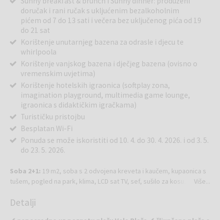
Sunny breakfast & brunch i Sunny dinner: produženi
doručak i rani ručak s ukljućenim bezalkoholnim
pićem od 7 do 13 sati i večera bez uključenog pića od 19
do 21 sat
Korištenje unutarnjeg bazena za odrasle i djecu te
whirlpoola
Korištenje vanjskog bazena i dječjeg bazena (ovisno o
vremenskim uvjetima)
Korištenje hotelskih igraonica (softplay zona,
imagination playground, multimedia game lounge,
igraonica s didaktičkim igračkama)
Turističku pristojbu
Besplatan Wi-Fi
Ponuda se može iskoristiti od 10. 4. do 30. 4. 2026. i od 3. 5.
do 23. 5. 2026.
Soba 2+1:
19 m2, soba s 2 odvojena kreveta i kaučem, kupaonica s
tušem, pogled na park, klima, LCD sat TV, sef, sušilo za kosu.
Više...
Detalji