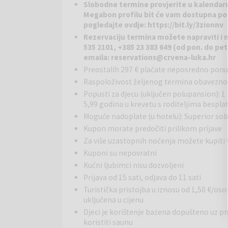
Slobodne termine provjerite u kalendar
apartmanima i vilama. Resort je obnovljen s vizijom 
Megabon profilu bit će vam dostupna po
privatnost, prirodu i udobnost.
pogledajte ovdje:
https://bit.ly/3zionnv
Rezervaciju termina možete napraviti i 
Wellness:
U wellness & spa centru gosti se mogu p
535 2101, +385 23 383 649 (od pon. do pet.
raspolaganju su različite opuštajuće i njegujuće usl
emaila:
reservations@crvena-luka.hr
odmaku od svakodnevnog stresa.
Preostalih 297 € plaćate neposredno pon
Raspoloživost željenog termina obavezno 
Bazeni:
Gostima su na raspolaganju unutarnji i van
tijekom cijele godine, ovisno o vremenskim uvjetima
Popusti za djecu (uključen polupansion): 1
5,99 godina u krevetu s roditeljima bespla
Restorani:
U sklopu resorta djeluje više ugostitel
Moguće nadoplate (u hotelu): Superior so
talijanskom restoranu i pizzeriji Mamma Rosa te u
Kupon morate predočiti prilikom prijave
Za više uzastopnih noćenja možete kupiti
Dodatne usluge:
Za aktivno provođenje slobodnog
Kuponi su nepovratni
Gostima su na raspolaganju unutarnji i vanjski fitne
Kućni ljubimci nisu dozvoljeni
djecu i odrasle (ovisno o sezoni). Dostupni su i razni 
Prijava od 15 sati, odjava do 11 sati
ribolova na obližnjem Vranskome jezeru.
Turistička pristojba u iznosu od 1,50 €/oso
uključena u cijenu
Okolica:
Resort se nalazi u mirnoj pješčanoj uval
ugodnu hladovinu i savršenu kulisu za opuštanje uz m
Djeci je korištenje bazena dopušteno uz p
istraživanje prirode, a u blizini se nalazi i grad 
koristiti saunu