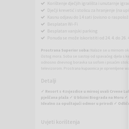
Korištenje dječjih igrališta i unutarnje igr
Dječji krevetić i stolicu za hranjenje (na up
Kasnu odjavu do 14 sati (ovisno o raspolož
Besplatan Wi-Fi
Besplatan vanjski parking
Ponuda se može iskoristiti od 24. 4. do 26. 4. 
Prostrana Superior soba:
Nalaze se u mirnom ok
čistog mora. Soba se sastoji od spavaćeg djela s k
odnosno dnevnog boravka sa sofom i pisaćim stolo
televizorom. Prostrana kupaonica je opremljene wa
umivaonikom, policom za ručnike i bogatim amenitie
Detalji
balkon te je opremljena suvremenom tehnologijom (
elektronskim sefom. Površina sobe 30 m2.
✓ Resort s 4 zvjezdice u mirnoj uvali Crvene
pješčana plaža ✓ U blizini Biograda na Moru ✓ 1
Idealno za opuštajući odmor u prirodi ✓ Odlič
Crvena Luka Resort
nalazi se u slikovitoj uvali C
Uvjeti korištenja
Resort s četiri zvjezdice smješten je u netaknuto
kristalno čistim morem. Cijeli kompleks prostire se 