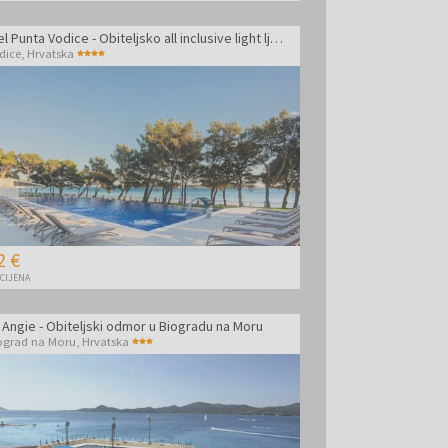
Hotel Punta Vodice - Obiteljsko all inclusive light ljeto s daškom wellnessa
dice
,
Hrvatska
2 €
 CIJENA
a Angie - Obiteljski odmor u Biogradu na Moru
ograd na Moru
,
Hrvatska