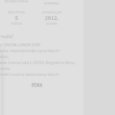
SIGURNA KUPNJA
KORISNIKA
PRISUTNI NA
USTANOVLJEN
5
2012.
TRŽIŠTA
GODINE
onuđač
e
:
CRVENA LUKA RESORT
pošta
:
reservations@crvena-luka.hr
lefon
:
resa
:
Crvena Luka 1, 23210, Biograd na Moru,
vatska
ernet stranica
:
www.crvena-luka.hr