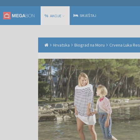
%
SMJEŠTAJ
AKCIJE
Hrvatska
Biograd na Moru
Crvena Luka Reso