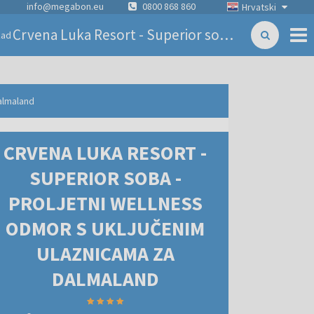
info@megabon.eu
0800 868 860
Hrvatski
Crvena Luka Resort - Superior soba - Proljetni wellness odmor s uključenim ulaznicama za Dalmaland
zad
Dalmaland
CRVENA LUKA RESORT -
SUPERIOR SOBA -
PROLJETNI WELLNESS
ODMOR S UKLJUČENIM
ULAZNICAMA ZA
DALMALAND