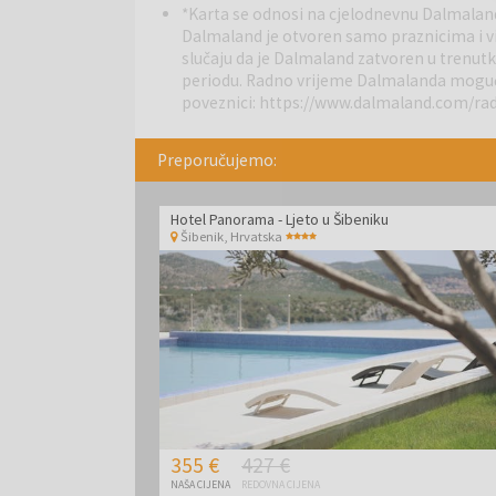
restoranima.
*Karta se odnosi na cjelodnevnu Dalmaland
Dalmaland je otvoren samo praznicima i 
slučaju da je Dalmaland zatvoren u trenut
Biograd na Moru
periodu. Radno vrijeme Dalmalanda moguće
jedno je od najvažnijih turistički
poveznici:
https://www.dalmaland.com/ra
svojoj bogatoj povijesti jer je nekada bio krunidben
idealno je polazište za istraživanje prirodnih ljep
Nacionalnog parka Paklenica te Parka prirode Vransko
Preporučujemo:
30 km.
Hotel Panorama - Ljeto u Šibeniku
Šibenik
,
Hrvatska
355 €
427 €
NAŠA CIJENA
REDOVNA CIJENA