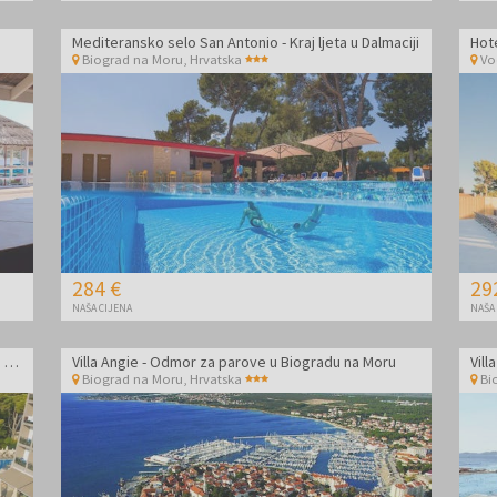
Mediteransko selo San Antonio - Kraj ljeta u Dalmaciji
Biograd na Moru
,
Hrvatska
Vo
284 €
29
NAŠA CIJENA
NAŠA
Family Hotel Adria - Obiteljska all inclusive jesen u Dalmaciji
Villa Angie - Odmor za parove u Biogradu na Moru
Vill
Biograd na Moru
,
Hrvatska
Bi