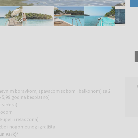
s dnevnim boravkom, spavaćom sobom i balkonom) za 2
do 5,99 godina besplatno)
t večera)
 vodom
kupelj i relax zona)
ežbe i nogometnog igrališta
un Park)
*