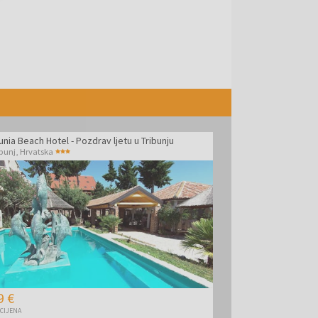
unia Beach Hotel - Pozdrav ljetu u Tribunju
ibunj
,
Hrvatska
9 €
 CIJENA