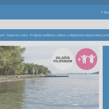
Na
rt - Superior soba - Proljetni wellness odmor s uključenim ulaznicama za 