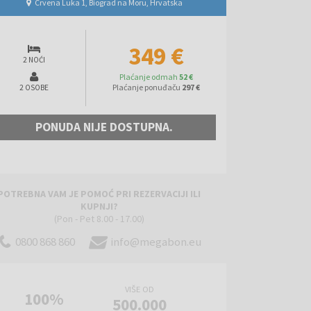
Crvena Luka 1, Biograd na Moru, Hrvatska
349 €
2 NOĆI
Plaćanje odmah
52 €
Plaćanje ponuđaču
297 €
2 OSOBE
PONUDA NIJE DOSTUPNA.
POTREBNA VAM JE POMOĆ PRI REZERVACIJI ILI
KUPNJI?
(Pon - Pet 8.00 - 17.00)
0800 868 860
info@megabon.eu
VIŠE OD
100%
500.000