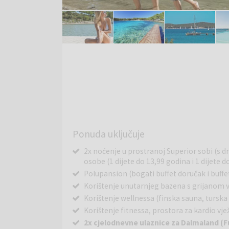
Ponuda uključuje
2x noćenje u prostranoj Superior sobi (
osobe (1 dijete do 13,99 godina i 1 dijete 
Polupansion (bogati buffet doručak i buffe
Korištenje unutarnjeg bazena s grijanom
Korištenje wellnessa (finska sauna, turska 
Korištenje fitnessa, prostora za kardio vj
2x cjelodnevne ulaznice za Dalmaland (F