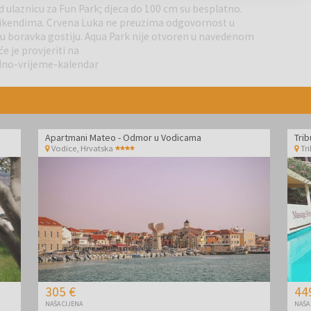
 ulaznicu za Fun Park; djeca do 100 cm su besplatno.
vikendima. Crvena Luka ne preuzima odgovornost u
ku boravka gostiju. Aqua Park nije otvoren u navedenom
 je provjeriti na
h i nautičkih središta na jadranskoj obali. Grad je poznat po
dno-vrijeme-kalendar
i grad hrvatskih kraljeva. Zahvaljujući izvrsnom položaju
ota poput Nacionalnog parka Kornati, Nacionalnog parka Krka,
 jezero. U blizini se nalazi i zračna luka Zadar, udaljena oko
Apartmani Mateo - Odmor u Vodicama
Trib
Vodice
,
Hrvatska
Tr
305 €
44
NAŠA CIJENA
NAŠA