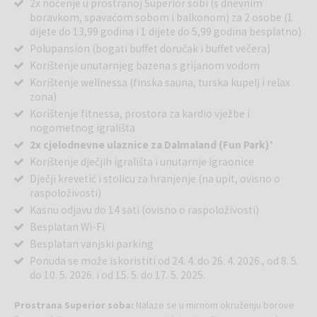
2x noćenje u prostranoj Superior sobi (s dnevnim
boravkom, spavaćom sobom i balkonom) za 2 osobe (1
dijete do 13,99 godina i 1 dijete do 5,99 godina besplatno)
Polupansion (bogati buffet doručak i buffet večera)
Korištenje unutarnjeg bazena s grijanom vodom
Korištenje wellnessa (finska sauna, turska kupelj i relax
zona)
Korištenje fitnessa, prostora za kardio vježbe i
nogometnog igrališta
2x cjelodnevne ulaznice za Dalmaland (Fun Park)
*
Korištenje dječjih igrališta i unutarnje igraonice
Dječji krevetić i stolicu za hranjenje (na upit, ovisno o
raspoloživosti)
Kasnu odjavu do 14 sati (ovisno o raspoloživosti)
Besplatan Wi-Fi
Besplatan vanjski parking
Ponuda se može iskoristiti od 24. 4. do 26. 4. 2026., od 8. 5.
do 10. 5. 2026. i od 15. 5. do 17. 5. 2025.
Prostrana Superior soba:
Nalaze se u mirnom okruženju borove