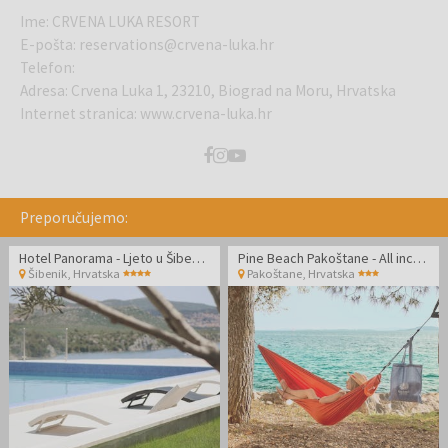
Ime
:
CRVENA LUKA RESORT
E-pošta
:
reservations@crvena-luka.hr
Telefon
:
Adresa
:
Crvena Luka 1, 23210, Biograd na Moru, Hrvatska
Internet stranica
:
www.crvena-luka.hr
Preporučujemo:
Hotel Panorama - Ljeto u Šibeniku
Pine Beach Pakoštane - All inclusive light odmor uz sport i prirodu - Posebna akcija
Šibenik
,
Hrvatska
Pakoštane
,
Hrvatska