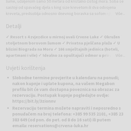
šume, udaljenom samo 50 metara od kristalno čistog mora. Soba se
sastoji od spavaćeg djela s king size krevetom ili dva odvojena
kreveta, predsoblja odnosno dnevnog boravka sa sofom i pisaćim
Više...
stolom (spavaća soba je odvojena kliznim vratima), LCD televizorom.
Detalji
Prostrana kupaonica je opremljene walk in tušem, podnim grijanjem,
bideom, fenom, velikim umivaonikom, policom za ručnike i bogatim
✓ Resort s 4 zvjezdice u mirnoj uvali Crvene Luke ✓ Okružen
amenities programom. Svaka soba sadrži balkon te stol i stolice za
stoljetnom borovom šumom ✓ Privatna pješčana plaža ✓ U
balkon te je opremljena suvremenom tehnologijom (smart rooms),
blizini Biograda na Moru ✓ 166 smještajnih jedinica (hoteli,
WiFi-jem uključenim u cijenu, telefonom, elektronskim sefom.
apartmani i vile) ✓ Idealno za opuštajući odmor u prirodi ✓
Više...
Površina sobe 30 m2.
Odlična polazna točka za izlete u nacionalne parkove
Uvjeti korištenja
Crvena Luka Resort
nalazi se u slikovitoj uvali Crvena Luka, oko 3
Slobodne termine provjerite u kalendaru na ponudi;
km južno od centra grada Biograda na Moru. Resort s četiri
nakon kupnje i uplate kupona, na vašem Megabon
zvjezdice smješten je u netaknuto prirodno okruženje, okružen
profilu bit će vam dostupna poveznica na obrazac za
stoljetnom borovom šumom i kristalno čistim morem. Cijeli
rezervaciju. Postupak kupnje pogledajte ovdje:
kompleks prostire se na velikom području i nudi 166 smještajnih
https://bit.ly/3zionnv
jedinica u hotelima, apartmanima i vilama. Resort je obnovljen s
Rezervaciju termina možete napraviti i neposredno s
vizijom stvaranja male luksuzne destinacije za goste koji cijene mir,
ponuđačem na broj telefona: +385 99 535 2101, +385 23
privatnost, prirodu i udobnost.
383 649 (od pon. do pet. od 8 do 16 sati) ili putem
emaila:
reservations@crvena-luka.hr
Wellness:
U wellness & spa centru gosti se mogu prepustiti