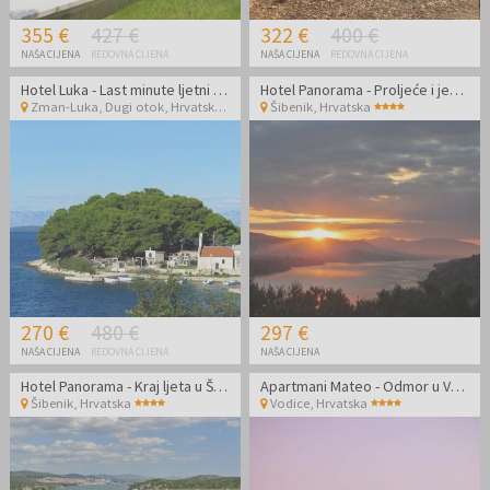
355 €
427 €
322 €
400 €
NAŠA CIJENA
REDOVNA CIJENA
NAŠA CIJENA
REDOVNA CIJENA
Hotel Luka - Last minute ljetni odmor kao nekada u srcu slikovite Dalmacije
Hotel Panorama - Proljeće i jesen u Šibeniku
Zman-Luka, Dugi otok
,
Hrvatska
Šibenik
,
Hrvatska
270 €
480 €
297 €
NAŠA CIJENA
REDOVNA CIJENA
NAŠA CIJENA
Hotel Panorama - Kraj ljeta u Šibeniku
Apartmani Mateo - Odmor u Vodicama
Šibenik
,
Hrvatska
Vodice
,
Hrvatska