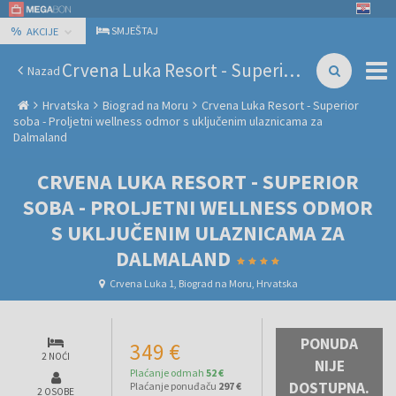
%
SMJEŠTAJ
AKCIJE
Crvena Luka Resort - Superior soba - Proljetni wellness odmor s uključenim ulaznicama za Dalmaland
Nazad
Hrvatska
Biograd na Moru
Crvena Luka Resort - Superior
soba - Proljetni wellness odmor s uključenim ulaznicama za
Dalmaland
CRVENA LUKA RESORT - SUPERIOR
SOBA - PROLJETNI WELLNESS ODMOR
S UKLJUČENIM ULAZNICAMA ZA
DALMALAND
Crvena Luka 1, Biograd na Moru, Hrvatska
PONUDA
349 €
2 NOĆI
NIJE
Plaćanje odmah
52 €
DOSTUPNA.
Plaćanje ponuđaču
297 €
2 OSOBE