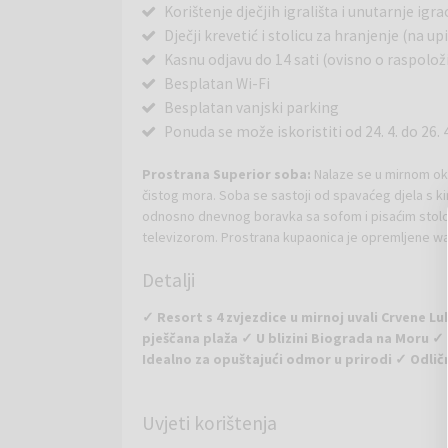
Korištenje dječjih igrališta i unutarnje igr
Dječji krevetić i stolicu za hranjenje (na up
Kasnu odjavu do 14 sati (ovisno o raspolož
Besplatan Wi-Fi
Besplatan vanjski parking
Ponuda se može iskoristiti od 24. 4. do 26. 4. 
Prostrana Superior soba:
Nalaze se u mirnom ok
čistog mora. Soba se sastoji od spavaćeg djela s k
odnosno dnevnog boravka sa sofom i pisaćim stolo
televizorom. Prostrana kupaonica je opremljene wa
umivaonikom, policom za ručnike i bogatim amenitie
Detalji
balkon te je opremljena suvremenom tehnologijom (
elektronskim sefom. Površina sobe 30 m2.
✓ Resort s 4 zvjezdice u mirnoj uvali Crvene
pješčana plaža ✓ U blizini Biograda na Moru ✓ 1
Idealno za opuštajući odmor u prirodi ✓ Odlič
Crvena Luka Resort
nalazi se u slikovitoj uvali C
Uvjeti korištenja
Resort s četiri zvjezdice smješten je u netaknuto
kristalno čistim morem. Cijeli kompleks prostire se 