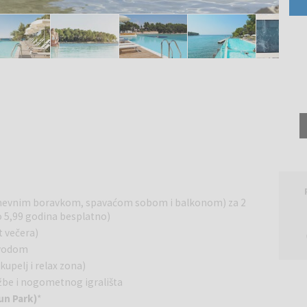
s dnevnim boravkom, spavaćom sobom i balkonom) za 2
do 5,99 godina besplatno)
t večera)
 vodom
kupelj i relax zona)
ežbe i nogometnog igrališta
un Park)
*