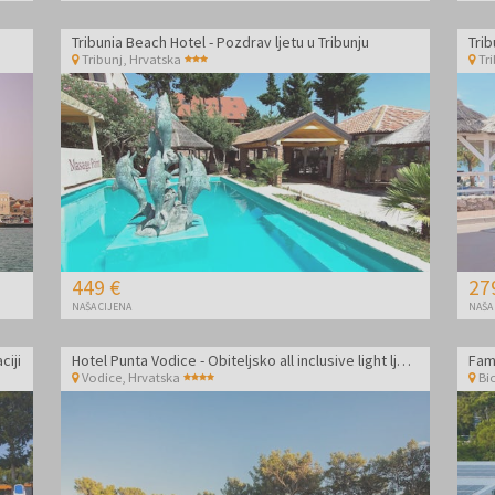
Tribunia Beach Hotel - Pozdrav ljetu u Tribunju
Trib
Tribunj
,
Hrvatska
Tr
449 €
27
NAŠA CIJENA
NAŠA
ciji
Hotel Punta Vodice - Obiteljsko all inclusive light ljeto s daškom wellnessa
Vodice
,
Hrvatska
Bi