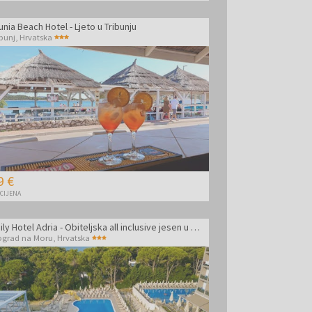
unia Beach Hotel - Ljeto u Tribunju
ibunj
,
Hrvatska
9 €
 CIJENA
Family Hotel Adria - Obiteljska all inclusive jesen u Dalmaciji
ograd na Moru
,
Hrvatska