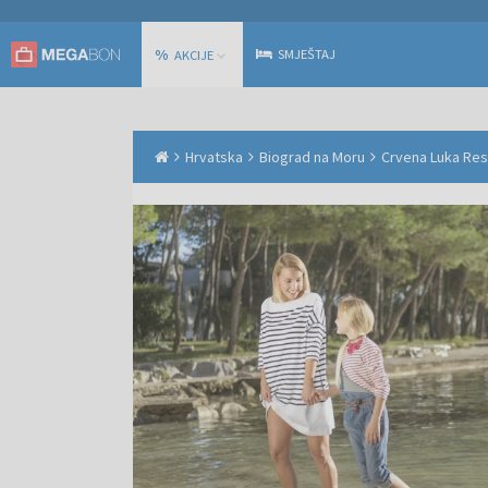
%
SMJEŠTAJ
AKCIJE
Hrvatska
Biograd na Moru
Crvena Luka Reso