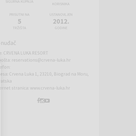
SIGURNA KUPNJA
KORISNIKA
PRISUTNI NA
USTANOVLJEN
5
2012.
TRŽIŠTA
GODINE
onuđač
e
:
CRVENA LUKA RESORT
pošta
:
reservations@crvena-luka.hr
lefon
:
resa
:
Crvena Luka 1, 23210, Biograd na Moru,
vatska
ernet stranica
:
www.crvena-luka.hr