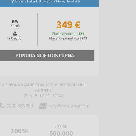
Crvena Luka 1, Biograd na Moru, Hrvatska
349 €
2 NOĆI
Plaćanje odmah
52 €
Plaćanje ponuđaču
297 €
2 OSOBE
PONUDA NIJE DOSTUPNA.
POTREBNA VAM JE POMOĆ PRI REZERVACIJI ILI
KUPNJI?
(Pon - Pet 8.00 - 17.00)
0800 868 860
info@megabon.eu
VIŠE OD
100%
500.000