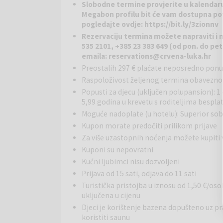
Slobodne termine provjerite u kalendar
apartmanima i vilama. Resort je obnovljen s vizijom 
Megabon profilu bit će vam dostupna po
privatnost, prirodu i udobnost.
pogledajte ovdje:
https://bit.ly/3zionnv
Rezervaciju termina možete napraviti i 
Wellness:
U wellness & spa centru gosti se mogu p
535 2101, +385 23 383 649 (od pon. do pet.
raspolaganju su različite opuštajuće i njegujuće usl
emaila:
reservations@crvena-luka.hr
odmaku od svakodnevnog stresa.
Preostalih 297 € plaćate neposredno pon
Raspoloživost željenog termina obavezno 
Bazeni:
Gostima su na raspolaganju unutarnji i van
tijekom cijele godine, ovisno o vremenskim uvjetima
Popusti za djecu (uključen polupansion): 1
5,99 godina u krevetu s roditeljima bespla
Restorani:
U sklopu resorta djeluje više ugostitel
Moguće nadoplate (u hotelu): Superior so
talijanskom restoranu i pizzeriji Mamma Rosa te u
Kupon morate predočiti prilikom prijave
Za više uzastopnih noćenja možete kupiti
Dodatne usluge:
Za aktivno provođenje slobodnog
Kuponi su nepovratni
Gostima su na raspolaganju unutarnji i vanjski fitne
Kućni ljubimci nisu dozvoljeni
djecu i odrasle (ovisno o sezoni). Dostupni su i razni 
Prijava od 15 sati, odjava do 11 sati
ribolova na obližnjem Vranskome jezeru.
Turistička pristojba u iznosu od 1,50 €/oso
uključena u cijenu
Okolica:
Resort se nalazi u mirnoj pješčanoj uval
ugodnu hladovinu i savršenu kulisu za opuštanje uz m
Djeci je korištenje bazena dopušteno uz p
istraživanje prirode, a u blizini se nalazi i grad 
koristiti saunu