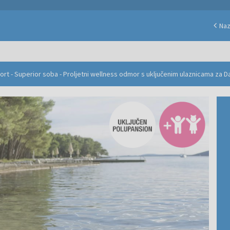
Na
rt - Superior soba - Proljetni wellness odmor s uključenim ulaznicama za 