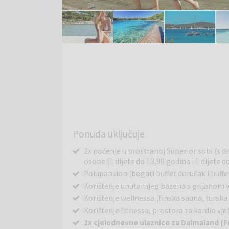
Ponuda uključuje
2x noćenje u prostranoj Superior sobi (
osobe (1 dijete do 13,99 godina i 1 dijete 
Polupansion (bogati buffet doručak i buffe
Korištenje unutarnjeg bazena s grijanom
Korištenje wellnessa (finska sauna, turska 
Korištenje fitnessa, prostora za kardio vj
2x cjelodnevne ulaznice za Dalmaland (F