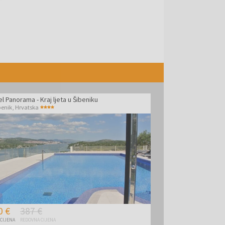
l Panorama - Kraj ljeta u Šibeniku
benik
,
Hrvatska
0 €
387 €
 CIJENA
REDOVNA CIJENA