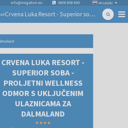
info@megabon.eu
0800 868 860
Hrvatski
Crvena Luka Resort - Superior soba - Proljetni wellness odmor s uključenim ulaznicama za Dalmaland
zad
Dalmaland
CRVENA LUKA RESORT -
SUPERIOR SOBA -
PROLJETNI WELLNESS
ODMOR S UKLJUČENIM
ULAZNICAMA ZA
DALMALAND