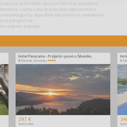
 ulaznicu za Fun Park; djeca do 100 cm su besplatno.
vikendima. Crvena Luka ne preuzima odgovornost u
ku boravka gostiju. Aqua Park nije otvoren u navedenom
 je provjeriti na
h i nautičkih središta na jadranskoj obali. Grad je poznat po
dno-vrijeme-kalendar
i grad hrvatskih kraljeva. Zahvaljujući izvrsnom položaju
ota poput Nacionalnog parka Kornati, Nacionalnog parka Krka,
 jezero. U blizini se nalazi i zračna luka Zadar, udaljena oko
Hotel Panorama - Proljeće i jesen u Šibeniku
Hote
Šibenik
,
Hrvatska
Ši
297 €
34
NAŠA CIJENA
NAŠA