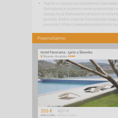
restoranima.
*Karta se odnosi na cjelodnevnu Dalmaland
Dalmaland je otvoren samo praznicima i 
slučaju da je Dalmaland zatvoren u trenut
Biograd na Moru
periodu. Radno vrijeme Dalmalanda moguće
jedno je od najvažnijih turistički
poveznici:
https://www.dalmaland.com/ra
svojoj bogatoj povijesti jer je nekada bio krunidben
idealno je polazište za istraživanje prirodnih ljep
Nacionalnog parka Paklenica te Parka prirode Vransko
Preporučujemo:
30 km.
Hotel Panorama - Ljeto u Šibeniku
Šibenik
,
Hrvatska
355 €
427 €
NAŠA CIJENA
REDOVNA CIJENA