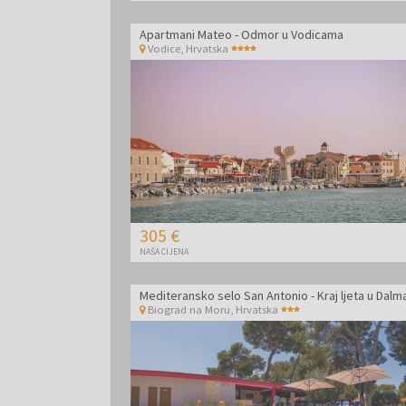
Apartmani Mateo - Odmor u Vodicama
Vodice
,
Hrvatska
305 €
NAŠA CIJENA
Mediteransko selo San Antonio - Kraj ljeta u Dalma
Biograd na Moru
,
Hrvatska