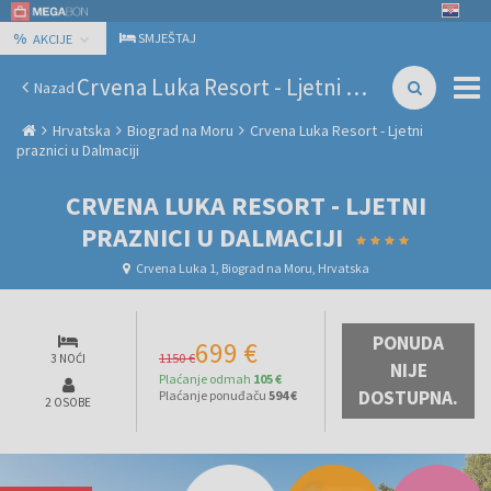
%
SMJEŠTAJ
AKCIJE
Crvena Luka Resort - Ljetni praznici u Dalmaciji
Nazad
Hrvatska
Biograd na Moru
Crvena Luka Resort - Ljetni
praznici u Dalmaciji
CRVENA LUKA RESORT - LJETNI
PRAZNICI U DALMACIJI
Crvena Luka 1, Biograd na Moru, Hrvatska
PONUDA
699 €
1150 €
3 NOĆI
NIJE
Plaćanje odmah
105 €
DOSTUPNA.
Plaćanje ponuđaču
594 €
2 OSOBE