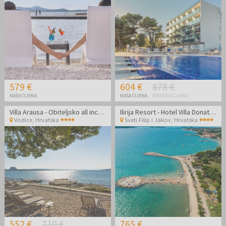
579 €
604 €
878 €
NAŠA CIJENA
NAŠA CIJENA
REDOVNA CIJENA
Villa Arausa - Obiteljsko all inclusive light ljeto - Posebna akcija
Ilirija Resort - Hotel Villa Donat - Zabavno ljeto s punim pansionom
Vodice
,
Hrvatska
Sveti Filip i Jakov
,
Hrvatska
552 €
710 €
765 €