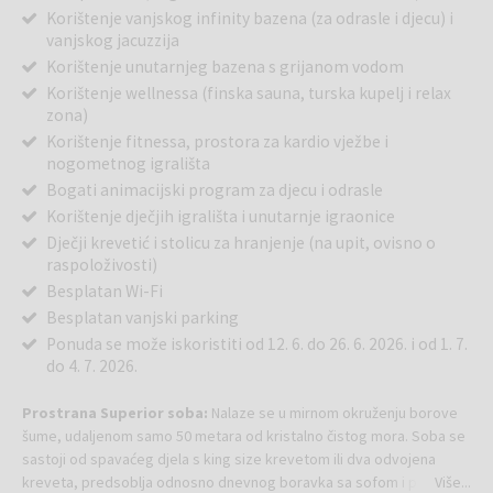
Korištenje vanjskog infinity bazena (za odrasle i djecu) i
vanjskog jacuzzija
Korištenje unutarnjeg bazena s grijanom vodom
Korištenje wellnessa (finska sauna, turska kupelj i relax
zona)
Korištenje fitnessa, prostora za kardio vježbe i
nogometnog igrališta
Bogati animacijski program za djecu i odrasle
Korištenje dječjih igrališta i unutarnje igraonice
Dječji krevetić i stolicu za hranjenje (na upit, ovisno o
raspoloživosti)
Besplatan Wi-Fi
Besplatan vanjski parking
Ponuda se može iskoristiti od 12. 6. do 26. 6. 2026. i od 1. 7.
do 4. 7. 2026.
Prostrana Superior soba:
Nalaze se u mirnom okruženju borove
šume, udaljenom samo 50 metara od kristalno čistog mora. Soba se
sastoji od spavaćeg djela s king size krevetom ili dva odvojena
kreveta, predsoblja odnosno dnevnog boravka sa sofom i pisaćim
Više...