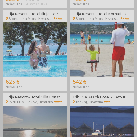
NAŠA CIJENA
REDOVNA CIJENA
NAŠA CIJENA
Ilirija Resort - Hotel Ilirija - VIP premium zabavno ljeto s punim pansionom u Biogradu - Posebna akcija
Ilirija Resort - Hotel Kornati - Zabavno ljeto s punim pansionom - Posebna akcijska cijena
Biograd na Moru
,
Hrvatska
Biograd na Moru
,
Hrvatska
625 €
542 €
NAŠA CIJENA
NAŠA CIJENA
Ilirija Resort - Hotel Villa Donat - Zabavno ljeto s punim pansionom
Tribunia Beach Hotel - Ljeto u Tribunju
Sveti Filip i Jakov
,
Hrvatska
Tribunj
,
Hrvatska