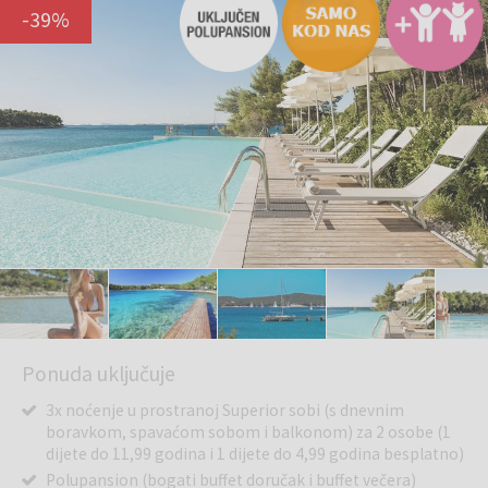
-
39
%
Ponuda uključuje
3x noćenje u prostranoj Superior sobi (s dnevnim
boravkom, spavaćom sobom i balkonom) za 2 osobe (1
dijete do 11,99 godina i 1 dijete do 4,99 godina besplatno)
Polupansion (bogati buffet doručak i buffet večera)