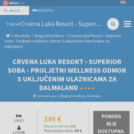
%
SMJEŠTAJ
AKCIJE
Crvena Luka Resort - Superior soba - Proljetni wellness odmor s uključenim ulaznicama za Dalmaland
Nazad
Hrvatska
Biograd na Moru
Crvena Luka Resort - Superior
soba - Proljetni wellness odmor s uključenim ulaznicama za
Dalmaland
CRVENA LUKA RESORT - SUPERIOR
SOBA - PROLJETNI WELLNESS ODMOR
S UKLJUČENIM ULAZNICAMA ZA
DALMALAND
Crvena Luka 1, Biograd na Moru, Hrvatska
PONUDA
349 €
2 NOĆI
NIJE
Plaćanje odmah
52 €
DOSTUPNA.
Plaćanje ponuđaču
297 €
2 OSOBE