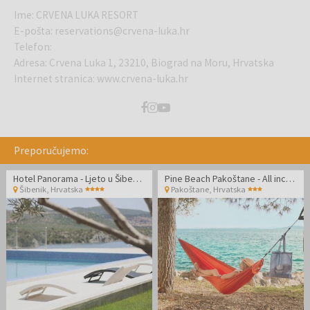
Ime
:
CRVENA LUKA RESORT
E-pošta
:
reservations@crvena-luka.hr
Telefon
:
Adresa
:
Crvena Luka 1, 23210, Biograd na Moru, Hrvatska
Internet stranica
:
www.crvena-luka.hr
Preporučujemo:
Hotel Panorama - Ljeto u Šibeniku
Pine Beach Pakoštane - All inclusive light odmor uz sport i prirodu - Posebna akcija
Šibenik
,
Hrvatska
Pakoštane
,
Hrvatska