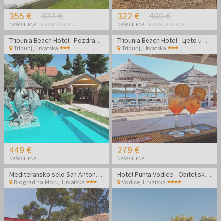
355 €
427 €
322 €
400 €
NAŠA CIJENA
REDOVNA CIJENA
NAŠA CIJENA
REDOVNA CIJENA
Tribunia Beach Hotel - Pozdrav ljetu u Tribunju
Tribunia Beach Hotel - Ljeto u Tribunju
Tribunj
,
Hrvatska
Tribunj
,
Hrvatska
449 €
279 €
NAŠA CIJENA
NAŠA CIJENA
Mediteransko selo San Antonio - Kraj ljeta u Dalmaciji
Hotel Punta Vodice - Obiteljsko all inclusive light ljeto s daškom wellnessa
Biograd na Moru
,
Hrvatska
Vodice
,
Hrvatska