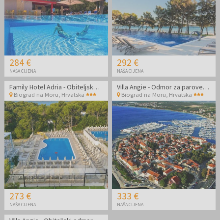
284 €
292 €
NAŠA CIJENA
NAŠA CIJENA
Family Hotel Adria - Obiteljska all inclusive jesen u Dalmaciji
Villa Angie - Odmor za parove u Biogradu na Moru
Biograd na Moru
,
Hrvatska
Biograd na Moru
,
Hrvatska
273 €
333 €
NAŠA CIJENA
NAŠA CIJENA