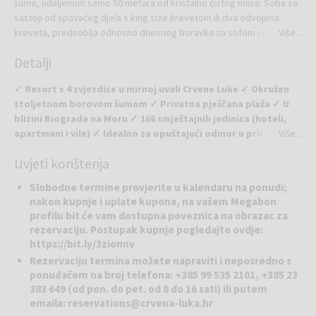
šume, udaljenom samo 50 metara od kristalno čistog mora. Soba se
sastoji od spavaćeg djela s king size krevetom ili dva odvojena
kreveta, predsoblja odnosno dnevnog boravka sa sofom i pisaćim
Više...
stolom (spavaća soba je odvojena kliznim vratima), LCD televizorom.
Detalji
Prostrana kupaonica je opremljene walk in tušem, podnim grijanjem,
bideom, fenom, velikim umivaonikom, policom za ručnike i bogatim
✓ Resort s 4 zvjezdice u mirnoj uvali Crvene Luke ✓ Okružen
amenities programom. Svaka soba sadrži balkon te stol i stolice za
stoljetnom borovom šumom ✓ Privatna pješčana plaža ✓ U
balkon te je opremljena suvremenom tehnologijom (smart rooms),
blizini Biograda na Moru ✓ 166 smještajnih jedinica (hoteli,
WiFi-jem uključenim u cijenu, telefonom, elektronskim sefom.
apartmani i vile) ✓ Idealno za opuštajući odmor u prirodi ✓
Više...
Površina sobe 30 m2.
Odlična polazna točka za izlete u nacionalne parkove
Uvjeti korištenja
Crvena Luka Resort
nalazi se u slikovitoj uvali Crvena Luka, oko 3
Slobodne termine provjerite u kalendaru na ponudi;
km južno od centra grada Biograda na Moru. Resort s četiri
nakon kupnje i uplate kupona, na vašem Megabon
zvjezdice smješten je u netaknuto prirodno okruženje, okružen
profilu bit će vam dostupna poveznica na obrazac za
stoljetnom borovom šumom i kristalno čistim morem. Cijeli
rezervaciju. Postupak kupnje pogledajte ovdje:
kompleks prostire se na velikom području i nudi 166 smještajnih
https://bit.ly/3zionnv
jedinica u hotelima, apartmanima i vilama. Resort je obnovljen s
Rezervaciju termina možete napraviti i neposredno s
vizijom stvaranja male luksuzne destinacije za goste koji cijene mir,
ponuđačem na broj telefona: +385 99 535 2101, +385 23
privatnost, prirodu i udobnost.
383 649 (od pon. do pet. od 8 do 16 sati) ili putem
emaila:
reservations@crvena-luka.hr
Wellness:
U wellness & spa centru gosti se mogu prepustiti