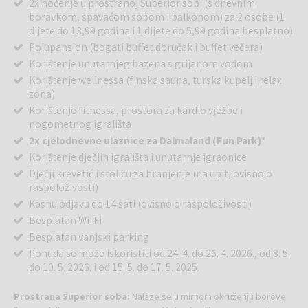
2x noćenje u prostranoj Superior sobi (s dnevnim
boravkom, spavaćom sobom i balkonom) za 2 osobe (1
dijete do 13,99 godina i 1 dijete do 5,99 godina besplatno)
Polupansion (bogati buffet doručak i buffet večera)
Korištenje unutarnjeg bazena s grijanom vodom
Korištenje wellnessa (finska sauna, turska kupelj i relax
zona)
Korištenje fitnessa, prostora za kardio vježbe i
nogometnog igrališta
2x cjelodnevne ulaznice za Dalmaland (Fun Park)
*
Korištenje dječjih igrališta i unutarnje igraonice
Dječji krevetić i stolicu za hranjenje (na upit, ovisno o
raspoloživosti)
Kasnu odjavu do 14 sati (ovisno o raspoloživosti)
Besplatan Wi-Fi
Besplatan vanjski parking
Ponuda se može iskoristiti od 24. 4. do 26. 4. 2026., od 8. 5.
do 10. 5. 2026. i od 15. 5. do 17. 5. 2025.
Prostrana Superior soba:
Nalaze se u mirnom okruženju borove