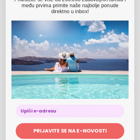
među prvima primite naše najbolje ponude
Ilirija Resort - Hotel Ilirija - VIP premium rujansko ljeto s
direktno u inbox!
punim pansionom u Biogradu - Posebna akcija
5 NOĆI
2 OSOBE
05.09.
-
11.09.2026
Puni pansion
Nigdje povoljnije
2 djece boravi gratis
955 €
VIŠE
Ponuda uključuje
2x noćenje u dvokrevetnoj
Premium Club sobi
za 2 osobe
(1 dijete do 12 godina i 1 dijete do 7 godina besplatno)
Puni pansion (doručak, ručak i večera)
VIP tretman u sobi:
svakodnevno besplatno korištenje
bezalkoholnih pića u mini baru, kuhalo za vodu, ponuda
kave i čajeva, korištenje ogrtača i papuča, paket hotelske
PRIJAVITE SE NA E-NOVOSTI
kozmetike