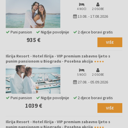
4 NOĆI
2 OSOBE
13.08.
-
17.08.2026
Puni pansion
Nigdje povoljnije
2 djece boravi gratis
935 €
VIŠE
Ilirija Resort - Hotel Ilirija - VIP premium zabavno ljeto s
punim pansionom u Biogradu - Posebna akcija
5 NOĆI
2 OSOBE
27.08.
-
05.09.2026
Puni pansion
Nigdje povoljnije
2 djece boravi gratis
1039 €
VIŠE
Ilirija Resort - Hotel Ilirija - VIP premium zabavno ljeto s
punim pansionom u Biogradu - Posebna akcija