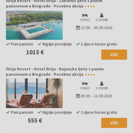
Ilirija Resort - Hotel Ilirija - Zabavno ljeto s punim
pansionom u Biogradu - Posebna akcija
5 NOĆI
2 OSOBE
27.08.
-
05.09.2026
Puni pansion
Nigdje povoljnije
2 djece boravi gratis
1015 €
VIŠE
Ilirija Resort - Hotel Ilirija - Rujansko ljeto s punim
pansionom u Biogradu - Posebna akcija
3 NOĆI
2 OSOBE
05.09.
-
11.09.2026
Puni pansion
Nigdje povoljnije
2 djece boravi gratis
555 €
VIŠE