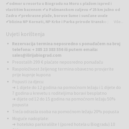
✔odmor u resortu u Biogradu na Moru s plažom ispred i
VIP tretman:
svakodnevno besplatno korištenje bezalkoholnih pića
vlastitim bazenom ✔u Pašmanskom zaljevu ✔25 km južno od
u mini baru, kuhalo za vodu, ponuda kave i čajeva, korištenje ogrtača
Zadra ✔prekrasne plaže, borove šume i sunčane uvale
i papuča, paket hotelske kozmetike.
✔blizina NP Kornati, NP Krke i Parka prirode Vransko jezero
Više...
✔klima i Wi-Fi u svim sobama ✔centar rivijere jadranske
Uvjeti korištenja
obale i dalmatinskog nautičkog raja ✔plaže okrunjene
Plavom zastavom ✔mnogo dodatnog sadržaja za djecu ili
Rezervacija termina neposredno s ponuđačem na broj
sportsku rekreaciju ✔grijani unutarnji bazen u sklopu Hotela
telefona: + 385 23 383 556 ili putem emaila:
Ilirija
sales@ilirijabiograd.com
Preostalih 299 € plaćate neposredno ponuđaču
Ilirija Resort
smješten u Pašmanskom zaljevu u Biogradu na Moru
Raspoloživost željenog termina obavezno provjerite
nudi smještaj u objektima koji su smješteni na najatraktivnijim i
prije kupnje kupona
najprestižnijim lokacijama uz plaže okrunjene Plavom zastavom i s
Popusti za djecu:
prekrasnim pogledom na Pašmanski kanal.
➜ 1 dijete do 12 godina na pomoćnom ležaju i 1 dijete do
7 godina u krevetu s roditeljima boravi besplatno
Plaže u Ilirija Resortu:
U neposrednoj blizini hotela, u centru Ilirija
➜ dijete od 12 do 15 godina na pomoćnom ležaju 50%
Resorta nalazi se plaža kojoj se može pristupiti iz Hotela
popusta
Kornati, Ilirija te Adriatic. Na samoj plaži gosti mogu iznajmiti i
Treća odrasla osoba na pomoćnom ležaju 20% popusta
ležaljke i suncobrane. Nekoliko desetak metara južnije uz obalu, uz
prirodnu borovu šumu, također blizu Ilirija Resorta, nalazi
Moguće nadoplate:
➜ hotelsko parkiralište I (pored hotela u Biogradu) 10
se šljunčana plaža, pogodna za boravak obitelji, kao i za djecu.