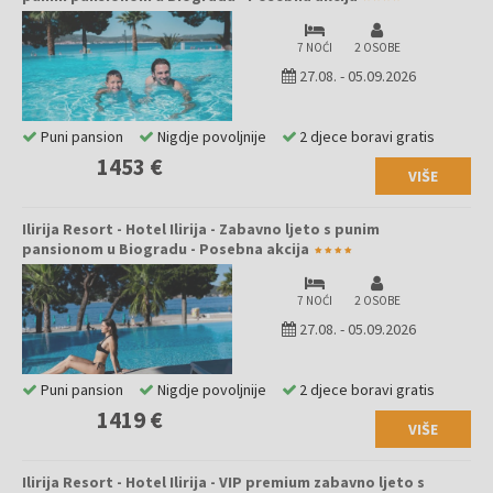
7 NOĆI
2 OSOBE
27.08.
-
05.09.2026
Puni pansion
Nigdje povoljnije
2 djece boravi gratis
1453 €
VIŠE
Ilirija Resort - Hotel Ilirija - Zabavno ljeto s punim
pansionom u Biogradu - Posebna akcija
7 NOĆI
2 OSOBE
27.08.
-
05.09.2026
Puni pansion
Nigdje povoljnije
2 djece boravi gratis
1419 €
VIŠE
Ilirija Resort - Hotel Ilirija - VIP premium zabavno ljeto s