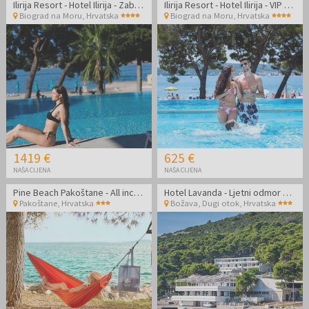
Ilirija Resort - Hotel Ilirija - Zabavno ljeto s punim pansionom u Biogradu - Posebna akcija
Ilirija Resort - Hotel Ilirija - VIP premium zabavno ljeto s punim pansionom u Biogradu - Posebna akcija
Biograd na Moru
,
Hrvatska
Biograd na Moru
,
Hrvatska
1419 €
625 €
NAŠA CIJENA
NAŠA CIJENA
Pine Beach Pakoštane - All inclusive light odmor uz sport i prirodu - Posebna akcija
Hotel Lavanda - Ljetni odmor na Dugom otoku
Pakoštane
,
Hrvatska
Božava, Dugi otok
,
Hrvatska