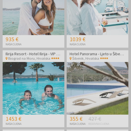
935 €
1039 €
NAŠA CIJENA
NAŠA CIJENA
Ilirija Resort - Hotel Ilirija - VIP premium zabavno ljeto s punim pansionom u Biogradu - Posebna akcija
Hotel Panorama - Ljeto u Šibeniku
Biograd na Moru
,
Hrvatska
Šibenik
,
Hrvatska
1453 €
355 €
427 €
NAŠA CIJENA
NAŠA CIJENA
REDOVNA CIJENA