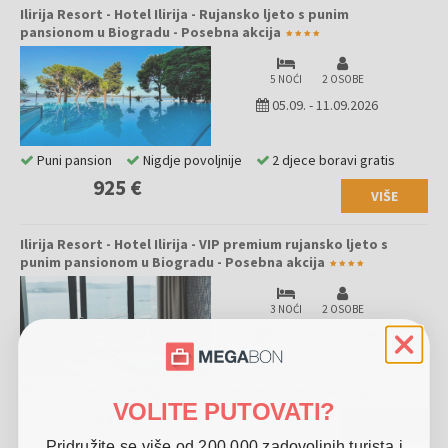
Ilirija Resort - Hotel Ilirija - Rujansko ljeto s punim
pansionom u Biogradu - Posebna akcija
5 NOĆI
2 OSOBE
05.09.
-
11.09.2026
Puni pansion
Nigdje povoljnije
2 djece boravi gratis
925 €
VIŠE
Ilirija Resort - Hotel Ilirija - VIP premium rujansko ljeto s
punim pansionom u Biogradu - Posebna akcija
3 NOĆI
2 OSOBE
05.09.
-
11.09.2026
Puni pansion
Nigdje povoljnije
2 djece boravi gratis
VOLITE PUTOVATI?
575 €
VIŠE
Pridružite se više od 200.000 zadovoljnih turista i