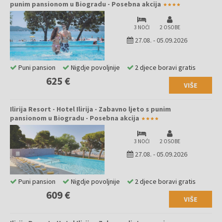
punim pansionom u Biogradu - Posebna akcija
3 NOĆI
2 OSOBE
27.08.
-
05.09.2026
Puni pansion
Nigdje povoljnije
2 djece boravi gratis
625 €
VIŠE
Ilirija Resort - Hotel Ilirija - Zabavno ljeto s punim
pansionom u Biogradu - Posebna akcija
3 NOĆI
2 OSOBE
27.08.
-
05.09.2026
Puni pansion
Nigdje povoljnije
2 djece boravi gratis
609 €
VIŠE