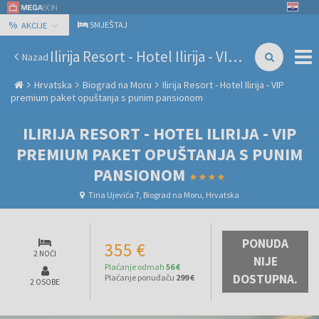
%
SMJEŠTAJ
AKCIJE
Ilirija Resort - Hotel Ilirija - VIP premium paket opuštanja s punim pansionom
Nazad
Hrvatska
Biograd na Moru
Ilirija Resort - Hotel Ilirija - VIP
premium paket opuštanja s punim pansionom
ILIRIJA RESORT - HOTEL ILIRIJA - VIP
PREMIUM PAKET OPUŠTANJA S PUNIM
PANSIONOM
Tina Ujevića 7, Biograd na Moru, Hrvatska
PONUDA
355 €
2 NOĆI
NIJE
Plaćanje odmah
56 €
DOSTUPNA.
Plaćanje ponuđaču
299 €
2 OSOBE