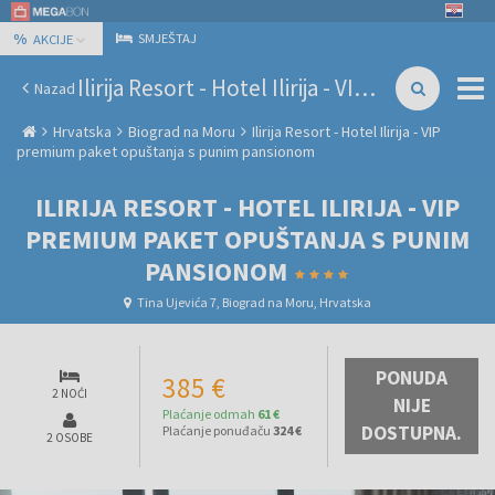
%
SMJEŠTAJ
AKCIJE
Ilirija Resort - Hotel Ilirija - VIP premium paket opuštanja s punim pansionom
Nazad
Hrvatska
Biograd na Moru
Ilirija Resort - Hotel Ilirija - VIP
premium paket opuštanja s punim pansionom
ILIRIJA RESORT - HOTEL ILIRIJA - VIP
PREMIUM PAKET OPUŠTANJA S PUNIM
PANSIONOM
Tina Ujevića 7, Biograd na Moru, Hrvatska
PONUDA
385 €
2 NOĆI
NIJE
Plaćanje odmah
61 €
DOSTUPNA.
Plaćanje ponuđaču
324 €
2 OSOBE