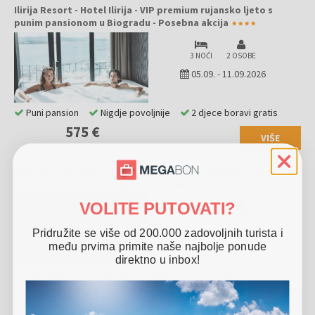
Ilirija Resort - Hotel Ilirija - VIP premium rujansko ljeto s
punim pansionom u Biogradu - Posebna akcija
3 NOĆI
2 OSOBE
05.09.
-
11.09.2026
Puni pansion
Nigdje povoljnije
2 djece boravi gratis
575 €
VIŠE
Ilirija Resort - Hotel Ilirija - VIP premium rujansko ljeto s
punim pansionom u Biogradu - Posebna akcija
VOLITE PUTOVATI?
5 NOĆI
2 OSOBE
Pridružite se više od 200.000 zadovoljnih turista i
05.09.
-
11.09.2026
među prvima primite naše najbolje ponude
direktno u inbox!
Puni pansion
Nigdje povoljnije
2 djece boravi gratis
955 €
VIŠE