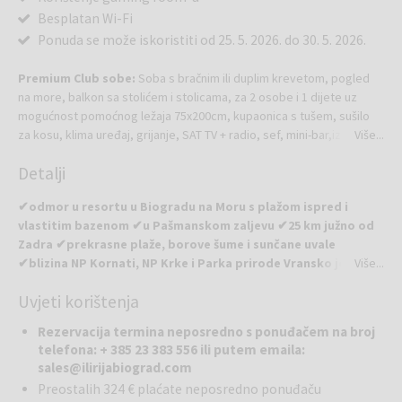
Besplatan Wi-Fi
Ponuda se može iskoristiti od 25. 5. 2026. do 30. 5. 2026.
Premium Club sobe:
Soba s bračnim ili duplim krevetom, pogled
na more, balkon sa stolićem i stolicama, za 2 osobe i 1 dijete uz
mogućnost pomoćnog ležaja 75x200cm, kupaonica s tušem, sušilo
za kosu, klima uređaj, grijanje, SAT TV + radio, sef, mini-bar,izravni
Više...
telefon, besplatan Wi-Fi.
Detalji
✔odmor u resortu u Biogradu na Moru s plažom ispred i
VIP tretman:
svakodnevno besplatno korištenje bezalkoholnih pića
vlastitim bazenom ✔u Pašmanskom zaljevu ✔25 km južno od
u mini baru, kuhalo za vodu, ponuda kave i čajeva, korištenje ogrtača
Zadra ✔prekrasne plaže, borove šume i sunčane uvale
i papuča, paket hotelske kozmetike.
✔blizina NP Kornati, NP Krke i Parka prirode Vransko jezero
Više...
✔klima i Wi-Fi u svim sobama ✔centar rivijere jadranske
Uvjeti korištenja
obale i dalmatinskog nautičkog raja ✔plaže okrunjene
Plavom zastavom ✔mnogo dodatnog sadržaja za djecu ili
Rezervacija termina neposredno s ponuđačem na broj
sportsku rekreaciju ✔grijani unutarnji bazen u sklopu Hotela
telefona: + 385 23 383 556 ili putem emaila:
Ilirija
sales@ilirijabiograd.com
Preostalih 324 € plaćate neposredno ponuđaču
Ilirija Resort
smješten u Pašmanskom zaljevu u Biogradu na Moru