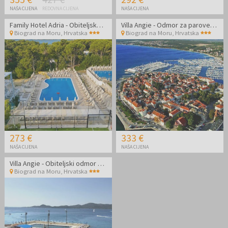
NAŠA CIJENA
REDOVNA CIJENA
NAŠA CIJENA
Family Hotel Adria - Obiteljska all inclusive jesen u Dalmaciji
Villa Angie - Odmor za parove u Biogradu na Moru
Biograd na Moru
,
Hrvatska
Biograd na Moru
,
Hrvatska
273 €
333 €
NAŠA CIJENA
NAŠA CIJENA
Villa Angie - Obiteljski odmor u Biogradu na Moru
Biograd na Moru
,
Hrvatska