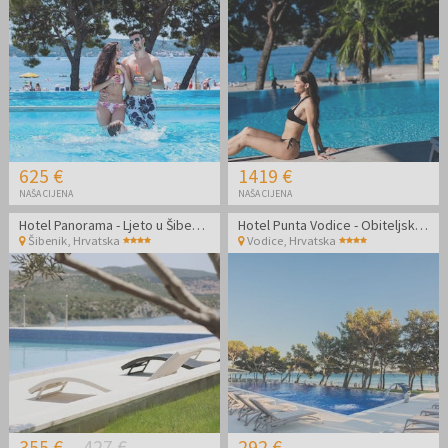
625 €
1419 €
NAŠA CIJENA
NAŠA CIJENA
Hotel Panorama - Ljeto u Šibeniku
Hotel Punta Vodice - Obiteljsko all inclusive light ljeto s daškom wellnessa
Šibenik
,
Hrvatska
Vodice
,
Hrvatska
355 €
427 €
292 €