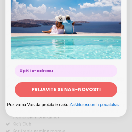
Ponuda uključuje
2x noćenje u dvokrevetnoj
Premium Club sobi
za 2 osobe
(1 dijete do 12 godina i 1 dijete do 7 godina besplatno)
Puni pansion (doručak, ručak i večera)
VIP tretman u sobi:
svakodnevno besplatno korištenje
bezalkoholnih pića u mini baru, kuhalo za vodu, ponuda
kave i čajeva, korištenje ogrtača i papuča, paket hotelske
kozmetike
Korištenje zatvorenog grijanog bazena sa slatkom
vodom i s pogledom na more u sklopu Hotela Ilirija
Korištenje Medical wellness centra „Salvia“ u Hotelu Ilirija
1x tijekom boravka korištenje Spa zone (saune,
PRIJAVITE SE NA E-NOVOSTI
whirlpooli, relax zone, fitness) u trajanju od 90 minuta (uz
prethodnu rezervaciju termina)
Pozivamo Vas da pročitate našu
Zaštitu osobnih podataka.
Korištenje otvorenog grijanog bazena sa slatkom vodom
i s dječjim bazenom u sklopu Hotela Adriatic (ovisno o
vremenskim prilikama)
Kid’s Club
Korištenje gaming room-a