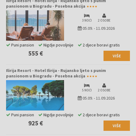
Ilirija Resort - Hotel Ilirija - Rujansko ljeto s punim
pansionom u Biogradu - Posebna akcija
3 NOĆI
2 OSOBE
05.09.
-
11.09.2026
Puni pansion
Nigdje povoljnije
2 djece boravi gratis
555 €
VIŠE
Ilirija Resort - Hotel Ilirija - Rujansko ljeto s punim
pansionom u Biogradu - Posebna akcija
5 NOĆI
2 OSOBE
05.09.
-
11.09.2026
Puni pansion
Nigdje povoljnije
2 djece boravi gratis
925 €
VIŠE