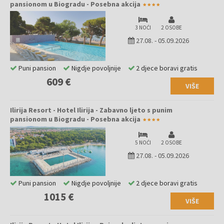
pansionom u Biogradu - Posebna akcija
3 NOĆI
2 OSOBE
27.08.
-
05.09.2026
Puni pansion
Nigdje povoljnije
2 djece boravi gratis
609 €
VIŠE
Ilirija Resort - Hotel Ilirija - Zabavno ljeto s punim
pansionom u Biogradu - Posebna akcija
5 NOĆI
2 OSOBE
27.08.
-
05.09.2026
Puni pansion
Nigdje povoljnije
2 djece boravi gratis
1015 €
VIŠE