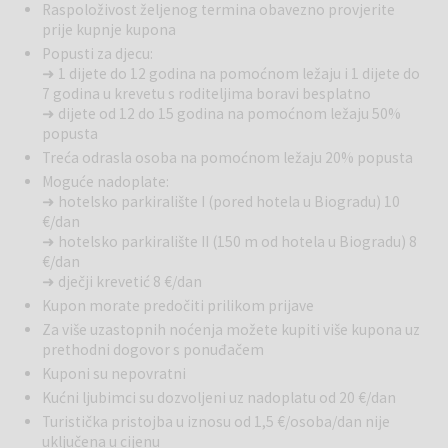
Raspoloživost željenog termina obavezno provjerite
nudi smještaj u objektima koji su smješteni na najatraktivnijim i
prije kupnje kupona
najprestižnijim lokacijama uz plaže okrunjene Plavom zastavom i s
Popusti za djecu:
prekrasnim pogledom na Pašmanski kanal.
➜ 1 dijete do 12 godina na pomoćnom ležaju i 1 dijete do
7 godina u krevetu s roditeljima boravi besplatno
Plaže u Ilirija Resortu:
U neposrednoj blizini hotela, u centru Ilirija
➜ dijete od 12 do 15 godina na pomoćnom ležaju 50%
Resorta nalazi se plaža kojoj se može pristupiti iz Hotela
popusta
Kornati, Ilirija te Adriatic. Na samoj plaži gosti mogu iznajmiti i
Treća odrasla osoba na pomoćnom ležaju 20% popusta
ležaljke i suncobrane. Nekoliko desetak metara južnije uz obalu, uz
prirodnu borovu šumu, također blizu Ilirija Resorta, nalazi
Moguće nadoplate:
➜ hotelsko parkiralište I (pored hotela u Biogradu) 10
se šljunčana plaža, pogodna za boravak obitelji, kao i za djecu.
€/dan
➜ hotelsko parkiralište II (150 m od hotela u Biogradu) 8
Sve plaže opremljene su toaletima i tuševima, a u blizini se nalazi
€/dan
i Lavender bar za osvježenje te Beach Club Ilirija, aqua park na moru
➜ dječji krevetić 8 €/dan
te još mnogo dodatnog sadržaja za djecu ili sportsku rekreaciju.
Kupon morate predočiti prilikom prijave
Unutarnji bazen pronaći ćete u sklopu Hotela Ilirija, a bazen je
opremljen dodatnim dječjim bazenom, odvojenim whirlpoolom, te
Za više uzastopnih noćenja možete kupiti više kupona uz
izravnim pogledom na more – za pravi SPA i doživljaj u prirodi u
prethodni dogovor s ponuđačem
sklopu hotela Adriatic. Kvaliteta mora se redovito provjerava, a
Kuponi su nepovratni
čistoća je označena najvišom ocjenom - Plavom zastavom.
Kućni ljubimci su dozvoljeni uz nadoplatu od 20 €/dan
Turistička pristojba u iznosu od 1,5 €/osoba/dan nije
Hotel Ilirija
smješten je uz samu obalu mora, tik uz staru gradsku
uključena u cijenu