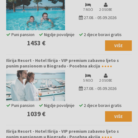
7 NOĆI
2 OSOBE
27.08.
-
05.09.2026
Puni pansion
Nigdje povoljnije
2 djece boravi gratis
1453 €
VIŠE
Ilirija Resort - Hotel Ilirija - VIP premium zabavno ljeto s
punim pansionom u Biogradu - Posebna akcija
5 NOĆI
2 OSOBE
27.08.
-
05.09.2026
Puni pansion
Nigdje povoljnije
2 djece boravi gratis
1039 €
VIŠE
Ilirija Resort - Hotel Ilirija - VIP premium zabavno ljeto s
punim pansionom u Biogradu - Posebna akcija