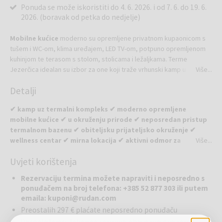
Ponuda se može iskoristiti do 4. 6. 2026. i od 7. 6. do 19. 6.
2026. (boravak od petka do nedjelje)
Mobilne kućice
moderno su opremljene privatnom kupaonicom s
tušem i WC-om, klima uređajem, LED TV-om, potpuno opremljenom
kuhinjom te terasom s stolom, stolicama i ležaljkama. Terme
Jezerčica idealan su izbor za one koji traže vrhunski kamp u
Više...
kontinentalnom dijelu Hrvatske. Postoji i prostor za pražnjenje i
Detalji
čišćenje kemijskih WC-a u kamp kućicama i kamp prikolicama. Kućni
ljubimci su dobrodošli, a gosti imaju i prostor za njegu ljubimaca.
✔ kamp uz termalni kompleks ✔ moderno opremljene
mobilne kućice ✔ u okruženju prirode ✔ neposredan pristup
termalnom bazenu ✔ obiteljsku prijateljsko okruženje ✔
wellness centar ✔ mirna lokacija ✔ aktivni odmor za
Više...
nezaboravno iskustvo za cijelu obitelj ✔ biciklističke i
Uvjeti korištenja
pješačke staze u okolici ✔ blizina kulturnih i povijesnih
znamenitosti
Rezervaciju termina možete napraviti i neposredno s
ponuđačem na broj telefona: +385 52 877 303 ili putem
Kamp Terme Jezerčica
smješten je u Donjoj Stubici, u srcu
emaila: kuponi@rudan.com
Hrvatskog Zagorja, na samom izvoru prirodne ljekovite termalne
Preostalih 297 € plaćate neposredno ponuđaču
vode. U potpuno novom kampu Terme Jezerčica možete kampirati u
Raspoloživost željenog termina obavezno provjerite