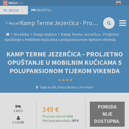
%
SMJEŠTAJ
AKCIJE
Kamp Terme Jezerčica - Proljetno opuštanje u mobilnim kućicama s polupansionom tijekom vikenda
Nazad
Hrvatska
Donja Stubica
Kamp Terme Jezerčica - Proljetno
opuštanje u mobilnim kućicama s polupansionom tijekom vikenda
KAMP TERME JEZERČICA - PROLJETNO
OPUŠTANJE U MOBILNIM KUĆICAMA S
POLUPANSIONOM TIJEKOM VIKENDA
Toplicka 80, Donja Stubica, Hrvatska
PONUDA
349 €
2 NOĆI
NIJE
Plaćanje odmah
52 €
DOSTUPNA.
Plaćanje ponuđaču
297 €
2 OSOBE