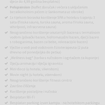
djece do 4,99 godina besplatno)
Polupansion
(buffet doručak i večera s uključenim
bezalkoholnim pićem iz šankomata uz obroke)
1x tijekom boravka korištenje SPA u hotelu u trajanju 3
sata (finska sauna, turska sauna, aroma finska sauna,
whirlpool, infracrvena sauna)
Neograničeno korištenje unutarnjih bazena s termalnom
vodom (plivački bazen, hidromasažni bazen, dječji bazen
s toboganima, bazen za bebe, rekreacijski bazen)
Vježbe u vodi pod vodstvom fizioterapeuta (2 puta
dnevno od ponedjeljka do petka)
„Wellness bag“ (torba s ručnikom i ogrtačem za kupanje)
Dječju animaciju i dječju igraonicu
Mini disco (u hotelu, vikendom)
Movie night (u hotelu, vikendom)
Neograničeno korištenje fitness centra
Završno čiščenje
Korištenje posteljine i ručnika
Besplatan Wi-Fi
Besplatan parking izvan kampa - na hotelskom parkingu