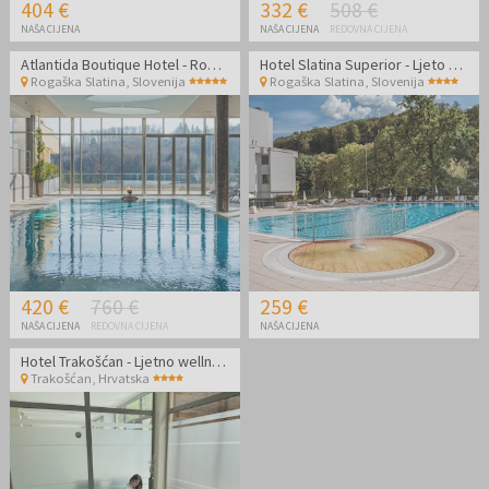
404 €
332 €
508 €
NAŠA CIJENA
NAŠA CIJENA
REDOVNA CIJENA
Atlantida Boutique Hotel - Romantično opuštanje u hotelu s pet zvjezdica
Hotel Slatina Superior - Ljeto u Rogaškoj Slatini
Rogaška Slatina
,
Slovenija
Rogaška Slatina
,
Slovenija
420 €
760 €
259 €
NAŠA CIJENA
REDOVNA CIJENA
NAŠA CIJENA
Hotel Trakošćan - Ljetno wellness opuštanje udvoje
Trakošćan
,
Hrvatska