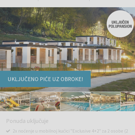
UKLJUČENO PIĆE UZ OBROKE!
Ponuda uključuje
2x noćenje u mobilnoj kućici "Exclusive 4+2" za 2 osobe (2