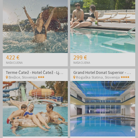
422 €
299 €
NAŠA CIJENA
NAŠA CIJENA
Terme Čatež - Hotel Čatež - Ljetna termalna zabava
Grand Hotel Donat Superior - Luksuzno opuštanje tijekom vikenda
Brežice
,
Slovenija
Rogaška Slatina
,
Slovenija