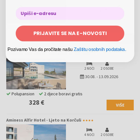
2 NOĆI
2 OSOBE
13.09.
-
27.09.2026
Polupansion
2 djece boravi gratis
PRIJAVITE SE NA E-NOVOSTI
279 €
VIŠE
Pozivamo Vas da pročitate našu
Zaštitu osobnih podataka.
Aminess Alfir Hotel - Kraj ljeta na Korčuli
2 NOĆI
2 OSOBE
30.08.
-
13.09.2026
Polupansion
2 djece boravi gratis
328 €
VIŠE
Aminess Alfir Hotel - Ljeto na Korčuli
4 NOĆI
2 OSOBE