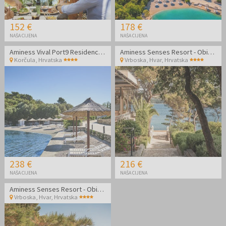
152 €
178 €
NAŠA CIJENA
NAŠA CIJENA
Aminess Vival Port9 Residence - Obiteljski kraj ljeta u apartmanima na Korčuli
Aminess Senses Resort - Obiteljska jesen sa all inclusive light na Hvaru
Korčula
,
Hrvatska
Vrboska, Hvar
,
Hrvatska
238 €
216 €
NAŠA CIJENA
NAŠA CIJENA
Aminess Senses Resort - Obiteljska jesen sa all inclusive light na Hvaru
Vrboska, Hvar
,
Hrvatska