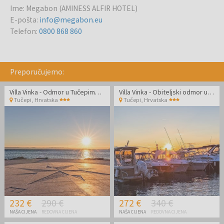
Ime
:
Megabon (AMINESS ALFIR HOTEL)
E-pošta
:
info@megabon.eu
Telefon
:
0800 868 860
Preporučujemo:
Villa Vinka - Odmor u Tučepima izvan glavne sezone
Villa Vinka - Obiteljski odmor u Tučepima izvan glavne sezone
Tučepi
,
Hrvatska
Tučepi
,
Hrvatska
232 €
290 €
272 €
340 €
NAŠA CIJENA
REDOVNA CIJENA
NAŠA CIJENA
REDOVNA CIJENA