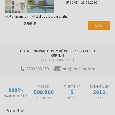
16.08.
-
23.08.2026
Polupansion
2 djece boravi gratis
896 €
VIŠE
POTREBNA VAM JE POMOĆ PRI REZERVACIJI ILI
KUPNJI?
(Pon - Pet 8.00 - 17.00)
0800 868 860
info@megabon.eu
VIŠE OD
PRISUTNI NA
USTANOVLJEN
100%
500.000
5
2012.
SIGURNA KUPNJA
KORISNIKA
TRŽIŠTA
GODINE
Ponuđač