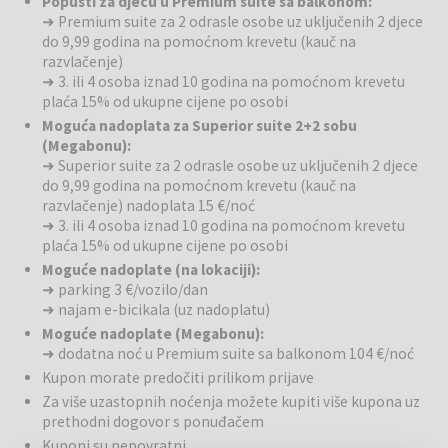
Popusti za djecu u Premium suite sa balkonom:
suncobranima stvara idealan prostor za opuštanje. Le 500 metara od
➜ Premium suite za 2 odrasle osobe uz uključenih 2 djece
hotela nalazi se znamenita plaža Ratak s plitkim morem, posebno
do 9,99 godina na pomoćnom krevetu (kauč na
popularna među obiteljima s djecom. Za ležerno uživanje u
razvlačenje)
opuštenoj atmosferi, u baru uz bazen poslužit će vam razne koktele,
➜ 3. ili 4 osoba iznad 10 godina na pomoćnom krevetu
svježe istisnute sokove i lagane zalogaje.
plaća 15% od ukupne cijene po osobi
Moguća nadoplata za Superior suite 2+2 sobu
Wellness
: Za potpuni doživljaj opuštanja! Hotelski wellness centar
(Megabonu):
otvara prostor za potpunu regeneraciju i opuštanje. Finska sauna
➜ Superior suite za 2 odrasle osobe uz uključenih 2 djece
oslobađa od svakodnevne napetosti, a turska kupelj njeguje kožu i
do 9,99 godina na pomoćnom krevetu (kauč na
olakšava disanje. Masaže vraćaju energiju i harmoniju, a opuštajuća
razvlačenje) nadoplata 15 €/noć
atmosfera jamči kvalitetan wellness doživljaj koji ćete pamtiti.
➜ 3. ili 4 osoba iznad 10 godina na pomoćnom krevetu
plaća 15% od ukupne cijene po osobi
Gastrononija
: Autentični okusi i opuštena atmosfera. Prepustite se
Moguće nadoplate (na lokaciji):
tradicionalnim i modernim okusima, pripremljenim od svježih lokalnih
➜ parking 3 €/vozilo/dan
sastojaka u hotelskom restoranu, s bogatom ponudom à la carte
➜ najam e-bicikala (uz nadoplatu)
specijaliteta i pažljivo odabranim vegetarijanskim opcijama. Obrok
Moguće nadoplate (Megabonu):
upotpunite vrhunskim vinima, a zatim se opustite u baru uz bazen s
➜ dodatna noć u Premium suite sa balkonom 104 €/noć
osvježavajućim koktelom i zadivljujućim pogledom.
Kupon morate predočiti prilikom prijave
Za više uzastopnih noćenja možete kupiti više kupona uz
Rekreacija
: Provedite aktivni odmor na Korčuli. U okolici vas čeka
prethodni dogovor s ponuđačem
raznolika ponuda sportskih aktivnosti. Istražite otok bicikliranjem
Kuponi su nepovratni
kroz vinograde, maslinike i slikovite staze, uživajte u šetnjama uz