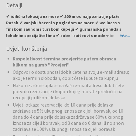
Detalji
Superior suite s balkonom, pogled na more
(HA2S): balkon s
pogledom na more, dvokrevetna spavaća soba s bračnim
✔ idilična lokacija uz more ✔ 500 m od najpoznatije plaže
krevetom, dnevni boravak s dodatnim krevetom (kauč na
Ratak ✔ vanjski bazeni s pogledom na more ✔ wellness s
razvlačenje 160x200).
finskom saunom i turskom kupelji ✔ gurmanska ponuda s
lokalnim specijalitetima ✔ sobe i suiteovi s modernim
Više...
interijerom ✔ raj za ljubitelje mora i sunca
Uvjeti korištenja
Aminess Alfir Hotel
nalazi se u mirnoj uvali Prižba, samo nekoliko
Raspoloživost termina provjerite putem obrasca
minuta opuštene šetnje od kristalno čistog mora, i združuje luksuz
klikom na gumb "Provjeri"
modernog hotela s autentičnim šarmom Jadrana. Elegantne sobe i
Odgovor o dostupnosti dobit ćete na svoju e-mail adresu;
prostrani suiteovi nude potpuni komfor, dok vrhunska gurmanska
ako je termin slobodan, dobit ćete i upute za kupnju
ponuda i pažljivo osmišljeni wellness rituali obogaćuju svaki dan
Nakon izvršene uplate na Vašu e-mail adresu dobit ćete
boravka. Zbog kombinacije modernog dizajna, prekrasne prirode i
potvrdu rezervacije i kupon kojeg morate predočiti na
besprijekornih usluga, hotel je idealno polazište za istraživanje
recepciji prilikom dolaska
otoka, ali i savršeno mjesto za cjeloviti odmor bez žurbe. Pozivamo
Uvjeti otkaza rezervacije: do 10 dana prije dolaska
vas da doživite Jadran, onako kako ste ga uvijek zamišljali – u
zadržava se 5% ukupnog iznosa za cijeli boravak, od 10
harmoniji luksuza i prirode.
dana do 4 dana prije dolaska zadržava se 60% ukupnog
iznosa za cijeli boravak, od 3 dana do 0 dana ili no show
Bazeni i plaže
: Tri vanjska bazena nude osvježenje i zabavu za sve
zadržava se 100% ukupnog iznosa za cijeli boravak
generacije, a prostrana terasa za sunčanje s ležaljkama i