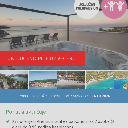
UKLJUČENO PIĆE UZ VEČERU!
Ponuda se može iskoristiti od
27.09.2026
-
04.10.2026
Ponuda uključuje
2x noćenje u Premium suite s balkonom za 2 osobe (2
djece do 9,99 godina besplatno)