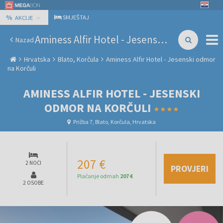
%
SMJEŠTAJ
AKCIJE
Aminess Alfir Hotel - Jesenski odmor na Korčuli
Nazad
Hrvatska
Blato, Korčula
Aminess Alfir Hotel - Jesenski odmor
na Korčuli
AMINESS ALFIR HOTEL - JESENSKI
ODMOR NA KORČULI
Prižba 7, Blato, Korčula, Hrvatska
207 €
2 NOĆI
PROVJERI
Plaćanje odmah
207 €
2 OSOBE