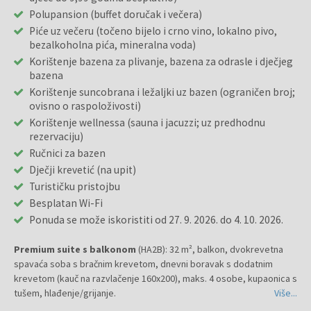
Polupansion (buffet doručak i večera)
Piće uz večeru (točeno bijelo i crno vino, lokalno pivo,
bezalkoholna pića, mineralna voda)
Korištenje bazena za plivanje, bazena za odrasle i dječjeg
bazena
Korištenje suncobrana i ležaljki uz bazen (ograničen broj;
ovisno o raspoloživosti)
Korištenje wellnessa (sauna i jacuzzi; uz predhodnu
rezervaciju)
Ručnici za bazen
Dječji krevetić (na upit)
Turističku pristojbu
Besplatan Wi-Fi
Ponuda se može iskoristiti od 27. 9. 2026. do 4. 10. 2026.
Premium suite s balkonom
(HA2B): 32 m², balkon, dvokrevetna
spavaća soba s bračnim krevetom, dnevni boravak s dodatnim
krevetom (kauč na razvlačenje 160x200), maks. 4 osobe, kupaonica s
tušem, hlađenje/grijanje.
Više...