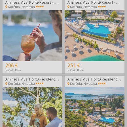
Aminess Vival Port9 Resort - Obiteljski kraj ljeta na Korčuli
Aminess Vival Port9 Resort - Obiteljski kraj ljeta na Korčuli
Korčula
,
Hrvatska
Korčula
,
Hrvatska
206 €
251 €
NAŠA CIJENA
NAŠA CIJENA
Aminess Vival Port9 Residence - Obiteljski kraj ljeta u apartmanima na Korčuli
Aminess Vival Port9 Residence - Obiteljski kraj ljeta u apartmanima na Korčuli
Korčula
,
Hrvatska
Korčula
,
Hrvatska