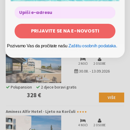
2 NOĆI
2 OSOBE
13.09.
-
27.09.2026
Polupansion
2 djece boravi gratis
PRIJAVITE SE NA E-NOVOSTI
279 €
Pozivamo Vas da pročitate našu
Zaštitu osobnih podataka.
Aminess Alfir Hotel - Kraj ljeta na Korčuli
2 NOĆI
2 OSOBE
30.08.
-
13.09.2026
Polupansion
2 djece boravi gratis
328 €
VIŠE
Aminess Alfir Hotel - Ljeto na Korčuli
4 NOĆI
2 OSOBE