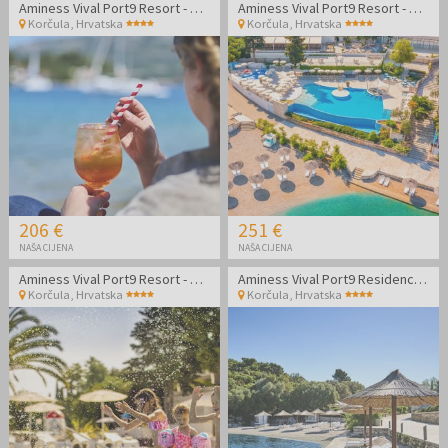
Aminess Vival Port9 Resort - Obiteljski kraj ljeta na Korčuli
Aminess Vival Port9 Resort - Obiteljski kraj ljeta na Korčuli
Korčula
,
Hrvatska
Korčula
,
Hrvatska
206 €
251 €
NAŠA CIJENA
NAŠA CIJENA
Aminess Vival Port9 Resort - Obiteljsko ljeto na Korčuli
Aminess Vival Port9 Residence - Obiteljski kraj ljeta u apartmanima na Korčuli
Korčula
,
Hrvatska
Korčula
,
Hrvatska