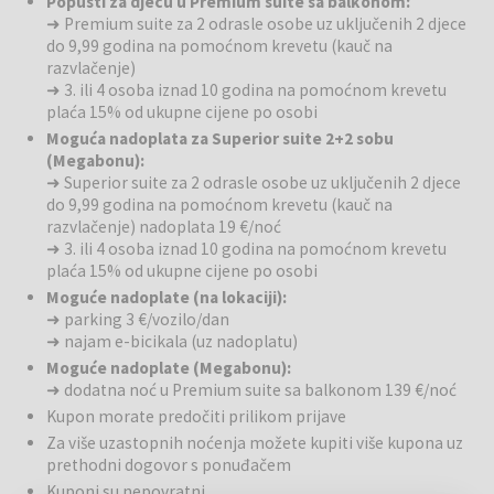
Popusti za djecu u Premium suite sa balkonom:
suncobranima stvara idealan prostor za opuštanje. Le 500 metara od
➜ Premium suite za 2 odrasle osobe uz uključenih 2 djece
hotela nalazi se znamenita plaža Ratak s plitkim morem, posebno
do 9,99 godina na pomoćnom krevetu (kauč na
popularna među obiteljima s djecom. Za ležerno uživanje u
razvlačenje)
opuštenoj atmosferi, u baru uz bazen poslužit će vam razne koktele,
➜ 3. ili 4 osoba iznad 10 godina na pomoćnom krevetu
svježe istisnute sokove i lagane zalogaje.
plaća 15% od ukupne cijene po osobi
Moguća nadoplata za Superior suite 2+2 sobu
Wellness
: Za potpuni doživljaj opuštanja! Hotelski wellness centar
(Megabonu):
otvara prostor za potpunu regeneraciju i opuštanje. Finska sauna
➜ Superior suite za 2 odrasle osobe uz uključenih 2 djece
oslobađa od svakodnevne napetosti, a turska kupelj njeguje kožu i
do 9,99 godina na pomoćnom krevetu (kauč na
olakšava disanje. Masaže vraćaju energiju i harmoniju, a opuštajuća
razvlačenje) nadoplata 19 €/noć
atmosfera jamči kvalitetan wellness doživljaj koji ćete pamtiti.
➜ 3. ili 4 osoba iznad 10 godina na pomoćnom krevetu
plaća 15% od ukupne cijene po osobi
Gastrononija
: Autentični okusi i opuštena atmosfera. Prepustite se
Moguće nadoplate (na lokaciji):
tradicionalnim i modernim okusima, pripremljenim od svježih lokalnih
➜ parking 3 €/vozilo/dan
sastojaka u hotelskom restoranu, s bogatom ponudom à la carte
➜ najam e-bicikala (uz nadoplatu)
specijaliteta i pažljivo odabranim vegetarijanskim opcijama. Obrok
Moguće nadoplate (Megabonu):
upotpunite vrhunskim vinima, a zatim se opustite u baru uz bazen s
➜ dodatna noć u Premium suite sa balkonom 139 €/noć
osvježavajućim koktelom i zadivljujućim pogledom.
Kupon morate predočiti prilikom prijave
Za više uzastopnih noćenja možete kupiti više kupona uz
Rekreacija
: Provedite aktivni odmor na Korčuli. U okolici vas čeka
prethodni dogovor s ponuđačem
raznolika ponuda sportskih aktivnosti. Istražite otok bicikliranjem
Kuponi su nepovratni
kroz vinograde, maslinike i slikovite staze, uživajte u šetnjama uz