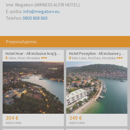
Ime
:
Megabon (AMINESS ALFIR HOTEL)
E-pošta
:
info@megabon.eu
Telefon
:
0800 868 860
Preporučujemo:
Hotel Hvar - All inclusive kraj ljeta na Hvaru
Hotel Posejdon - All inclusive jesen na Korčuli
Jelsa, Hvar
,
Hrvatska
Vela Luka, Korčula
,
Hrvatska
304 €
349 €
NAŠA CIJENA
NAŠA CIJENA