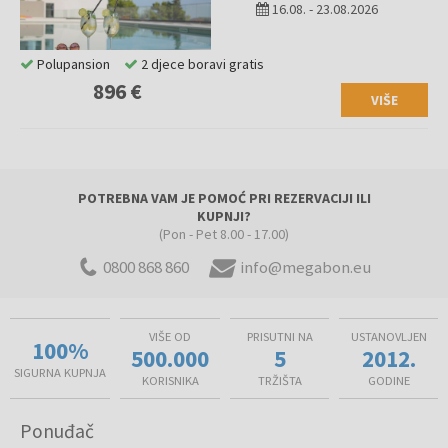
16.08.
-
23.08.2026
Polupansion
2 djece boravi gratis
896 €
VIŠE
POTREBNA VAM JE POMOĆ PRI REZERVACIJI ILI
KUPNJI?
(Pon - Pet 8.00 - 17.00)
0800 868 860
info@megabon.eu
VIŠE OD
PRISUTNI NA
USTANOVLJEN
100%
500.000
5
2012.
SIGURNA KUPNJA
KORISNIKA
TRŽIŠTA
GODINE
Ponuđač