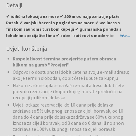
Detalji
Superior suite s balkonom, pogled na more
(HA2S): balkon s
pogledom na more, dvokrevetna spavaća soba s bračnim
✔ idilična lokacija uz more ✔ 500 m od najpoznatije plaže
krevetom, dnevni boravak s dodatnim krevetom (kauč na
Ratak ✔ vanjski bazeni s pogledom na more ✔ wellness s
razvlačenje 160x200).
finskom saunom i turskom kupelji ✔ gurmanska ponuda s
lokalnim specijalitetima ✔ sobe i suiteovi s modernim
Više...
interijerom ✔ raj za ljubitelje mora i sunca
Uvjeti korištenja
Aminess Alfir Hotel
nalazi se u mirnoj uvali Prižba, samo nekoliko
Raspoloživost termina provjerite putem obrasca
minuta opuštene šetnje od kristalno čistog mora, i združuje luksuz
klikom na gumb "Provjeri"
modernog hotela s autentičnim šarmom Jadrana. Elegantne sobe i
Odgovor o dostupnosti dobit ćete na svoju e-mail adresu;
prostrani suiteovi nude potpuni komfor, dok vrhunska gurmanska
ako je termin slobodan, dobit ćete i upute za kupnju
ponuda i pažljivo osmišljeni wellness rituali obogaćuju svaki dan
Nakon izvršene uplate na Vašu e-mail adresu dobit ćete
boravka. Zbog kombinacije modernog dizajna, prekrasne prirode i
potvrdu rezervacije i kupon kojeg morate predočiti na
besprijekornih usluga, hotel je idealno polazište za istraživanje
recepciji prilikom dolaska
otoka, ali i savršeno mjesto za cjeloviti odmor bez žurbe. Pozivamo
Uvjeti otkaza rezervacije: do 10 dana prije dolaska
vas da doživite Jadran, onako kako ste ga uvijek zamišljali – u
zadržava se 5% ukupnog iznosa za cijeli boravak, od 10
harmoniji luksuza i prirode.
dana do 4 dana prije dolaska zadržava se 60% ukupnog
iznosa za cijeli boravak, od 3 dana do 0 dana ili no show
Bazeni i plaže
: Tri vanjska bazena nude osvježenje i zabavu za sve
zadržava se 100% ukupnog iznosa za cijeli boravak
generacije, a prostrana terasa za sunčanje s ležaljkama i