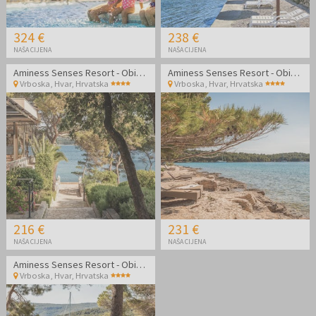
324 €
238 €
NAŠA CIJENA
NAŠA CIJENA
Aminess Senses Resort - Obiteljska jesen sa all inclusive light na Hvaru
Aminess Senses Resort - Obiteljska jesen sa all inclusive light na Hvaru
Vrboska, Hvar
,
Hrvatska
Vrboska, Hvar
,
Hrvatska
216 €
231 €
NAŠA CIJENA
NAŠA CIJENA
Aminess Senses Resort - Obiteljski kraj ljeta sa all inclusive light na Hvaru
Vrboska, Hvar
,
Hrvatska