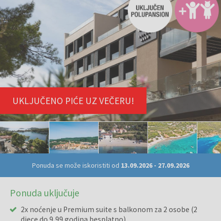
UKLJUČENO PIĆE UZ VEČERU!
Ponuda se može iskoristiti od
13.09.2026
-
27.09.2026
Ponuda uključuje
2x noćenje u Premium suite s balkonom za 2 osobe (2
djece do 9,99 godina besplatno)