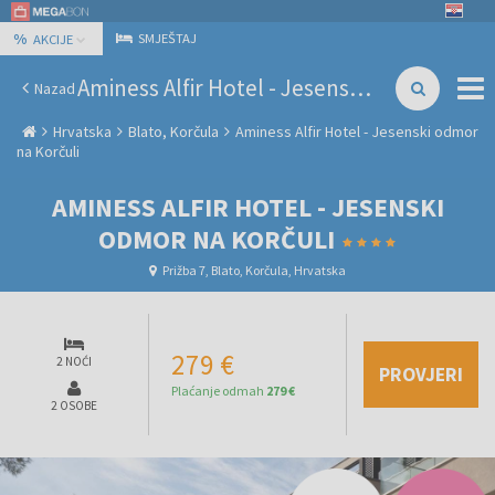
%
SMJEŠTAJ
AKCIJE
Aminess Alfir Hotel - Jesenski odmor na Korčuli
Nazad
Hrvatska
Blato, Korčula
Aminess Alfir Hotel - Jesenski odmor
na Korčuli
AMINESS ALFIR HOTEL - JESENSKI
ODMOR NA KORČULI
Prižba 7, Blato, Korčula, Hrvatska
279 €
2 NOĆI
PROVJERI
Plaćanje odmah
279 €
2 OSOBE