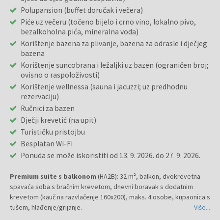
Polupansion (buffet doručak i večera)
Piće uz večeru (točeno bijelo i crno vino, lokalno pivo,
bezalkoholna pića, mineralna voda)
Korištenje bazena za plivanje, bazena za odrasle i dječjeg
bazena
Korištenje suncobrana i ležaljki uz bazen (ograničen broj;
ovisno o raspoloživosti)
Korištenje wellnessa (sauna i jacuzzi; uz predhodnu
rezervaciju)
Ručnici za bazen
Dječji krevetić (na upit)
Turističku pristojbu
Besplatan Wi-Fi
Ponuda se može iskoristiti od 13. 9. 2026. do 27. 9. 2026.
Premium suite s balkonom
(HA2B): 32 m², balkon, dvokrevetna
spavaća soba s bračnim krevetom, dnevni boravak s dodatnim
krevetom (kauč na razvlačenje 160x200), maks. 4 osobe, kupaonica s
tušem, hlađenje/grijanje.
Više...