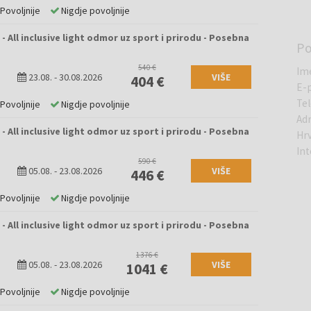
Povoljnije
Nigdje povoljnije
 All inclusive light odmor uz sport i prirodu - Posebna
P
540 €
Im
23.08.
-
30.08.2026
VIŠE
404 €
E-
Te
Povoljnije
Nigdje povoljnije
Ad
 All inclusive light odmor uz sport i prirodu - Posebna
Hr
Int
590 €
05.08.
-
23.08.2026
VIŠE
446 €
Povoljnije
Nigdje povoljnije
 All inclusive light odmor uz sport i prirodu - Posebna
1376 €
05.08.
-
23.08.2026
VIŠE
1041 €
Povoljnije
Nigdje povoljnije