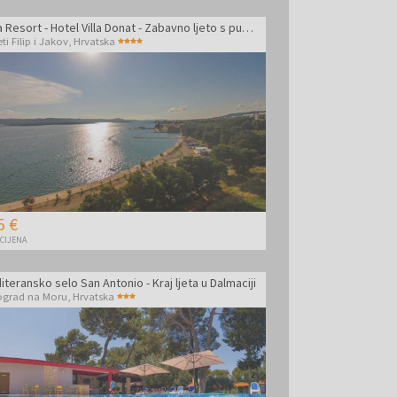
Ilirija Resort - Hotel Villa Donat - Zabavno ljeto s punim pansionom
ti Filip i Jakov
,
Hrvatska
5 €
 CIJENA
teransko selo San Antonio - Kraj ljeta u Dalmaciji
ograd na Moru
,
Hrvatska