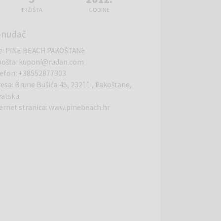
TRŽIŠTA
GODINE
onuđač
e
:
PINE BEACH PAKOŠTANE
pošta
:
kuponi@rudan.com
lefon
:
+38552877303
resa
:
Brune Bušića 45, 23211 , Pakoštane,
vatska
ernet stranica
:
www.pinebeach.hr