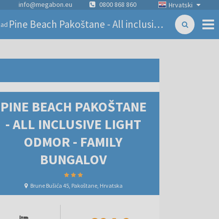
info@megabon.eu
0800 868 860
Hrvatski
Pine Beach Pakoštane - All inclusive light odmor - Family bungalov
zad
PINE BEACH PAKOŠTANE
- ALL INCLUSIVE LIGHT
ODMOR - FAMILY
BUNGALOV
Brune Bušića 45, Pakoštane, Hrvatska