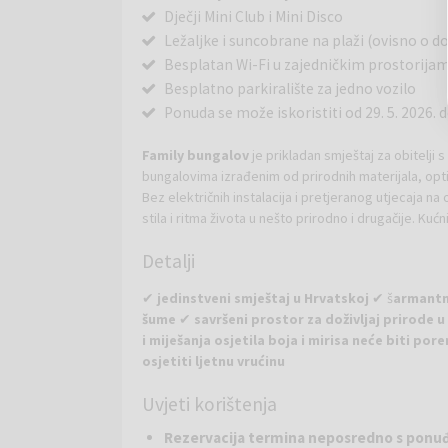
Dječji Mini Club i Mini Disco
Ležaljke i suncobrane na plaži (ovisno o 
Besplatan Wi-Fi u zajedničkim prostorija
Besplatno parkiralište za jedno vozilo
Ponuda se može iskoristiti od 29. 5. 2026. do
Family bungalov
je prikladan smještaj za obitelji 
bungalovima izrađenim od prirodnih materijala, op
Bez električnih instalacija i pretjeranog utjecaja n
stila i ritma života u nešto prirodno i drugačije. Ku
zajedničke sanitarne čvorove, baš kao i u kampu, u 
Detalji
✔
jedinstveni smještaj u Hrvatskoj
✔ š
armantne
Bungalovi u Pine Beach Pakoštane daju dašak šarman
šume
✔
savršeni prostor za doživljaj prirode 
jadranskom eko-resortu, izrađeni su isključivo od p
i miješanja osjetila boja i mirisa neće biti 
borove šume uz more. Sama konstrukcija ovih jedinst
osjetiti ljetnu vrućinu
klimatizaciju, tako da možete uživati ​​u zasluženom
odvratili od gradske vreve i udaljili od vašeg all-inc
Uvjeti korištenja
Plaža:
Prekrasna, preko 1 km duga plaža koja se po
vlastitom prirodnom pješčanom zaljevu, jedinstvenom 
Rezervacija termina neposredno s ponuđa
stvara ugođaj neke daleke egzotične destinacije. P