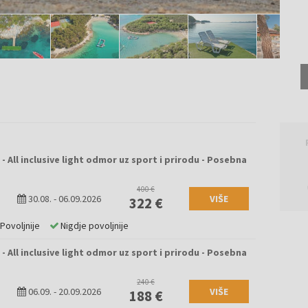
 All inclusive light odmor uz sport i prirodu - Posebna
400 €
30.08.
-
06.09.2026
VIŠE
322 €
Povoljnije
Nigdje povoljnije
 All inclusive light odmor uz sport i prirodu - Posebna
240 €
06.09.
-
20.09.2026
VIŠE
188 €