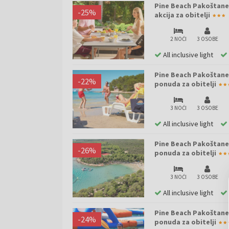
Pine Beach Pakoštane -
-
25
%
akcija za obitelji
2 NOĆI
3 OSOBE
All inclusive light
Pine Beach Pakoštane -
-
22
%
ponuda za obitelji
3 NOĆI
3 OSOBE
All inclusive light
Pine Beach Pakoštane -
-
26
%
ponuda za obitelji
3 NOĆI
3 OSOBE
All inclusive light
Pine Beach Pakoštane -
-
24
%
ponuda za obitelji