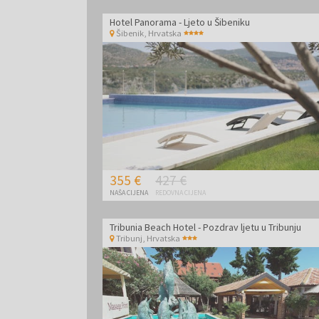
kuhinja. Zbog blizine nacionalnih parkova Kornati i 
Hotel Panorama - Ljeto u Šibeniku
Šibenik
,
Hrvatska
355 €
427 €
NAŠA CIJENA
REDOVNA CIJENA
Tribunia Beach Hotel - Pozdrav ljetu u Tribunju
Tribunj
,
Hrvatska