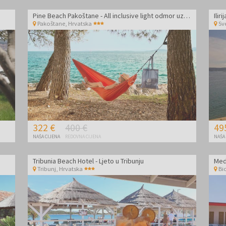
Krka, Pakoštane je također savršeno polazište za izlete.
Pine Beach Pakoštane - All inclusive light odmor uz sport i prirodu - Posebna akcija
Pakoštane
,
Hrvatska
Sve
322 €
400 €
49
NAŠA CIJENA
REDOVNA CIJENA
NAŠA
Tribunia Beach Hotel - Ljeto u Tribunju
Medi
Tribunj
,
Hrvatska
Bi