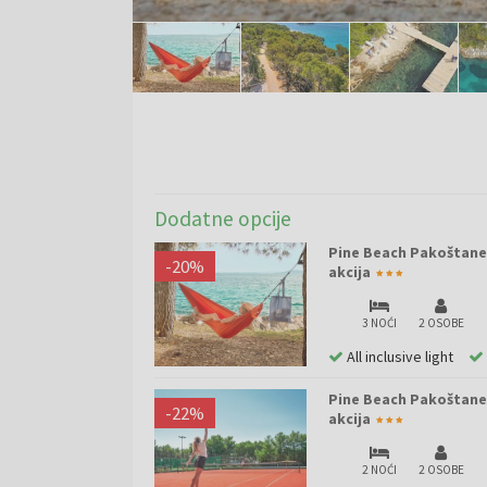
Dodatne opcije
Pine Beach Pakoštane -
-
20
%
akcija
3 NOĆI
2 OSOBE
All inclusive light
Pine Beach Pakoštane -
-
22
%
akcija
2 NOĆI
2 OSOBE