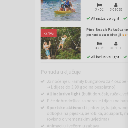
3 NOĆI
3 OSOBE
All inclusive light
Pine Beach Pakoštane -
-
24
%
ponuda za obitelji
3 NOĆI
3 OSOBE
All inclusive light
Ponuda uključuje
2x noćenje u Family bungalovu za 4 osobe 
➜ 1 dijete do 3,99 godina besplatno)
All inclusive light
(buffet doručak, ručak, 
Piće dobrodošlice za odrasle i djecu na bar
Sportske aktivnosti
: jedrenje, kajak, win
odbojka na pijesku, aerobika, aquapark, m
(ovisno o vremenskim uvjetima)
Animaciju i večernju zabavu