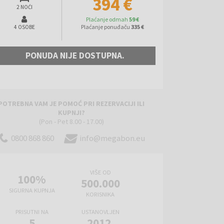
394 €
2 NOĆI
Plaćanje odmah
59 €
Plaćanje ponuđaču
335 €
4 OSOBE
PONUDA NIJE DOSTUPNA.
POTREBNA VAM JE POMOĆ PRI REZERVACIJI ILI
KUPNJI?
(Pon - Pet 8.00 - 17.00)
0800 868 860
info@megabon.eu
VIŠE OD
100%
500.000
SIGURNA KUPNJA
KORISNIKA
PRISUTNI NA
USTANOVLJEN
5
2012.