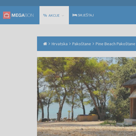
%
SMJEŠTAJ
AKCIJE
Hrvatska
Pakoštane
Pine Beach Pakoštane -