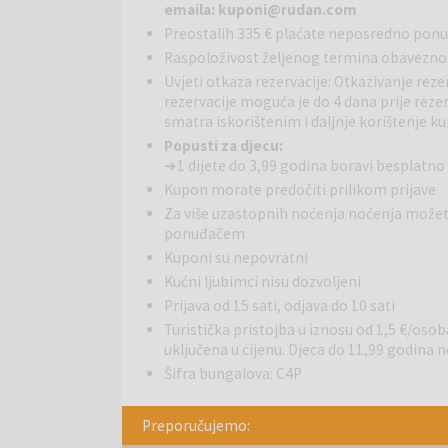
emaila: kuponi@rudan.com
za obitelji s djecom ili za početnike plivanja. Pose
Preostalih 335 € plaćate neposredno pon
ostavlja na izbor da li uživati u ugodnoj hladovini ili 
Raspoloživost željenog termina obavezno 
hridi ili otvorenog mora za ljubitelje jedrenja.
Uvjeti otkaza rezervacije: Otkazivanje re
rezervacije moguća je do 4 dana prije rez
All inclusive light uključuje:
Buffet: doručak (07:30
smatra iskorištenim i daljnje korištenje 
pizzette, bruschette, bezalkoholna pića) i večera 
te pivom tijekom obroka služi se u centralno smje
Popusti za djecu:
➜ 1 dijete do 3,99 godina boravi besplatno
Sportske aktivnosti i animacija
Svakodnevna mog
Kupon morate predočiti prilikom prijave
(jedrenje, kajak, windsurf, tenis, stolni tenis, koš
Za više uzastopnih noćenja noćenja možet
vaterpolo, badminton, streličarstvo, boćanje, mini g
ponuđačem
animacija za djecu i odrasle.
Kuponi su nepovratni
Kućni ljubimci nisu dozvoljeni
Ponuda (uz nadoplatu):
Caffe bar: veliki izbor p
Prijava od 15 sati, odjava do 10 sati
napitci i široka ponuda fast food jela, izleti i eksku
Turistička pristojba u iznosu od 1,5 €/osob
atrakcije i lokalitete, souvenir shop, masaža,...
uključena u cijenu. Djeca do 11,99 godina ne
Šifra bungalova: C4P
Pakoštane
je slikovito primorsko mjesto na hrva
prekrasne plaže i blizinu netaknute prirode. Smješ
Preporučujemo:
uvjete za kupanje i aktivan odmor. Posjetitelje impre