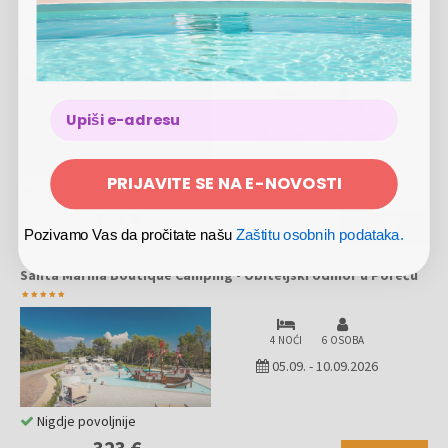
Santa Marina Boutique Camping - Obiteljski odmor u Poreču
3 NOĆI
6 OSOBA
05.09.
-
10.09.2026
PRIJAVITE SE NA E-NOVOSTI
Nigdje povoljnije
255 €
VIŠE
Pozivamo Vas da pročitate našu
Zaštitu osobnih podataka.
Santa Marina Boutique Camping - Obiteljski odmor u Poreču
4 NOĆI
6 OSOBA
05.09.
-
10.09.2026
Nigdje povoljnije