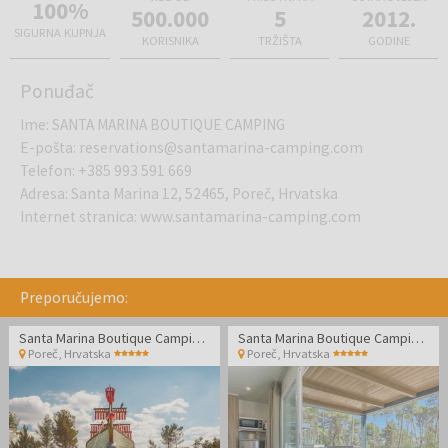
aktivnostima na obližnjim terenima.
100%
500.000
5
2012.
SIGURNA KUPNJA
KORISNIKA
TRŽIŠTA
GODINE
Sport i aktivnosti
: Iznajmite brdski bicikl i istražite staze oko
kampa, pridružite se sportskim turnirima ili igrajte stolni tenis. U
Ponuđač
blizini se nalaze brojne biciklističke i pješačke staze koje vode kroz
maslinike.
Ime
:
SANTA MARINA BOUTIQUE CAMPING
E-pošta
:
reservations@santamarina-camping.com
Ostale usluge
: Sanitarni čvorovi kampa opremljeni su po najvišim
Telefon
:
+385 993 591 669
standardima, uključujući perilice i sušilice rublja. Dodatnu udobnost
Adresa
:
Santa Marina 12, 52465, Poreč, Hrvatska
obiteljima pružaju dječji sanitarni čvorovi i prostorije za previjanje.
Internet stranica
:
www.santamarina-camping.com
Istra
je poluotok tisuću doživljaja, poznat po vrhunskom
maslinovom ulju, tartufima i kristalnom moru. Lokacija u blizini
Preporučujemo:
Poreča i mjesta Vabriga nudi kombinaciju mirnog boravka u naravi i
brzog pristupa povijesnim znamenitostima.
Santa Marina Boutique Camping - MH Roulette - Last minute obiteljski odmor u Poreču
Santa Marina Boutique Camping - Obiteljski odmor u Poreču
Poreč
,
Hrvatska
Poreč
,
Hrvatska