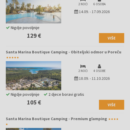
2 NOĆI
6 OSOBA
14.09.
-
17.09.2026
Nigdje povoljnije
129 €
VIŠE
Santa Marina Boutique Camping - Obiteljski odmor u Poreču
2 NOĆI
4 OSOBE
18.09.
-
11.10.2026
Nigdje povoljnije
2 djece boravi gratis
105 €
VIŠE
Santa Marina Boutique Camping - Premium glamping