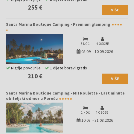
255 €
VIŠE
Santa Marina Boutique Camping - Premium glamping
5 NOĆI
4 OSOBE
05.09.
-
10.09.2026
Nigdje povoljnije
1 dijete boravi gratis
310 €
VIŠE
Santa Marina Boutique Camping - MH Roulette - Last minute
obiteljski odmor u Poreču
1 NOĆ
4 OSOBE
10.08.
-
31.08.2026