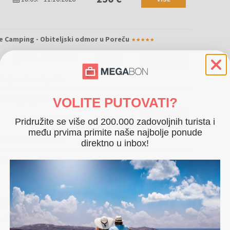
e Camping - Obiteljski odmor u Poreču
119 €
12.09.
-
17.09.2026
VIŠE
2 djece boravi gratis
e Camping - Obiteljski odmor u Poreču
VOLITE PUTOVATI?
170 €
12.09.
-
17.09.2026
VIŠE
Pridružite se više od 200.000 zadovoljnih turista i
među prvima primite naše najbolje ponude
2 djece boravi gratis
direktno u inbox!
e Camping - Obiteljski odmor u Poreču
275 €
12.09.
-
17.09.2026
VIŠE
2 djece boravi gratis
e Camping - Obiteljski odmor u Poreču