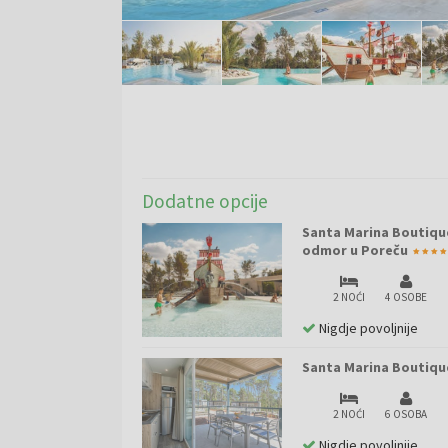
Dodatne opcije
Santa Marina Boutique
odmor u Poreču
2 NOĆI
4 OSOBE
Nigdje povoljnije
Santa Marina Boutiqu
2 NOĆI
6 OSOBA
Nigdje povoljnije