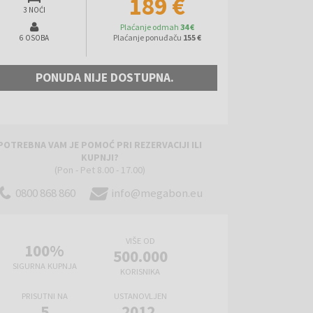
189 €
3 NOĆI
Plaćanje odmah
34 €
Plaćanje ponuđaču
155 €
6 OSOBA
PONUDA NIJE DOSTUPNA.
POTREBNA VAM JE POMOĆ PRI REZERVACIJI ILI
KUPNJI?
(Pon - Pet 8.00 - 17.00)
0800 868 860
info@megabon.eu
VIŠE OD
100%
500.000
SIGURNA KUPNJA
KORISNIKA
PRISUTNI NA
USTANOVLJEN
5
2012.