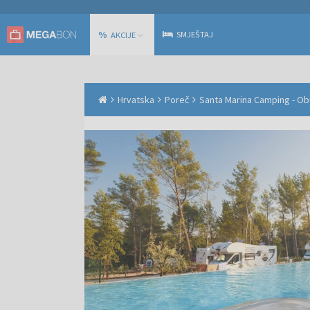
%
SMJEŠTAJ
AKCIJE
Hrvatska
Poreč
Santa Marina Camping - Obi