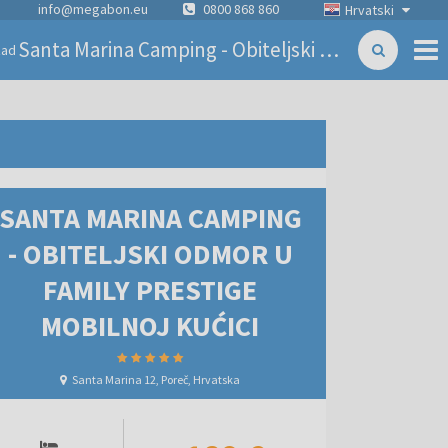
info@megabon.eu
0800 868 860
Hrvatski
Santa Marina Camping - Obiteljski odmor u Family Prestige mobilnoj kućici
zad
SANTA MARINA CAMPING
- OBITELJSKI ODMOR U
FAMILY PRESTIGE
MOBILNOJ KUĆICI
Santa Marina 12, Poreč, Hrvatska