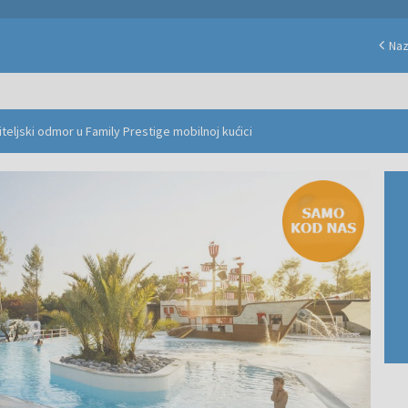
Na
teljski odmor u Family Prestige mobilnoj kućici