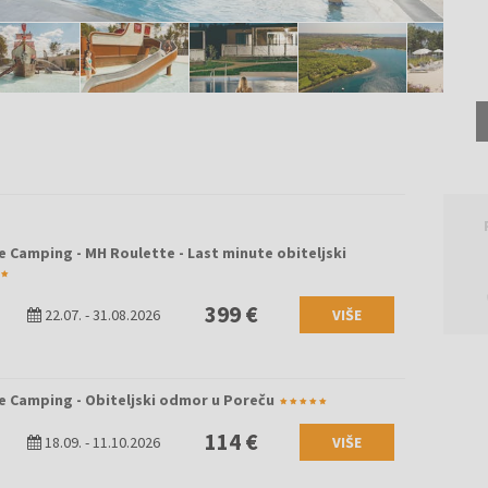
 Camping - MH Roulette - Last minute obiteljski
399 €
22.07.
-
31.08.2026
VIŠE
e Camping - Obiteljski odmor u Poreču
114 €
18.09.
-
11.10.2026
VIŠE