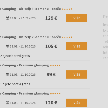
e Camping - Obiteljski odmor u Poreču
P
129 €
14.09.
-
17.09.2026
VIŠE
Im
E-
ca
e Camping - Obiteljski odmor u Poreču
Te
105 €
18.09.
-
11.10.2026
VIŠE
Ad
Int
2 djece boravi gratis
ca
e Camping - Premium glamping
99 €
11.09.
-
11.10.2026
VIŠE
1 dijete boravi gratis
e Camping - Premium glamping
120 €
11.09.
-
11.10.2026
VIŠE