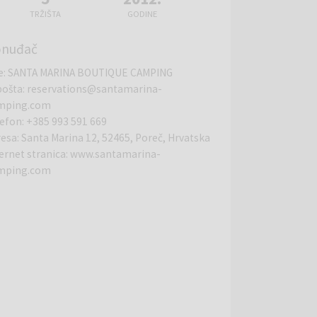
TRŽIŠTA
GODINE
onuđač
e
:
SANTA MARINA BOUTIQUE CAMPING
pošta
:
reservations@santamarina-
mping.com
lefon
:
+385 993 591 669
resa
:
Santa Marina 12, 52465, Poreč, Hrvatska
ernet stranica
:
www.santamarina-
mping.com