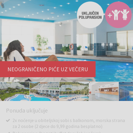
NEOGRANIČENO PIĆE UZ VEČERU
Ponuda uključuje
2x noćenje u obiteljskoj sobi s balkonom, morska strana
za 2 osobe (2 djece do 9,99 godina besplatno)