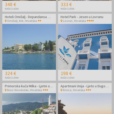
348 €
333 €
NAŠA CIJENA
NAŠA CIJENA
Hoteli Omišalj - Depandansa Marina - Ljeto na Krku
Hotel Park - Jesen u Lovranu
Omišalj, Krk
,
Hrvatska
Lovran
,
Hrvatska
324 €
198 €
NAŠA CIJENA
NAŠA CIJENA
Primorska kuća Milka - Ljetni odmor uz more
Apartmani Unija - Ljeto u Dugoj Uvali
Novi Vinodolski
,
Hrvatska
Krnica
,
Hrvatska