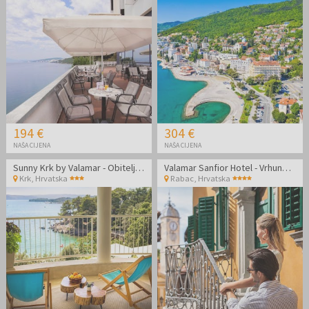
194 €
304 €
NAŠA CIJENA
NAŠA CIJENA
Sunny Krk by Valamar - Obiteljski jesenski odmor na Krku
Valamar Sanfior Hotel - Vrhunsko opuštanje za parove uz more u šarmantnom Rapcu
Krk
,
Hrvatska
Rabac
,
Hrvatska