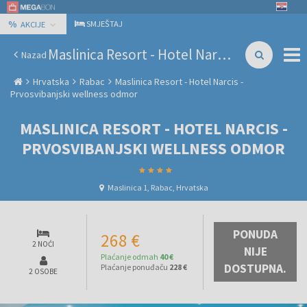
%
SMJEŠTAJ
AKCIJE
Maslinica Resort - Hotel Narcis - Prvosvibanjski wellness odmor
Nazad
Hrvatska
Rabac
Maslinica Resort - Hotel Narcis -
Prvosvibanjski wellness odmor
MASLINICA RESORT - HOTEL NARCIS -
PRVOSVIBANJSKI WELLNESS ODMOR
Maslinica 1, Rabac, Hrvatska
PONUDA
268 €
2 NOĆI
NIJE
Plaćanje odmah
40 €
DOSTUPNA.
Plaćanje ponuđaču
228 €
2 OSOBE