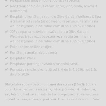
Polupansion (bogati buffet doručak i večera)
Neograničeno piće uz večeru (pivo, vino, voda, sokovi iz
automata)
Besplatno korištenje sauna u Olive Garden Wellness & Spa
u trajanju od 2 sata (uz obaveznu rezervaciju termina na
wellness@maslinica-rabac.com ili na +385 52 872066)
20% popusta na dvije masaže tijela u Olive Garden
Wellness & Spa (uz obaveznu rezervaciju termina na
wellness@maslinica-rabac.com ili na +385 52 872066)
Paket dobrodošlice za djecu
Korištenje unutarnjeg bazena
Besplatan Wi-Fi
Besplatan parking (ovisno o raspoloživosti)
Ponuda se može iskoristiti od 3. 4. do 6. 4. 2026. i od 1. 5.
do 3. 5. 2026.
Obiteljska soba s balkonom, morska strana (30m2):
Soba je
opremljena osnovnim sadržajima, uključujući satelitsku televiziju,
sef, telefon, hladnjak i privatni balkon s kojeg se pred vama otvara
pogled na more, stvarajući prekrasnu kulisu za vaš boravak.
Više...