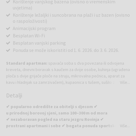
Korištenje vanjskog bazena (ovisno o vremenskim
uvjetima)
Korištenje ležaljki i suncobrana na plaži i uz bazen (ovisno
o raspoloživosti)
Animacijski program
Besplatan Wi-Fi
Besplatan vanjski parking
Ponuda se može iskoristiti od 1. 6. 2026. do 3. 6. 2026.
Standard apartman:
spavaća soba s dva povezana ili odvojena
kreveta, dnevni boravak s kaučem za dvije osobe, kuhinja (ugrađena
ploča s dvije grijače ploče na struju, mikrovalna pećnica, aparat za
kavu i hladnjak sa zamrzivačem), kupaonica s tušem, sušilo za kosu,
Više...
klima-uređaj, sef, SAT TV, terasa.
Detalji
✔ popularno odredište za obitelji s djecom ✔
u prirodnoj borovoj sjeni, samo 100–300 m od mora
✔ nezaboravan pogled na staru jezgru Rovinja ✔
prostrani apartmani i sobe ✔ bogata ponuda sportskih i
Više...
zabavnih sadržaja ✔ brojni restorani i barovi