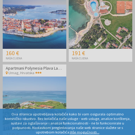
160 €
191 €
NAŠA CIJENA
NAŠA CIJENA
Apartmani Polynesia Plava Laguna - Kraj ljeta u Istri
Umag
,
Hrvatska
Ova stranica upotrebljava kolačiće kako bi vam osigurala optimalno
korisničko iskustvo. Bez kolačića naše usluge - web usluge, analize korištenja,
sustavi za oglašavanje i analize funkcionalnosti - ne bi funkcionirale u
potpunosti. Nastavkom pregledavanja naše web stranice slažete se s
upotrebom kolačića.
Više mogućnosti...
159 €