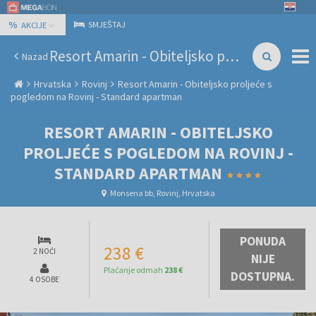
%
SMJEŠTAJ
AKCIJE
Resort Amarin - Obiteljsko proljeće s pogledom na Rovinj - Standard apartman
Nazad
Hrvatska
Rovinj
Resort Amarin - Obiteljsko proljeće s
pogledom na Rovinj - Standard apartman
RESORT AMARIN - OBITELJSKO
PROLJEĆE S POGLEDOM NA ROVINJ -
STANDARD APARTMAN
Monsena bb, Rovinj, Hrvatska
PONUDA
238 €
2 NOĆI
NIJE
Plaćanje odmah
238 €
DOSTUPNA.
4 OSOBE