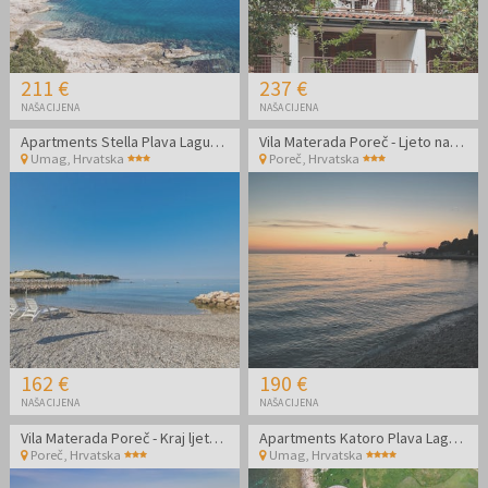
211 €
237 €
NAŠA CIJENA
NAŠA CIJENA
Apartments Stella Plava Laguna - Obiteljski kraj ljeta u Istri
Vila Materada Poreč - Ljeto na izuzetnoj lokaciji
Umag
,
Hrvatska
Poreč
,
Hrvatska
162 €
190 €
NAŠA CIJENA
NAŠA CIJENA
Vila Materada Poreč - Kraj ljeta na izuzetnoj lokaciji
Apartments Katoro Plava Laguna - Odmor u Istri
Poreč
,
Hrvatska
Umag
,
Hrvatska