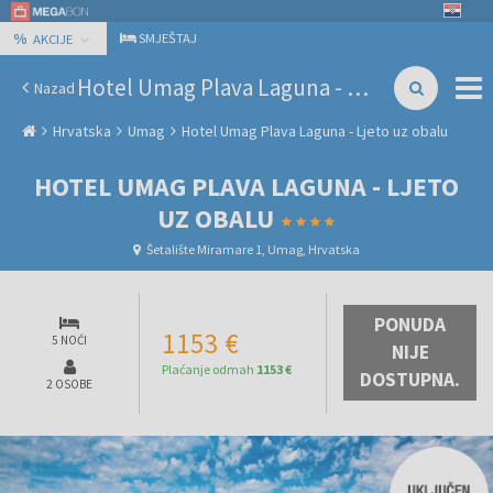
%
SMJEŠTAJ
AKCIJE
Hotel Umag Plava Laguna - Ljeto uz obalu
Nazad
Hrvatska
Umag
Hotel Umag Plava Laguna - Ljeto uz obalu
HOTEL UMAG PLAVA LAGUNA - LJETO
UZ OBALU
Šetalište Miramare 1, Umag, Hrvatska
PONUDA
1153 €
5 NOĆI
NIJE
Plaćanje odmah
1153 €
DOSTUPNA.
2 OSOBE