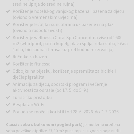
sredine lipnja do sredine rujna)
Korištenje hotelskog vanjskog bazena i bazena za djecu
(ovisno o vremenskim uvjetima)
Korištenje ležaljki i suncobrana uz bazene i na plaži
(ovisno o raspoloživosti)
Korištenje wellnessa Coral Spa Concept na više od 1600
m2 (whirlpool, parna kupelj, plava špilja, relax soba, kišna
špilja, bio sauna i terasa; uz prethodnu rezervaciju)
Ručnike za bazen
Korištenje fitnessa
Odbojku na pijesku, korištenje spremišta za bicikle i
dječjeg igrališta
Animaciju za djecu, sportski program i večernje
aktivnosti za odrasle (od 17. 5. do 5. 9.)
Turističku pristojbu
Besplatan Wi-Fi
Ponuda se može iskoristiti od 28. 6. 2026. do 7. 7. 2026.
Classic soba s balkonom (pogled park)
je moderno uređena
soba površine otprilike 27,80 m2 puna toplih i ugodnih boja nudi i