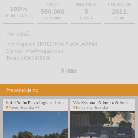
VIŠE OD
PRISUTNI NA
USTANOVLJEN
100%
500.000
5
2012.
SIGURNA KUPNJA
KORISNIKA
TRŽIŠTA
GODINE
Ponuđač
Ime
:
Megabon (HOTEL UMAG PLAVA LAGUNA)
E-pošta
:
info@megabon.eu
Telefon
:
0800 868 860
Preporučujemo:
Hotel Delfin Plava Laguna - Ljeto u Poreču
Villa Kristina - Odmor u četverosobnoj villi
Poreč
,
Hrvatska
Kaldanija
,
Hrvatska