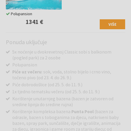
Polupansion
1341 €
VIŠE
Ponuda uključuje
5x noćenje u dvokrevetnoj Classic sobi s balkonom
(pogled park) za 2 osobe
Polupansion
Piće uz večeru
: sok, voda, stolno bijelo i crno vino,
točeno pivo (od 23. 4. do 26. 9.)
Piće dobrodošlice (od 25. 5. do 11. 9.)
1x tjedno tematsku večeru (od 25. 5. do 11. 9.)
Korištenje unutarnjeg bazena (bazen je zatvoren od
sredine lipnja do sredine rujna)
Korištenje kompleksa bazena
Punta Pool
(bazen za
odrasle, bazen s toboganima za djecu, natkriveni baby
bazen, spray park, sunčalište, dječje igralište, animacija
za djecu, igraonica i game room za stariju djecu; od