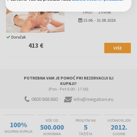
3 NOĆI
2 OSOBE
15.06.
-
31.08.2026
Doručak
413 €
VIŠE
POTREBNA VAM JE POMOĆ PRI REZERVACIJI ILI
KUPNJI?
(Pon - Pet 8.00 - 17.00)
0800 868 860
info@megabon.eu
VIŠE OD
PRISUTNI NA
USTANOVLJEN
100%
500.000
5
2012.
SIGURNA KUPNJA
KORISNIKA
TRŽIŠTA
GODINE