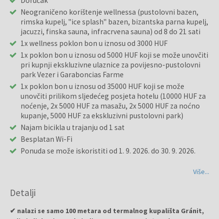
Doručak
Neograničeno korištenje wellnessa (pustolovni bazen,
rimska kupelj, "ice splash" bazen, bizantska parna kupelj,
jacuzzi, finska sauna, infracrvena sauna) od 8 do 21 sati
1x wellness poklon bon u iznosu od 3000 HUF
1x poklon bon u iznosu od 5000 HUF koji se može unovčiti
pri kupnji ekskluzivne ulaznice za povijesno-pustolovni
park Vezer i Garaboncias Farme
1x poklon bon u iznosu od 35000 HUF koji se može
unovčiti prilikom sljedećeg posjeta hotelu (10000 HUF za
noćenje, 2x 5000 HUF za masažu, 2x 5000 HUF za noćno
kupanje, 5000 HUF za ekskluzivni pustolovni park)
Najam bicikla u trajanju od 1 sat
Besplatan Wi-Fi
Ponuda se može iskoristiti od 1. 9. 2026. do 30. 9. 2026.
Više...
Detalji
✔ nalazi se samo 100 metara od termalnog kupališta Gránit,