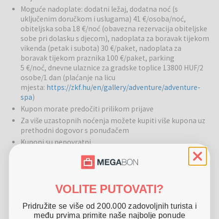
Bazeni:
Moguće nadoplate: dodatni ležaj, dodatna noć (s
Na raspolaganju su unutarnji i vanjski bazen, kao i termalni
uključenim doručkom i uslugama) 41 €/osoba/noć,
bazen, gdje gosti mogu uživati u ljekovitoj vodi s povoljnim učinkom
obiteljska soba 18 €/noć (obavezna rezervacija obiteljske
na tijelo i duh. Bazen s toplom vodom omogućuje opuštanje i
sobe pri dolasku s djecom), nadoplata za boravak tijekom
pojačanje energije tijela, a okolica bazena je ugodna za odmor i
vikenda (petak i subota) 30 €/paket, nadoplata za
druženje.
boravak tijekom praznika 100 €/paket, parking
5 €/noć, dnevne ulaznice za gradske toplice 13800 HUF/2
Restorani i barovi:
Hotelski restoran nudi lokalne specijalitete
osobe/1 dan (plaćanje na licu
pripremljene od svježih sastojaka s farme Garabonciás. Gosti mogu
mjesta:
https://zkf.hu/en/gallery/adventure/adventure-
uživati u zdravim i ukusnim jelima koja predstavljaju pravo kulinarsko
spa
)
iskustvo regije.
Kupon morate predočiti prilikom prijave
Za više uzastopnih noćenja možete kupiti više kupona uz
Ostale usluge:
Hotel je pogodan za obitelji, nudi aktivnosti za
prethodni dogovor s ponuđačem
djecu, opuštanje i terapijske tretmane za odrasle te ugodne
Kuponi su nepovratni
zajedničke prostore za druženje. Dostupne su i sportske aktivnosti,
prostori za opuštanje i mogućnosti rekreacije.
Kućni ljubimci su dozvoljeni uz nadoplatu u iznosu 20
€/noć
Okolica:
Hotel se nalazi u neposrednoj blizini termalnog kupališta
Turistička pristojba u iznosu od 2 €/osoba/dan nije
Gránit, gdje gosti mogu istraživati razne vodene atrakcije, pješačke
uključena u cijenu
VOLITE PUTOVATI?
staze i lokalne parkove. U blizini su i trgovine i restorani s
tradicionalnim lokalnim proizvodima.
Pridružite se više od 200.000 zadovoljnih turista i
Dodatne opcije
među prvima primite naše najbolje ponude