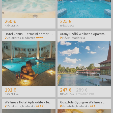
260 €
225 €
NAŠA CIJENA
NAŠA CIJENA
Hotel Venus - Termalni odmor u Mađarskoj
Arany Szőlő Wellness Apartmanház Hévíz
Zalakaros
,
Mađarska
Hévíz
,
Mađarska
191 €
247 €
289 €
NAŠA CIJENA
NAŠA CIJENA
REDOVNA CIJENA
Wellness Hotel Aphrodite - Termalni odmor u Mađarskoj
Gosztola Gyöngye Wellness Hotel - Wellness opuštanje
Zalakaros
,
Mađarska
Gosztola
,
Mađarska