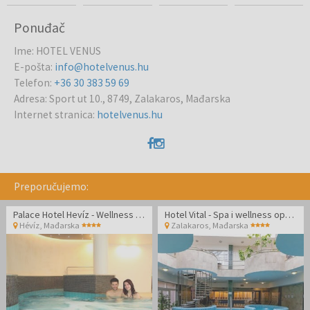
Ponuđač
Ime
:
HOTEL VENUS
E-pošta
:
info@hotelvenus.hu
Telefon
:
+36 30 383 59 69
Adresa
:
Sport ut 10., 8749, Zalakaros, Mađarska
Internet stranica
:
hotelvenus.hu
Preporučujemo:
Palace Hotel Hevíz - Wellness odmor u Hévízu tijekom tjedna
Hotel Vital - Spa i wellness opuštanje u Zalakarosu
Hévíz
,
Mađarska
Zalakaros
,
Mađarska