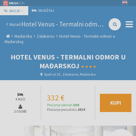
%
SMJEŠTAJ
AKCIJE
Hotel Venus - Termalni odmor u Mađarskoj
Nazad
Mađarska
Zalakaros
Hotel Venus - Termalni odmor u
Mađarskoj
HOTEL VENUS - TERMALNI ODMOR U
MAĐARSKOJ
Sport ut 10., Zalakaros, Mađarska
332 €
4 NOĆI
KUPI
Plaćanje odmah
50 €
Plaćanje ponuđaču
282 €
2 OSOBE