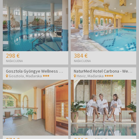
298 €
384 €
NAŠA CIJENA
NAŠA CIJENA
Gosztola Gyöngye Wellness Hotel - Wellness opuštanje
NaturMed Hotel Carbona - Wellness odmor
Gosztola
,
Mađarska
Heviz
,
Mađarska