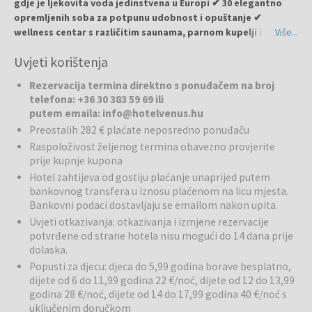
gdje je ljekovita voda jedinstvena u Europi ✔ 30 elegantno
opremljenih soba za potpunu udobnost i opuštanje ✔
wellness centar s različitim saunama, parnom kupelji i
Više...
terapijskim tretmanima ✔ unutarnji i vanjski bazeni, kao i
Uvjeti korištenja
termalni bazen za regeneraciju tijela i duha ✔ restoran s
lokalnim specijalitetima s hotelske vlastite farme
Rezervacija termina direktno s ponuđačem na broj
Garabonciás ✔ idealno za parove, obitelji i sve koji traže
telefona: +36 30 383 59 69 ili
opuštanje, rekreaciju i kulinarska uživanja
putem emaila: info@hotelvenus.hu
Preostalih 282 € plaćate neposredno ponuđaču
Hotel Venus
nalazi se u blizini termalnog kupališta Gránit i nudi
Raspoloživost željenog termina obavezno provjerite
jedinstvenu kombinaciju wellnessa, opuštanja i lokalne
prije kupnje kupona
gastronomije. Hotel je dizajniran da istakne ženske kvalitete ljepote
Hotel zahtijeva od gostiju plaćanje unaprijed putem
i ljubavi, stvarajući mirnu i intimnu atmosferu. Gosti mogu uživati u
bankovnog transfera u iznosu plaćenom na licu mjesta.
opuštanju, regeneraciji tijela i duha te aktivnom odmoru.
Bankovni podaci dostavljaju se emailom nakon upita.
Uvjeti otkazivanja: otkazivanja i izmjene rezervacije
Wellness:
Hotel pruža visokokvalitetno wellness iskustvo s raznim
potvrđene od strane hotela nisu mogući do 14 dana prije
saunama, infracrvenom i finskom saunom, parnom kupelji i
dolaska.
terapijskim tretmanima. Posebna pažnja posvećena je regeneraciji
tijela, opuštanju mišića i općem blagostanju. Wellness centar
Popusti za djecu: djeca do 5,99 godina borave besplatno,
dijete od 6 do 11,99 godina 22 €/noć, dijete od 12 do 13,99
omogućuje kombinaciju opuštanja i energijskog pojačanja za goste
godina 28 €/noć, dijete od 14 do 17,99 godina 40 €/noć s
svih dobnih skupina.
uključenim doručkom