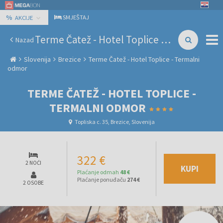
%
SMJEŠTAJ
AKCIJE
Terme Čatež - Hotel Toplice - Termalni odmor
Nazad
Slovenija
Brezice
Terme Čatež - Hotel Toplice - Termalni
odmor
TERME ČATEŽ - HOTEL TOPLICE -
TERMALNI ODMOR
Topliska c. 35, Brezice, Slovenija
322 €
2 NOĆI
KUPI
Plaćanje odmah
48 €
Plaćanje ponuđaču
274 €
2 OSOBE