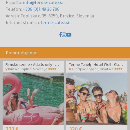
E-pošta
:
info@terme-catez.si
Telefon
:
+386 (0)7 49 36 700
Adresa
:
Topliska c. 35, 8250, Brezice, Slovenija
Internet stranica
:
terme-catez.si
Preporučujemo:
Rimske terme / Adults only - Hotel Zdraviliški dvor - Posebna ljetna akcijska cijena
Terme Tuhelj - Hotel Well - Classic soba - Ljetni odmor
Rimske Toplice
,
Slovenija
Tuheljske Toplice
,
Hrvatska
300 €
320 €