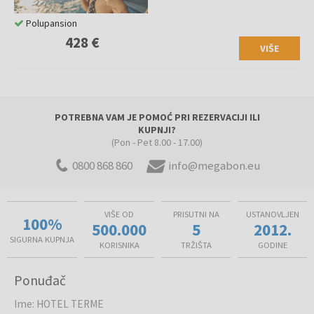
Polupansion
428 €
VIŠE
POTREBNA VAM JE POMOĆ PRI REZERVACIJI ILI
KUPNJI?
(Pon - Pet 8.00 - 17.00)
0800 868 860
info@megabon.eu
VIŠE OD
PRISUTNI NA
USTANOVLJEN
100%
500.000
5
2012.
SIGURNA KUPNJA
KORISNIKA
TRŽIŠTA
GODINE
Ponuđač
Ime
:
HOTEL TERME