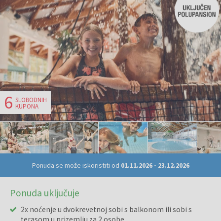
6
SLOBODNIH
KUPONA
Ponuda se može iskoristiti od
01.11.2026
-
23.12.2026
Ponuda uključuje
2x noćenje u dvokrevetnoj sobi s balkonom ili sobi s
terasom u prizemlju za 2 osobe