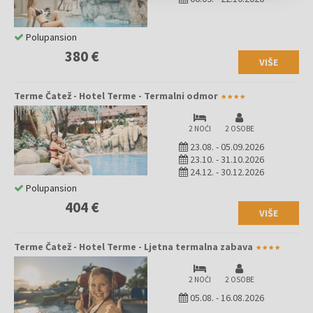
Polupansion
380 €
VIŠE
Terme Čatež - Hotel Terme - Termalni odmor
2 NOĆI
2 OSOBE
23.08.
-
05.09.2026
23.10.
-
31.10.2026
24.12.
-
30.12.2026
Polupansion
404 €
VIŠE
Terme Čatež - Hotel Terme - Ljetna termalna zabava
2 NOĆI
2 OSOBE
05.08.
-
16.08.2026