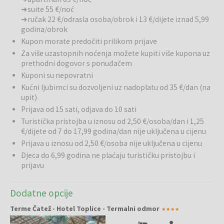
brojne vodene atrakcije i prostore za sunčanje. Posebna atrakcija je
➜ suite 55 €/noć
➜ ručak 22 €/odrasla osoba/obrok i 13 €/dijete iznad 5,99
tobogan Kong, dug čak 77 metara, koji pruža pravo adrenalinsko
godina/obrok
iskustvo za sve generacije.
Kupon morate predočiti prilikom prijave
Restorani i barovi:
U sklopu hotela i Termi Čatež gostima je na
Za više uzastopnih noćenja možete kupiti više kupona uz
raspolaganju bogata gastronomska ponuda s restoranima,
prethodni dogovor s ponuđačem
barovima i mjestima za osvježenje. Gosti mogu uživati u raznovrsnim
Kuponi su nepovratni
jelima pripremljenima od kvalitetnih namirnica te u ugodnim
Kućni ljubimci su dozvoljeni uz nadoplatu od 35 €/dan (na
obrocima nakon dana ispunjenog aktivnostima. Uz bazene i vodene
upit)
atrakcije dostupni su i barovi s osvježavajućim pićima i laganim
Prijava od 15 sati, odjava do 10 sati
zalogajima, idealni za predah tijekom vodenih avantura.
Turistička pristojba u iznosu od 2,50 €/osoba/dan i 1,25
€/dijete od 7 do 17,99 godina/dan nije uključena u cijenu
Ostale usluge:
Hotel Toplice posebno je prilagođen obiteljima s
Prijava u iznosu od 2,50 €/osoba nije uključena u cijenu
djecom te nudi brojne sadržaje za najmlađe goste. Djeca mogu
Djeca do 6,99 godina ne plaćaju turističku pristojbu i
uživati u bogatom animacijskom programu, zabavnim igrama,
prijavu
vodenim atrakcijama i različitim aktivnostima prilagođenima njihovoj
dobi. Osim vodenih doživljaja, gostima su dostupne brojne
mogućnosti za sport, rekreaciju, šetnje i izlete u okolici. Resort je
Dodatne opcije
odličan izbor za obiteljski odmor gdje se zabava, opuštanje i
istraživanje okolice spajaju u savršeno iskustvo odmora.
Terme Čatež - Hotel Toplice - Termalni odmor