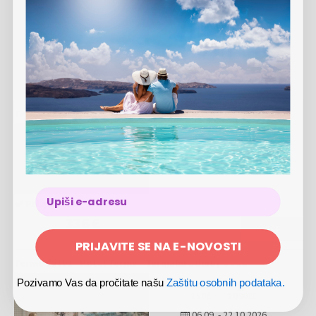
01.11.
-
23.12.2026
Polupansion
322 €
Terme Čatež - Hotel Terme - Termalni odmor
2 NOĆI
2 OSOBE
01.11.
-
23.12.2026
Polupansion
336 €
VIŠE
PRIJAVITE SE NA E-NOVOSTI
Terme Čatež - Hotel Terme - Termalni odmor
Pozivamo Vas da pročitate našu
Zaštitu osobnih podataka.
2 NOĆI
2 OSOBE
06.09.
-
22.10.2026