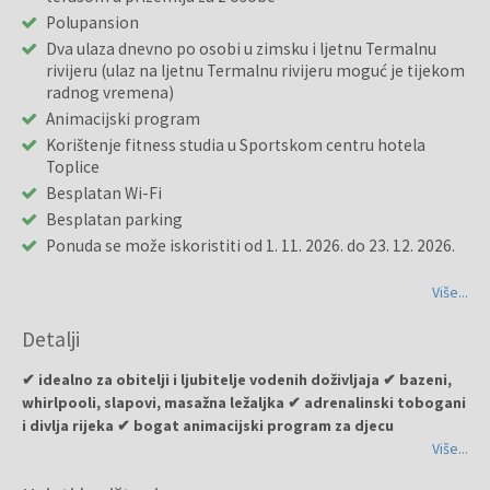
Polupansion
Dva ulaza dnevno po osobi u zimsku i ljetnu Termalnu
rivijeru (ulaz na ljetnu Termalnu rivijeru moguć je tijekom
radnog vremena)
Animacijski program
Korištenje fitness studia u Sportskom centru hotela
Toplice
Besplatan Wi-Fi
Besplatan parking
Ponuda se može iskoristiti od 1. 11. 2026. do 23. 12. 2026.
Više...
Detalji
✔ idealno za obitelji i ljubitelje vodenih doživljaja ✔ bazeni,
whirlpooli, slapovi, masažna ležaljka ✔ adrenalinski tobogani
i divlja rijeka ✔ bogat animacijski program za djecu
Više...
Hotel Terme
udaljen je od svakodnevne vreve u mirnijem dijelu