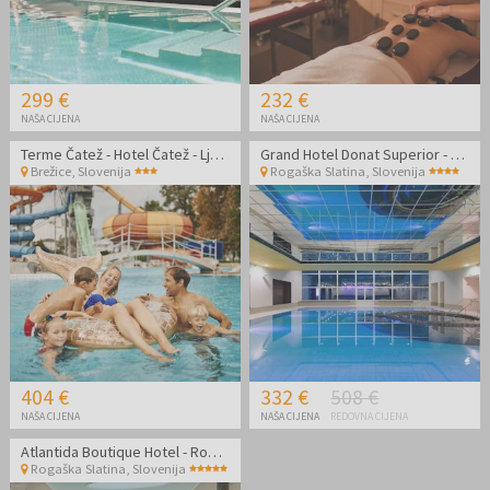
299 €
232 €
NAŠA CIJENA
NAŠA CIJENA
Terme Čatež - Hotel Čatež - Ljetna termalna zabava
Grand Hotel Donat Superior - Luksuzno opuštanje tijekom vikenda
Brežice
,
Slovenija
Rogaška Slatina
,
Slovenija
404 €
332 €
508 €
NAŠA CIJENA
NAŠA CIJENA
REDOVNA CIJENA
Atlantida Boutique Hotel - Romantično opuštanje u hotelu s pet zvjezdica
Rogaška Slatina
,
Slovenija