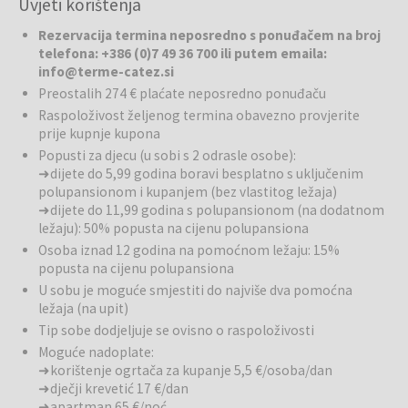
Uvjeti korištenja
Termi Čatež. Preporučujemo ga svima koji se žele opustiti uz
odabranu wellness ponudu i užitke termalne vode u unutarnjem i
Rezervacija termina neposredno s ponuđačem na broj
vanjskom bazenu hotela.
telefona: +386 (0)7 49 36 700 ili putem emaila:
info@terme-catez.si
Wellness:
Terme Čatež tijekom cijele godine nude brojne
Preostalih 274 € plaćate neposredno ponuđaču
mogućnosti za opuštanje i regeneraciju u blagotvornoj termalnoj
Raspoloživost željenog termina obavezno provjerite
vodi. Gosti mogu uživati u toplim bazenima, whirlpoolima, masažnim
prije kupnje kupona
sadržajima i mirnim kutcima za odmor nakon aktivnog dana.
Popusti za djecu (u sobi s 2 odrasle osobe):
Termalna voda blagotvorno djeluje na tijelo, a wellness ponuda
➜ dijete do 5,99 godina boravi besplatno s uključenim
omogućuje potpuno opuštanje i ugodne trenutke odmora.
polupansionom i kupanjem (bez vlastitog ležaja)
➜ dijete do 11,99 godina s polupansionom (na dodatnom
Bazeni i Termalna rivijera:
Najveća atrakcija Termi Čatež je
ležaju): 50% popusta na cijenu polupansiona
Termalna rivijera, koja tijekom cijele godine nudi nezaboravna
Osoba iznad 12 godina na pomoćnom ležaju: 15%
vodena iskustva. Zimska Termalna rivijera prostire se na više od
popusta na cijenu polupansiona
6.500 m² unutarnjih površina i nudi brojne vodene atrakcije. Gostima
U sobu je moguće smjestiti do najviše dva pomoćna
su na raspolaganju bazen s valovima, divlja rijeka, različiti tobogani,
ležaja (na upit)
bazeni nepravilnih oblika s masažnim ležaljkama, whirlpooli, slapovi i
prostori za opuštanje. Ljubitelji adrenalina mogu uživati na
Tip sobe dodjeljuje se ovisno o raspoloživosti
toboganima poput Kamikaze, skakaonice i zatvorenih cijevnih
Moguće nadoplate:
tobogana, dok se najmlađi gosti mogu zabavljati u dječjem bazenu i
➜ korištenje ogrtača za kupanje 5,5 €/osoba/dan
istraživati čarobni gusarski svijet.Tijekom toplijih mjeseci otvorena
➜ dječji krevetić 17 €/dan
je
Ljetna Termalna rivijera
, koja nudi velike vanjske bazene,
➜ apartman 65 €/noć