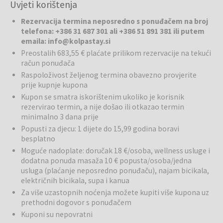
Uvjeti korištenja
Možete uživati ​​i na velikoj natkrivenoj terasi, sa stolom i stolicama,
Magnolia House
udoban je i moderan smještaj koji nudi ugodan
roštiljem i prostorom za druženje te masažnom kadom za 5 osoba
Rezervacija termina neposredno s ponuđačem na broj
boravak u mirnom okruženju, okružen prirodom. Namijenjen je
(uz nadoplatu). Sve kuće imaju pogled na rijeku Kupu.
telefona: +386 31 687 301 ali +386 51 891 381 ili putem
gostima koji žele opuštanje, privatnost i udobnost, a ujedno
emaila: info@kolpastay.si
predstavlja i izvrsno polazište za istraživanje okolice. Smještajne
Preostalih 683,55 € plaćate prilikom rezervacije na tekući
jedinice ugodno su uređene, s naglaskom na domaću atmosferu i
račun ponuđača
udobnost. Gostima je na raspolaganju sve potrebno za bezbrižan
Raspoloživost željenog termina obavezno provjerite
odmor, uključujući moderne sobe odnosno apartmane, besplatan
prije kupnje kupona
Wi-Fi te ugodne zajedničke prostorije. Magnolia House izvrstan je
Kupon se smatra iskorištenim ukoliko je korisnik
izbor za sve koji žele jednostavan, ali udoban odmor u dodiru s
rezervirao termin, a nije došao ili otkazao termin
prirodom, gdje su u prvom planu mir i opuštanje.
minimalno 3 dana prije
Popusti za djecu: 1 dijete do 15,99 godina boravi
Zeleni brežuljci i priroda
: Apartmani se nalaze na mirnoj i zelenoj
besplatno
lokaciji u Podčetrtku, okruženi slikovitim brežuljcima, šumama i
uređenim šetnicama. Okolica je idealna za bijeg od svakodnevne
Moguće nadoplate: doručak 18 €/osoba, wellness usluge i
dodatna ponuda masaža 10 € popusta/osoba/jedna
vreve, gdje se možete prepustiti miru, tišini i svježem zraku.
usluga (plaćanje neposredno ponuđaču), najam bicikala,
Lokacija nudi izvrstan spoj prirodnog okruženja i neposredne blizine
električnih bicikala, supa i kanua
svih ključnih turističkih točaka, što poziva na istraživanje ljepota
Obsotelja i Kozjanskog.
Za više uzastopnih noćenja možete kupiti više kupona uz
prethodni dogovor s ponuđačem
Aktivnosti u okolici:
Okolica Magnolia Housea nudi brojne
Kuponi su nepovratni