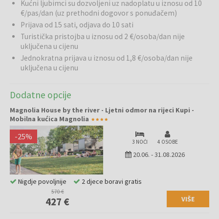
mogućnosti za opuštene šetnje u prirodi, biciklizam te otkrivanje
Kućni ljubimci su dozvoljeni uz nadoplatu u iznosu od 10
lokalnih znamenitosti. Lokacija je prikladna za parove, pojedince i
€/pas/dan (uz prethodni dogovor s ponuđačem)
manje obitelji koje žele mir i bijeg od gradske vreve.
Prijava od 15 sati, odjava do 10 sati
Turistička pristojba u iznosu od 2 €/osoba/dan nije
uključena u cijenu
Rijeka
Kolpa
smatra se jednom od najčišćih i najslikovitijih rijeka u
Jednokratna prijava u iznosu od 1,8 €/osoba/dan nije
Sloveniji, koja oduševljava svojom prirodnom ljepotom. Kolpa je
uključena u cijenu
poznata po svojoj toploj vodi, pješčanim i šljunčanim plažama te
prekrasnoj prirodi koja je okružuje. Ljeti nudi kupanje, veslanje
kajakom ili kanuom, ribolov te brojne uređene ulazne točke uz rijeku.
Dodatne opcije
Dolina Kolpe idealna je za sve koji žele aktivan, ali ujedno i opušten
Magnolia House by the river - Ljetni odmor na rijeci Kupi -
odmor u netaknutoj prirodi.
Mobilna kućica Magnolia
-
25
%
3 NOĆI
4 OSOBE
20.06.
-
31.08.2026
Nigdje povoljnije
2 djece boravi gratis
570 €
VIŠE
427 €