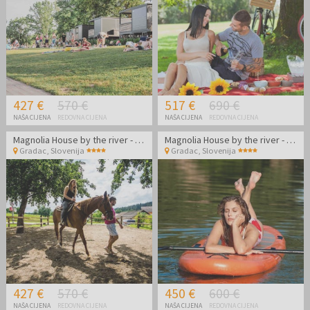
427 €
570 €
517 €
690 €
NAŠA CIJENA
REDOVNA CIJENA
NAŠA CIJENA
REDOVNA CIJENA
Magnolia House by the river - Ljetni odmor na rijeci Kupi - Mobilna kućica BB2
Magnolia House by the river - Ljetni odmor na rijeci Kupi - Mobilna kućica BB4
Gradac
,
Slovenija
Gradac
,
Slovenija
427 €
570 €
450 €
600 €
NAŠA CIJENA
REDOVNA CIJENA
NAŠA CIJENA
REDOVNA CIJENA