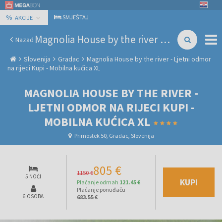
%
SMJEŠTAJ
AKCIJE
Magnolia House by the river - Ljetni odmor na rijeci Kupi - Mobilna kućica XL
Nazad
Slovenija
Gradac
Magnolia House by the river - Ljetni odmor
na rijeci Kupi - Mobilna kućica XL
MAGNOLIA HOUSE BY THE RIVER -
LJETNI ODMOR NA RIJECI KUPI -
MOBILNA KUĆICA XL
Primostek 50, Gradac, Slovenija
805 €
1150 €
5 NOĆI
KUPI
Plaćanje odmah
121.45 €
Plaćanje ponuđaču
6 OSOBA
683.55 €