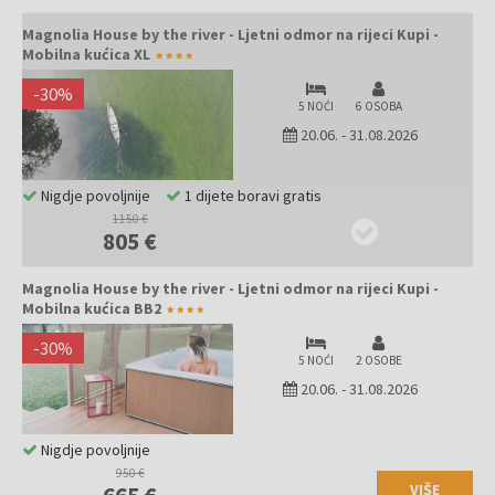
Magnolia House by the river - Ljetni odmor na rijeci Kupi -
Mobilna kućica XL
-
30
%
5 NOĆI
6 OSOBA
20.06.
-
31.08.2026
Nigdje povoljnije
1 dijete boravi gratis
1150 €
805 €
Magnolia House by the river - Ljetni odmor na rijeci Kupi -
Mobilna kućica BB2
-
30
%
5 NOĆI
2 OSOBE
20.06.
-
31.08.2026
Nigdje povoljnije
950 €
VIŠE