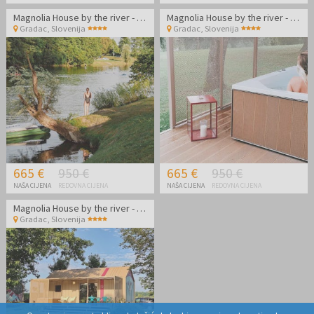
Magnolia House by the river - Ljetni odmor na rijeci Kupi - Mobilna kućica Magnolia
Magnolia House by the river - Ljetni odmor na rijeci Kupi - Mobilna kućica BB2
Gradac
,
Slovenija
Gradac
,
Slovenija
665 €
950 €
665 €
950 €
NAŠA CIJENA
REDOVNA CIJENA
NAŠA CIJENA
REDOVNA CIJENA
Magnolia House by the river - Ljetni odmor na rijeci Kupi - Mobilna kućica BB4
Gradac
,
Slovenija