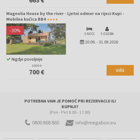
665 €
Magnolia House by the river - Ljetni odmor na rijeci Kupi -
Mobilna kućica BB4
-
30
%
5 NOĆI
5 OSOBA
20.06.
-
31.08.2026
Nigdje povoljnije
1000 €
VIŠE
700 €
POTREBNA VAM JE POMOĆ PRI REZERVACIJI ILI
KUPNJI?
(Pon - Pet 8.00 - 17.00)
0800 868 860
info@megabon.eu