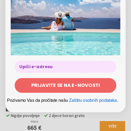
Magnolia House by the river - Ljetni odmor na rijeci Kupi -
Mobilna kućica BB4
-
25
%
3 NOĆI
5 OSOBA
20.06.
-
31.08.2026
Nigdje povoljnije
600 €
VIŠE
450 €
Magnolia House by the river - Ljetni odmor na rijeci Kupi -
Mobilna kućica Magnolia
PRIJAVITE SE NA E-NOVOSTI
-
30
%
5 NOĆI
4 OSOBE
20.06.
-
31.08.2026
Pozivamo Vas da pročitate našu
Zaštitu osobnih podataka.
Nigdje povoljnije
2 djece boravi gratis
950 €
VIŠE
665 €