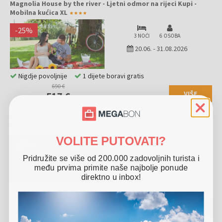
Magnolia House by the river - Ljetni odmor na rijeci Kupi -
Mobilna kućica XL
-
25
%
3 NOĆI
6 OSOBA
20.06.
-
31.08.2026
Nigdje povoljnije
1 dijete boravi gratis
690 €
VIŠE
517 €
Magnolia House by the river - Ljetni odmor na rijeci Kupi -
Mobilna kućica BB2
VOLITE PUTOVATI?
-
25
%
3 NOĆI
2 OSOBE
Pridružite se više od 200.000 zadovoljnih turista i
20.06.
-
31.08.2026
među prvima primite naše najbolje ponude
direktno u inbox!
Nigdje povoljnije
570 €
VIŠE
427 €