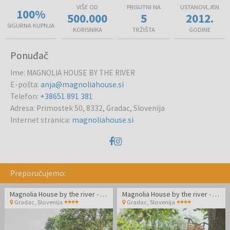
VIŠE OD
PRISUTNI NA
USTANOVLJEN
100%
500.000
5
2012.
SIGURNA KUPNJA
KORISNIKA
TRŽIŠTA
GODINE
Ponuđač
Ime
:
MAGNOLIA HOUSE BY THE RIVER
E-pošta
:
anja@magnoliahouse.si
Telefon
:
+38651 891 381
Adresa
:
Primostek 50, 8332, Gradac, Slovenija
Internet stranica
:
magnoliahouse.si
Preporučujemo:
Magnolia House by the river - Ljetni odmor na rijeci Kupi - Mobilna kućica Magnolia
Magnolia House by the river - Ljetni odmor na rijeci Kupi - Mobilna kućica XL
Gradac
,
Slovenija
Gradac
,
Slovenija