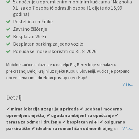
5x noćenje u opremljenim mobilnim kućicama "Magnolia
XL" za do 7 osoba (6 odraslih osoba i 1 dijete do 15,99
godina)
Posteljinu i ručnike
Završno čišćenje
Besplatan Wi-Fi
Besplatan parking za jedno vozilo
Ponuda se može iskoristiti do 31. 8. 2026.
Mobilne kućice nalaze se u naselju Big Berry koje se nalazi u
prekrasnoj Beloj Krajini uz rijeku Kupu u Sloveniji. Kućica je potpuno
opremljena i ima direktan pristup rijeci Kupi!
Više...
Mobilna kućica
Magnolia XL
(34 m2) može primiti maksimalno 6 + 1
Detalji
osoba. Kuća je klimatizirana i opremljena s dvije spavaće sobe
(spavaća soba s krevetom 200 x 200 cm i soba s krevetom 160 x 200
✔ mirna lokacija u zagrljaju prirode ✔ udoban i moderno
cm i krevetom na kat 80 x 200 cm), kupaonicom s tušem i wc, sa
opremljen smještaj ✔ ugodan ambijent za opuštanje ✔
sofom (mogućnost spavanja jedne osobe), središnjom prostorijom
terasa za odmor i druženje ✔ besplatan Wi-Fi ✔ osigurano
sa stolom, potpuno opremljenom kuhinjom s hladnjakom i
parkiralište ✔ idealno za romantičan odmor ili bijeg od
Više...
zamrzivačem, perilicom posuđa, mikrovalnom pećnicom i smart TV.
svakodnevne vreve