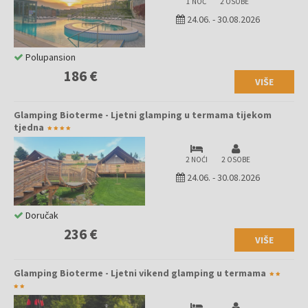
1 NOĆ
2 OSOBE
24.06.
-
30.08.2026
Polupansion
186 €
VIŠE
Glamping Bioterme - Ljetni glamping u termama tijekom
tjedna
2 NOĆI
2 OSOBE
24.06.
-
30.08.2026
Doručak
236 €
VIŠE
Glamping Bioterme - Ljetni vikend glamping u termama