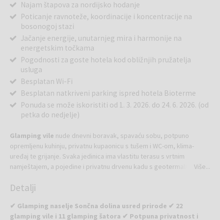
Najam štapova za nordijsko hodanje
Poticanje ravnoteže, koordinacije i koncentracije na
bosonogoj stazi
Jačanje energije, unutarnjeg mira i harmonije na
energetskim točkama
Pogodnosti za goste hotela kod obližnjih pružatelja
usluga
Besplatan Wi-Fi
Besplatan natkriveni parking ispred hotela Bioterme
Ponuda se može iskoristiti od 1. 3. 2026. do 24. 6. 2026. (od
petka do nedjelje)
Glamping vile
nude dnevni boravak, spavaću sobu, potpuno
opremljenu kuhinju, privatnu kupaonicu s tušem i WC-om, klima-
uređaj te grijanje. Svaka jedinica ima vlastitu terasu s vrtnim
namještajem, a pojedine i privatnu drvenu kadu s geotermalnom
Više...
vodom koja dodatno obogaćuje doživljaj odmora. Glamping šatori
Detalji
primaju od 2 do 6 osoba i uključuju boravišni prostor, kuhinjsku nišu
sa štednjakom i hladnjakom, spavaći dio, kupaonicu te terasu, čime
✔ Glamping naselje Sončna dolina usred prirode ✔ 22
osiguravaju visoku razinu udobnosti i u prirodnom okruženju.
glamping vile i 11 glamping šatora ✔ Potpuna privatnost i