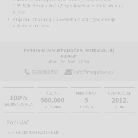
1,25 €/dijete od 7 do 17,99 godina/dan nije uključena u
neposrednim kontaktom s prirodom i termalnim opuštanjem u
cijenu
jedinstvenom ambijentu.
Prijava u iznosu od 2,5 €/osoba iznad 4 godine nije
uključena u cijenu
POTREBNA VAM JE POMOĆ PRI REZERVACIJI ILI
KUPNJI?
(Pon - Pet 8.00 - 17.00)
0800 868 860
info@megabon.eu
VIŠE OD
PRISUTNI NA
USTANOVLJEN
100%
500.000
5
2012.
SIGURNA KUPNJA
KORISNIKA
TRŽIŠTA
GODINE
Ponuđač
Ime
:
GLAMPING BIOTERME