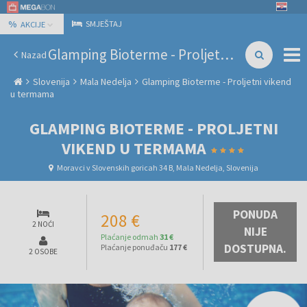
%
SMJEŠTAJ
AKCIJE
Glamping Bioterme - Proljetni vikend u termama
Nazad
Slovenija
Mala Nedelja
Glamping Bioterme - Proljetni vikend
u termama
GLAMPING BIOTERME - PROLJETNI
VIKEND U TERMAMA
Moravci v Slovenskih goricah 34 B, Mala Nedelja, Slovenija
PONUDA
208 €
2 NOĆI
NIJE
Plaćanje odmah
31 €
DOSTUPNA.
Plaćanje ponuđaču
177 €
2 OSOBE