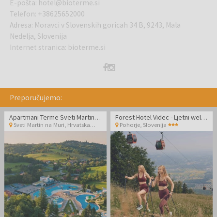
E-pošta
:
hotel@bioterme.si
Telefon
:
+38625652000
Adresa
:
Moravci v Slovenskih goricah 34 B, 9243, Mala
Nedelja, Slovenija
Internet stranica
:
bioterme.si
Preporučujemo:
Apartmani Terme Sveti Martin - Zabavan ljetni obiteljski wellness odmor
Forest Hotel Videc - Ljetni wellness odmor na Pohorju tijekom tjedna
Sveti Martin na Muri
,
Hrvatska
Pohorje
,
Slovenija