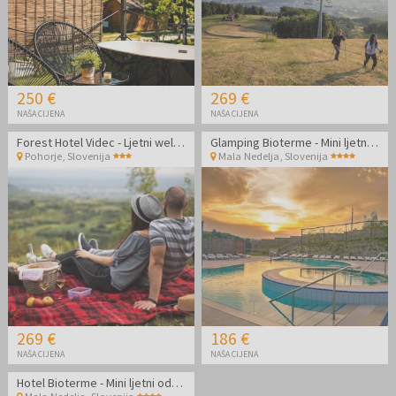
250 €
269 €
NAŠA CIJENA
NAŠA CIJENA
Forest Hotel Videc - Ljetni wellness vikend odmor na Pohorju
Glamping Bioterme - Mini ljetni glamping s polupansionom u termama
Pohorje
,
Slovenija
Mala Nedelja
,
Slovenija
269 €
186 €
NAŠA CIJENA
NAŠA CIJENA
Hotel Bioterme - Mini ljetni odmor u jedinstvenim termama