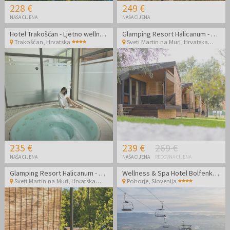
228 €
249 €
NAŠA CIJENA
NAŠA CIJENA
Hotel Trakošćan - Ljetno wellness opuštanje udvoje
Glamping Resort Halicanum - Toplice Sveti Martin - Vikend odmor udvoje
Trakošćan
,
Hrvatska
Sveti Martin na Muri
,
Hrvatska
235 €
239 €
269 €
NAŠA CIJENA
NAŠA CIJENA
REDOVNA CIJENA
Glamping Resort Halicanum - Toplice Sveti Martin - Odmor tijekom tjedna uz masažu
Wellness & Spa Hotel Bolfenk - Ljetni wellness odmor na Pohorju tijekom tjedna
Sveti Martin na Muri
,
Hrvatska
Pohorje
,
Slovenija