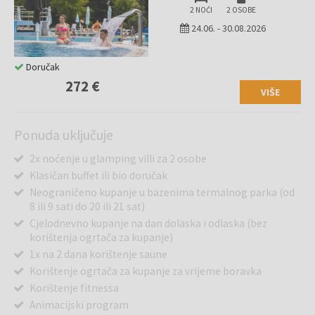
2 NOĆI
2 OSOBE
24.06.
-
30.08.2026
Doručak
272 €
VIŠE
Ponuda uključuje
2x noćenje u glamping villi za 2 osobe
Klasičan buffet ili bio doručak
Neograničeno kupanje u bazenima termalnog parka (od
8 ili 9 sati do 20 ili 21 sat)
Cjelodnevno kupanje na dan dolaska i odlaska (bez
korištenja ogrtača za kupanje)
1x na 2 dana korištenje saune
Korištenje ogrtača za kupanje za vrijeme boravka
Korištenje fitnessa
Animacijski program