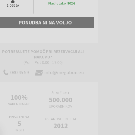
Plačilo takoj
802 €
1 OSEBA
PONUDBA NI NA VOLJO
POTREBUJETE POMOČ PRI REZERVACIJI ALI
NAKUPU?
(Pon - Pet 8.00 - 17.00)
080 45 59
info@megabon.eu
ŽE VEČ KOT
100%
500.000
VAREN NAKUP
UPORABNIKOV
PRISOTNI NA
USTANOVLJEN LETA
5
2012
TRGIH