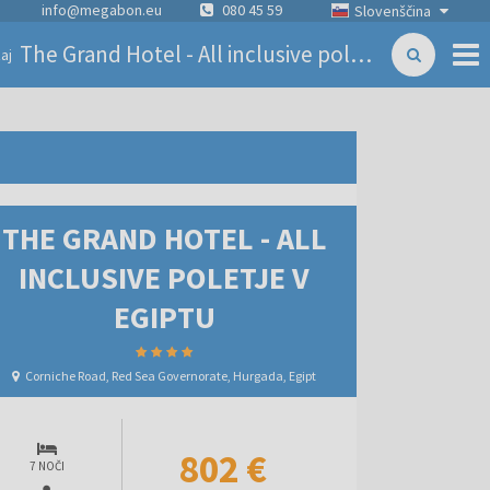
info@megabon.eu
080 45 59
Slovenščina
The Grand Hotel - All inclusive poletje v Egiptu
aj
THE GRAND HOTEL - ALL
INCLUSIVE POLETJE V
EGIPTU
Corniche Road, Red Sea Governorate, Hurgada, Egipt
802 €
7 NOČI