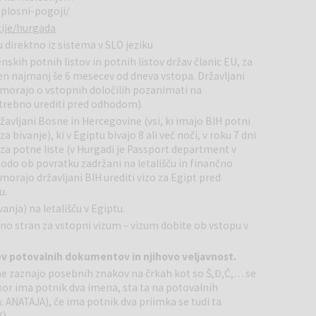
z lokalnimi ponudniki).
splosni-pogoji/
cije/hurgada
direktno iz sistema v SLO jeziku
ih potnih listov in potnih listov držav članic EU, za
aven najmanj še 6 mesecev od dneva vstopa. Državljani
e morajo o vstopnih določilih pozanimati na
trebno urediti pred odhodom).
žavljani Bosne in Hercegovine (vsi, ki imajo BIH potni
za bivanje), ki v Egiptu bivajo 8 ali več noči, v roku 7 dni
 za potne liste (v Hurgadi je Passport department v
odo ob povratku zadržani na letališču in finančno
 morajo državljani BIH urediti vizo za Egipt pred
u.
anja) na letališču v Egiptu.
no stran za vstopni vizum – vizum dobite ob vstopu v
ev potovalnih dokumentov in njihovo veljavnost.
ne zaznajo posebnih znakov na črkah kot so Š,Đ,Č,… se
ikor ima potnik dva imena, sta ta na potovalnih
 ANATAJA), če ima potnik dva priimka se tudi ta
).