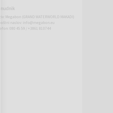
nudnik
ziv
:
Megabon (GRAND WATERWORLD MAKADI)
poštni naslov
:
info@megabon.eu
lefon
:
080 45 59
/
+3861 810744