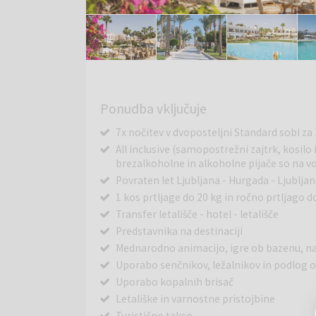
Ponudba vključuje
7x nočitev v dvoposteljni Standard sobi za
All inclusive (samopostrežni zajtrk, kosilo 
brezalkoholne in alkoholne pijače so na vol
Povraten let Ljubljana - Hurgada - Ljublja
1 kos prtljage do 20 kg in ročno prtljago d
Transfer letališče - hotel - letališče
Predstavnika na destinaciji
Mednarodno animacijo, igre ob bazenu, na
Uporabo senčnikov, ležalnikov in podlog o
Uporabo kopalnih brisač
Letališke in varnostne pristojbine
Turistično takso