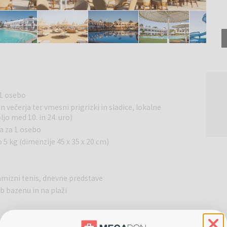
 1 osebo
in večerja ter vmesni prigrizki in sladice, lokalne
jo med 10. in 24. uro)
na za 1 osebo
o 5 kg (dimenzije 45 x 35 x 20 cm)
mizni tenis, dnevne predstave
b bazenu in na plaži