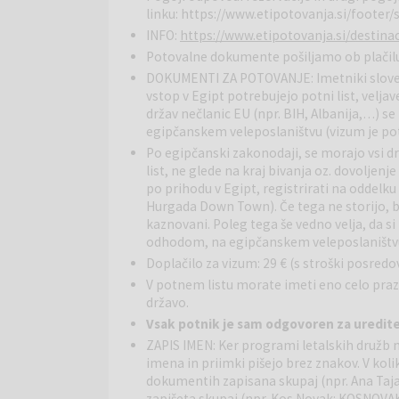
padalstvo, Aqua center, potapljanje in kiteboarding 
linku:
https://www.etipotovanja.si/footer/
INFO:
https://www.etipotovanja.si/destina
Potovalne dokumente pošiljamo ob plačilu 
DOKUMENTI ZA POTOVANJE: Imetniki slovensk
vstop v Egipt potrebujejo potni list, velj
držav nečlanic EU (npr. BIH, Albanija,…) s
egipčanskem veleposlaništvu (vizum je po
Po egipčanski zakonodaji, se morajo vsi dr
list, ne glede na kraj bivanja oz. dovoljenje 
po prihodu v Egipt, registrirati na oddelku
Hurgada Down Town). Če tega ne storijo, b
kaznovani. Poleg tega še vedno velja, da si
odhodom, na egipčanskem veleposlaništv
Doplačilo za vizum: 29 € (s stroški posredov
V potnem listu morate imeti eno celo praz
državo.
Vsak potnik je sam odgovoren za uredit
ZAPIS IMEN: Ker programi letalskih družb 
imena in priimki pišejo brez znakov. V kol
dokumentih zapisana skupaj (npr. Ana Taja:
zapišeta skupaj (npr. Kos Novak: KOSNOVAK