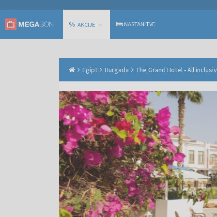
%
NASTANITVE
AKCIJE
Egipt
Hurgada
The Grand Hotel - All inclusi