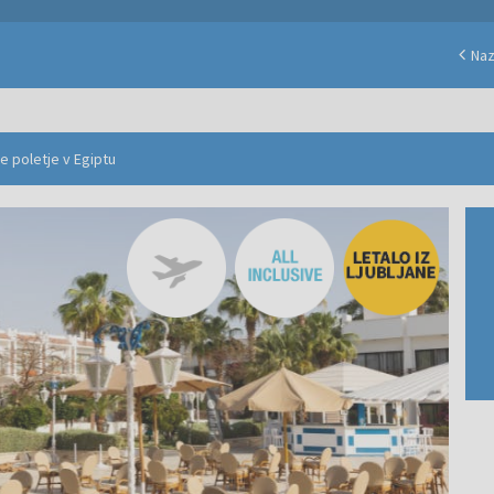
Naz
ve poletje v Egiptu