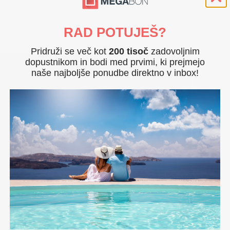
Po
RAD POTUJEŠ?
Na
E-
Pridruži se več kot
200 tisoč
zadovoljnim
Te
dopustnikom in bodi med prvimi, ki prejmejo
naše najboljše ponudbe direktno v inbox!