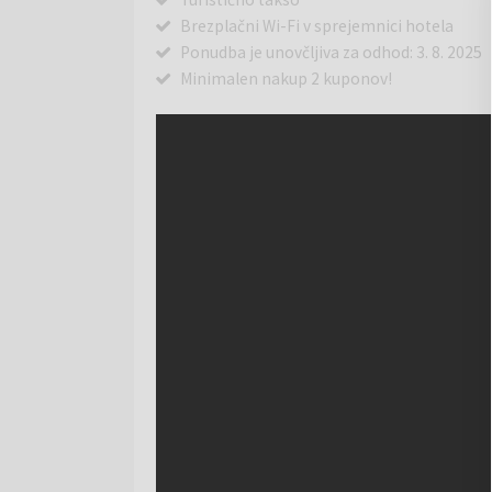
Brezplačni Wi-Fi v sprejemnici hotela
Ponudba je unovčljiva za odhod: 3. 8. 2025
Minimalen nakup 2 kuponov!