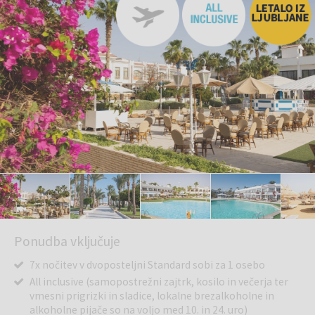
Ponudba vključuje
7x nočitev v dvoposteljni Standard sobi za 1 osebo
All inclusive (samopostrežni zajtrk, kosilo in večerja ter
vmesni prigrizki in sladice, lokalne brezalkoholne in
alkoholne pijače so na voljo med 10. in 24. uro)