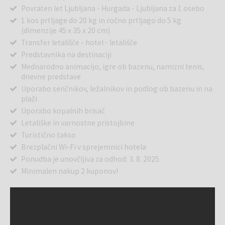
Povraten let Ljubljana - Hurgada - Ljubljana za 1 osebo
1 kos prtljage do 20 kg in ročno prtljago do 5 kg
(dimenzije 45 x 35 x 20 cm)
Transfer letališče - hotel - letališče
Predstavnika na destinaciji
Mednarodno animacijo, igre ob bazenu, namizni tenis,
dnevne predstave
Uporabo senčnikov, ležalnikov in podlog ob bazenu in na
plaži
Uporabo kopalnih brisač
Letališke in varnostne pristojbine
Turistično takso
Brezplačni Wi-Fi v sprejemnici hotela
Ponudba je unovčljiva za odhod: 3. 8. 2025
Minimalen nakup 2 kuponov!