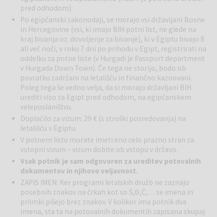
pred odhodom).
Po egipčanski zakonodaji, se morajo vsi državljani Bosne
in Hercegovine (vsi, ki imajo BIH potni list, ne glede na
kraj bivanja oz. dovoljenje za bivanje), ki v Egiptu bivajo 8
ali več noči, v roku 7 dni po prihodu v Egipt, registrirati na
oddelku za potne liste (v Hurgadi je Passport department
v Hurgada Down Town). Če tega ne storijo, bodo ob
povratku zadržani na letališču in finančno kaznovani.
Poleg tega še vedno velja, da si morajo državljani BIH
urediti vizo za Egipt pred odhodom, na egipčanskem
veleposlaništvu.
Doplačilo za vizum: 29 € (s stroški posredovanja) na
letališču v Egiptu.
V potnem listu morate imeti eno celo prazno stran za
vstopni vizum – vizum dobite ob vstopu v državo.
Vsak potnik je sam odgovoren za ureditev potovalnih
dokumentov in njihovo veljavnost.
ZAPIS IMEN: Ker programi letalskih družb ne zaznajo
posebnih znakov na črkah kot so Š,Đ,Č,… se imena in
priimki pišejo brez znakov. V kolikor ima potnik dva
imena, sta ta na potovalnih dokumentih zapisana skupaj