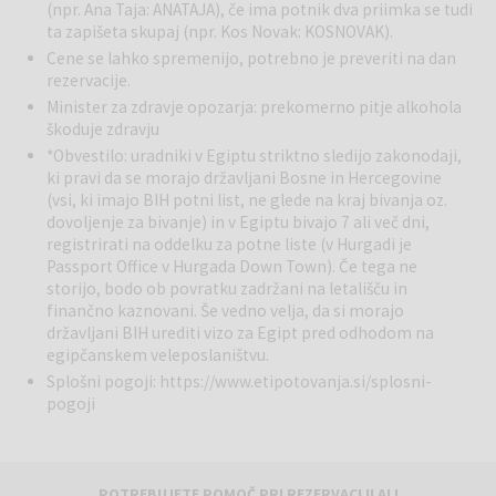
(npr. Ana Taja: ANATAJA), če ima potnik dva priimka se tudi
ta zapišeta skupaj (npr. Kos Novak: KOSNOVAK).
Cene se lahko spremenijo, potrebno je preveriti na dan
rezervacije.
Minister za zdravje opozarja: prekomerno pitje alkohola
škoduje zdravju
*Obvestilo: uradniki v Egiptu striktno sledijo zakonodaji,
ki pravi da se morajo državljani Bosne in Hercegovine
(vsi, ki imajo BIH potni list, ne glede na kraj bivanja oz.
dovoljenje za bivanje) in v Egiptu bivajo 7 ali več dni,
registrirati na oddelku za potne liste (v Hurgadi je
Passport Office v Hurgada Down Town). Če tega ne
storijo, bodo ob povratku zadržani na letališču in
finančno kaznovani. Še vedno velja, da si morajo
državljani BIH urediti vizo za Egipt pred odhodom na
egipčanskem veleposlaništvu.
Splošni pogoji:
https://www.etipotovanja.si/splosni-
pogoji
POTREBUJETE POMOČ PRI REZERVACIJI ALI