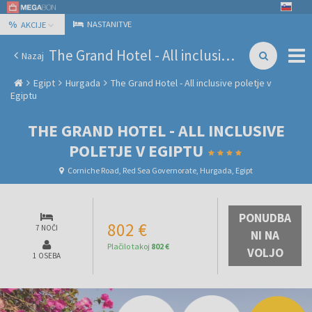
%
NASTANITVE
AKCIJE
The Grand Hotel - All inclusive poletje v Egiptu
Nazaj
Egipt
Hurgada
The Grand Hotel - All inclusive poletje v
Egiptu
THE GRAND HOTEL - ALL INCLUSIVE
POLETJE V EGIPTU
Corniche Road, Red Sea Governorate, Hurgada, Egipt
PONUDBA
802 €
7 NOČI
NI NA
Plačilo takoj
802 €
VOLJO
1 OSEBA