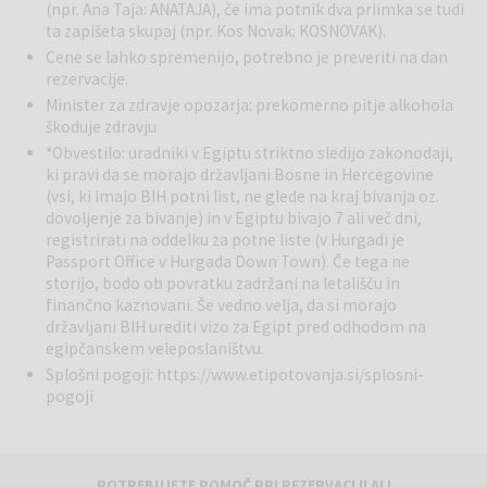
(npr. Ana Taja: ANATAJA), če ima potnik dva priimka se tudi
ta zapišeta skupaj (npr. Kos Novak: KOSNOVAK).
Cene se lahko spremenijo, potrebno je preveriti na dan
rezervacije.
Minister za zdravje opozarja: prekomerno pitje alkohola
škoduje zdravju
*Obvestilo: uradniki v Egiptu striktno sledijo zakonodaji,
ki pravi da se morajo državljani Bosne in Hercegovine
(vsi, ki imajo BIH potni list, ne glede na kraj bivanja oz.
dovoljenje za bivanje) in v Egiptu bivajo 7 ali več dni,
registrirati na oddelku za potne liste (v Hurgadi je
Passport Office v Hurgada Down Town). Če tega ne
storijo, bodo ob povratku zadržani na letališču in
finančno kaznovani. Še vedno velja, da si morajo
državljani BIH urediti vizo za Egipt pred odhodom na
egipčanskem veleposlaništvu.
Splošni pogoji:
https://www.etipotovanja.si/splosni-
pogoji
POTREBUJETE POMOČ PRI REZERVACIJI ALI