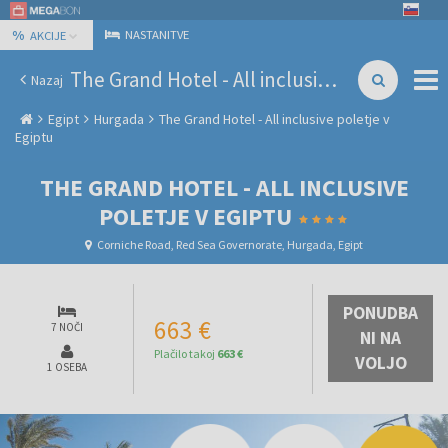
%
NASTANITVE
AKCIJE
The Grand Hotel - All inclusive poletje v Egiptu
Nazaj
Egipt
Hurgada
The Grand Hotel - All inclusive poletje v
Egiptu
THE GRAND HOTEL - ALL INCLUSIVE
POLETJE V EGIPTU
Corniche Road, Red Sea Governorate, Hurgada, Egipt
PONUDBA
663 €
7 NOČI
NI NA
Plačilo takoj
663 €
VOLJO
1 OSEBA