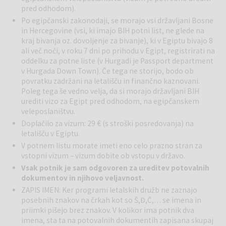
pred odhodom).
Po egipčanski zakonodaji, se morajo vsi državljani Bosne
in Hercegovine (vsi, ki imajo BIH potni list, ne glede na
kraj bivanja oz. dovoljenje za bivanje), ki v Egiptu bivajo 8
ali več noči, v roku 7 dni po prihodu v Egipt, registrirati na
oddelku za potne liste (v Hurgadi je Passport department
v Hurgada Down Town). Če tega ne storijo, bodo ob
povratku zadržani na letališču in finančno kaznovani.
Poleg tega še vedno velja, da si morajo državljani BIH
urediti vizo za Egipt pred odhodom, na egipčanskem
veleposlaništvu.
Doplačilo za vizum: 29 € (s stroški posredovanja) na
letališču v Egiptu.
V potnem listu morate imeti eno celo prazno stran za
vstopni vizum – vizum dobite ob vstopu v državo.
Vsak potnik je sam odgovoren za ureditev potovalnih
dokumentov in njihovo veljavnost.
ZAPIS IMEN: Ker programi letalskih družb ne zaznajo
posebnih znakov na črkah kot so Š,Đ,Č,… se imena in
priimki pišejo brez znakov. V kolikor ima potnik dva
imena, sta ta na potovalnih dokumentih zapisana skupaj