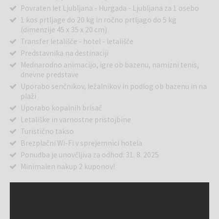
Povraten let Ljubljana - Hurgada - Ljubljana za 1 osebo
1 kos prtljage do 20 kg in ročno prtljago do 5 kg
(dimenzije 45 x 35 x 20 cm)
Transfer letališče - hotel - letališče
Predstavnika na destinaciji
Mednarodno animacijo, igre ob bazenu, namizni tenis,
dnevne predstave
Uporabo senčnikov, ležalnikov in podlog ob bazenu in na
plaži
Uporabo kopalnih brisač
Letališke in varnostne pristojbine
Turistično takso
Brezplačni Wi-Fi v sprejemnici hotela
Ponudba je unovčljiva za odhod: 31. 8. 2025
Minimalen nakup 2 kuponov!