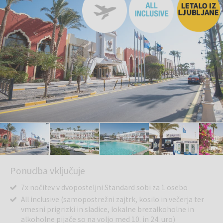
Ponudba vključuje
7x nočitev v dvoposteljni Standard sobi za 1 osebo
All inclusive (samopostrežni zajtrk, kosilo in večerja ter
vmesni prigrizki in sladice, lokalne brezalkoholne in
alkoholne pijače so na voljo med 10. in 24. uro)