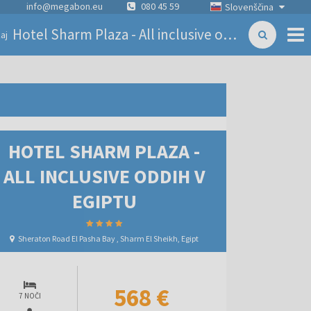
info@megabon.eu
080 45 59
Slovenščina
Hotel Sharm Plaza - All inclusive oddih v Egiptu
aj
HOTEL SHARM PLAZA -
ALL INCLUSIVE ODDIH V
EGIPTU
Sheraton Road El Pasha Bay , Sharm El Sheikh, Egipt
568 €
7 NOČI