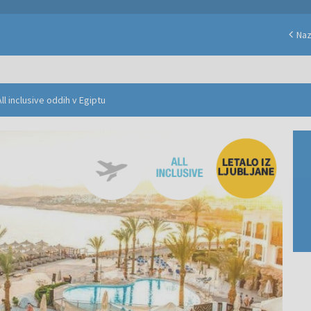
Naz
ll inclusive oddih v Egiptu