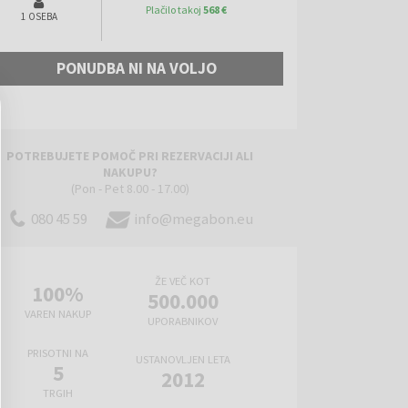
Plačilo takoj
568 €
1 OSEBA
PONUDBA NI NA VOLJO
POTREBUJETE POMOČ PRI REZERVACIJI ALI
NAKUPU?
(Pon - Pet 8.00 - 17.00)
080 45 59
info@megabon.eu
ŽE VEČ KOT
100%
500.000
VAREN NAKUP
UPORABNIKOV
PRISOTNI NA
USTANOVLJEN LETA
5
2012
TRGIH