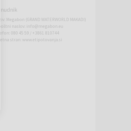
nudnik
ziv
:
Megabon (GRAND WATERWORLD MAKADI)
poštni naslov
:
info@megabon.eu
lefon
:
080 45 59
/
+3861 810744
letna stran
:
www.etipotovanja.si