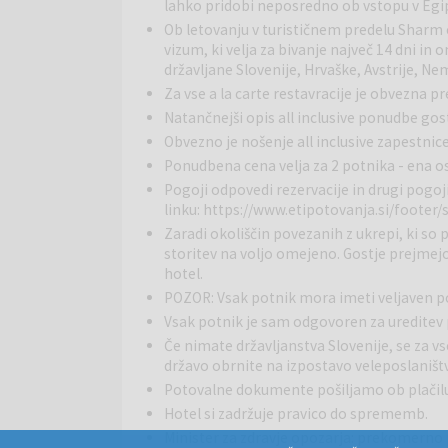
podloge in senčniki so ob bazenih in na plaži brezpl
lahko pridobi neposredno ob vstopu v Egipt
kopalnih brisač.
Ob letovanju v turističnem predelu Sharm 
vizum, ki velja za bivanje največ 14 dni in 
SOBE
:
Standard sobe so opremljene s kadjo ali prho
državljane Slovenije, Hrvaške, Avstrije, Ne
sefom, mini barom (z doplačilom), klimatsko napra
Za vse a la carte restavracije je obvezna 
balkonom s pogledom na vrt. Nastanitev: največ 2 od
Natančnejši opis all inclusive ponudbe gos
Obvezno je nošenje all inclusive zapestnic
ŠPORT IN ZABAVA
:
Tenis, squash, prostor za fitnes
Ponudbena cena velja za 2 potnika - ena o
center, internetna kavarna. Nekatere storitve proti p
Pogoji odpovedi rezervacije in drugi pogo
linku:
https://www.etipotovanja.si/footer/
Zaradi okoliščin povezanih z ukrepi, ki s
HRANA IN PIJAČA:
Izbor ob zajtrku: restavracija L
storitev na voljo omejeno. Gostje prejmej
postrežen v Vienna cafe in pozni zajtrk v restavraci
hotel.
restavracijah La Veranda in Terrace. Izbor menijev 
POZOR: Vsak potnik mora imeti veljaven po
v restavracijah La Veranda in Terrace. Ponudba orien
večerje v mehiški la carte restavraciji Fajitas in itali
Vsak potnik je sam odgovoren za ureditev
Če nimate državljanstva Slovenije, se za 
državo obrnite na izpostavo veleposlaništ
Potovalne dokumente pošiljamo ob plačilu
Hotel si zadržuje pravico do sprememb.
Minister za zdravje opozarja: prekomerno p