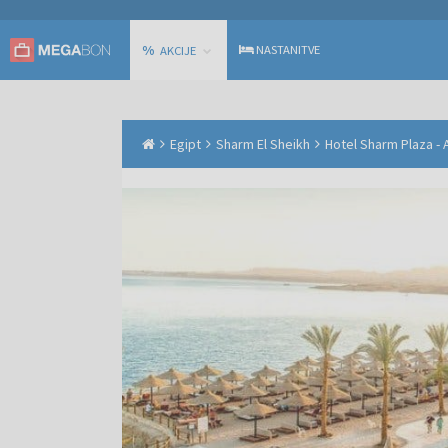
%
NASTANITVE
AKCIJE
Egipt
Sharm El Sheikh
Hotel Sharm Plaza - A