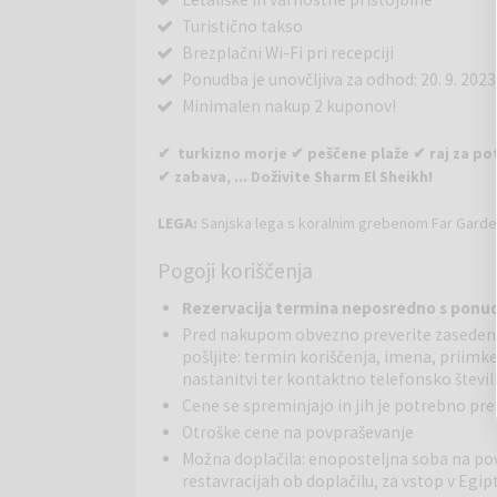
Turistično takso
Brezplačni Wi-Fi pri recepciji
Ponudba je unovčljiva za odhod: 20. 9. 2023
Minimalen nakup 2 kuponov!
✔ turkizno morje ✔ peščene plaže ✔ raj za pot
✔ zabava, ... Doživite Sharm El Sheikh!
LEGA
:
Sanjska lega s koralnim grebenom Far Garden
za potapljanje in odkrivanje čudovitega podvodneg
Pogoji koriščenja
nakupovanje in zabavo je približno 6 kilometrov. U
kompleks s skupno plažo, do katere vodi stopničas
Rezervacija termina neposredno s ponu
po plavajočem pomolu in ga priporočajo samo izku
Pred nakupom obvezno preverite zaseden
transferja od letališča približno 30 minut.
pošljite: termin koriščenja, imena, priimk
nastanitvi ter kontaktno telefonsko števil
OBJEKT
:
Enostaven hotel, ki razpolaga s 399 sobam
Cene se spreminjajo in jih je potrebno prev
zgradbi je sprejemnica z recepcijo v orientalskem sl
Otroške cene na povpraševanje
(delno z doplačilom), bari, diskoteka, majhna nakup
View. V sprejemnici brezplačen dostop do brezžičn
Možna doplačila: enoposteljna soba na povp
koriščenja v celotnem kompleksu. V čudovitem park
restavracijah ob doplačilu, za vstop v Egipt