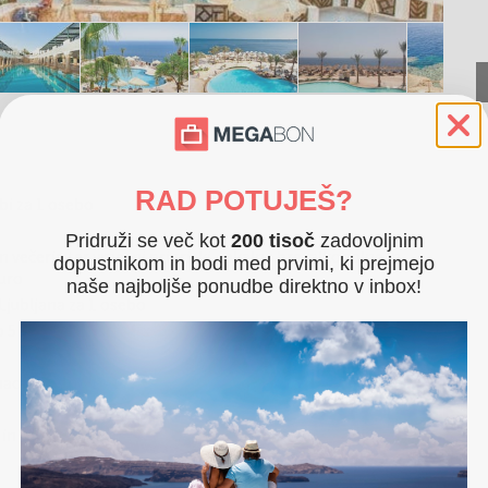
RAD POTUJEŠ?
obi za 1 osebo
Pridruži se več kot
200 tisoč
zadovoljnim
 in večerja ter vmesni prigrizki, lokalne brezalkoholne in
dopustnikom in bodi med prvimi, ki prejmejo
 uro
naše najboljše ponudbe direktno v inbox!
 Ljubljana za 1 osebo
o 5 kg (dimenzije 45 x 35 x 20 cm)
aciji
in podlog ob bazenu in na plaži