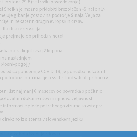
ačni. Ob prijavi prejmete kartico za brezplačno koriščenje
 in stane 29 € (s stroški posredovanja)
el Sheikh je možno pridobiti brezplačen »Sinai only«
omejuje gibanje gostov na področje Sinaja. Velja za
, WC-jem, sušilcem za lase, kabelsko televizijo, telefonom,
mčije in nekaterih drugih evropskih držav.
vo (sezonsko pogojena) ter balkonom ali teraso oz. francoskim
predhodna rezervacija
rasla in 1 otrok.
tje prejmejo ob prihodu v hotel
e
, spa, namizni tenis, biljard in animacijski program, vodni
seba mora kupiti vsaj 2 kupona
lačilu in z lokalnimi ponudniki.
ji na naslednjem
splosni-pogoji/
o posledica pandemije COVID-19, je ponudba nekaterih
a Veranda nudi bogat samopostrežen zajtrk. Zgodnji zajtrk je
o podrobne informacije o vseh storitvah ob prihodu v
ji Via Veneto. Ponudba kosil: samopostrežni bife v
v restavraciji C-View. Večerja: tematska samopostrežna večerja
tni list najmanj 6 mesecev od povratka s počitnic
talskih in libanonskih jedi v restavraciji Al Hawara. Strežene
janski a la carte restavraciji Via Veneto (z rezervacijo).
 potovalnih dokumentov in njihovo veljavnost.
vse informacije glede potrebnega vizuma za vstop v
va
 direktno iz sistema v slovenskem jeziku
itje alkohola škoduje zdravju