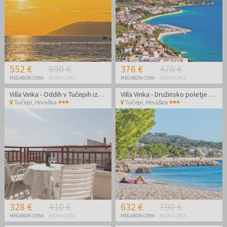
552 €
690 €
376 €
470 €
MEGABON CENA
REDNA CENA
MEGABON CENA
REDNA CENA
Villa Vinka - Oddih v Tučepih izven glavne sezone
Villa Vinka - Družinsko poletje v Tučepih
Tučepi
,
Hrvaška
Tučepi
,
Hrvaška
328 €
410 €
632 €
790 €
MEGABON CENA
REDNA CENA
MEGABON CENA
REDNA CENA