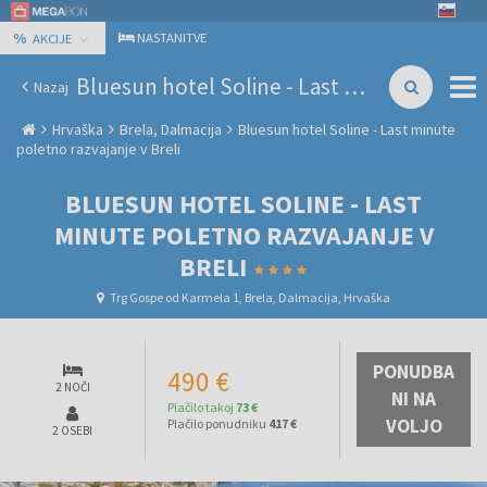
%
NASTANITVE
AKCIJE
Bluesun hotel Soline - Last minute poletno razvajanje v Breli
Nazaj
Hrvaška
Brela, Dalmacija
Bluesun hotel Soline - Last minute
poletno razvajanje v Breli
BLUESUN HOTEL SOLINE - LAST
MINUTE POLETNO RAZVAJANJE V
BRELI
Trg Gospe od Karmela 1, Brela, Dalmacija, Hrvaška
PONUDBA
490 €
2 NOČI
NI NA
Plačilo takoj
73 €
VOLJO
Plačilo ponudniku
417 €
2 OSEBI