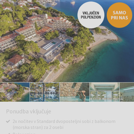
Ponudba vključuje
2x nočitev v Standard dvoposteljni sobi z balkonom
(morska stran) za 2 osebi