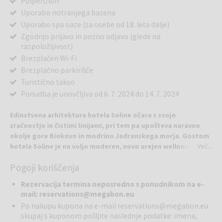
Polpenzion
Uporabo notranjega bazena
Uporabo spa oaze (za osebe od 18. leta dalje)
Zgodnjo prijavo in pozno odjavo (glede na
razpoložljivost)
Brezplačen Wi-Fi
Brezplačno parkirišče
Turistično takso
Ponudba je unovčljiva od 6. 7. 2024 do 14. 7. 2024
Edinstvena arhitektura hotela Soline očara s svojo
zračnostjo in čistimi linijami, pri tem pa upošteva naravno
okolje gore Biokovo in modrino Jadranskega morja. Gostom
hotela Soline je na voljo moderen, novo urejen wellness
Več...
center, ki se razprostira na 1500 m2 notranjega in zunanjega
Pogoji koriščenja
prostora. Hotel Soline je od plaže in morja oddaljen samo
deset metrov, prilagojen pa je tudi družinam.
Rezervacija termina neposredno s ponudnikom na e-
mail: reservations@megabon.eu
V hotelskem interierju prevladujejo steklo, kamen in zelene
Po nakupu kupona na e-mail
reservations@megabon.eu
rastline. Vendar pa je tisto, zaradi česar je ta hotel zares dober
skupaj s kuponom pošljite naslednje podatke: imena,
hotel, prijaznost in strokovnost hotelskega osebja, temu pa tako