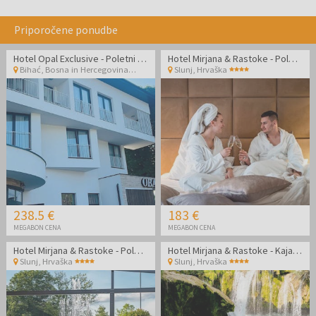
Priporočene ponudbe
Hotel Opal Exclusive - Poletni oddih v Bihaću
Hotel Mirjana & Rastoke - Poletni oddih v bližini Plitvic
Bihać
,
Bosna in Hercegovina
Slunj
,
Hrvaška
238.5 €
183 €
MEGABON CENA
MEGABON CENA
Hotel Mirjana & Rastoke - Poletni oddih v bližini Plitvic
Hotel Mirjana & Rastoke - Kajakaštvo po čudoviti reki Mrežnici
Slunj
,
Hrvaška
Slunj
,
Hrvaška