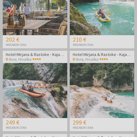
202 €
210 €
MEGABON CENA
MEGABON CENA
Hotel Mirjana & Rastoke - Kajakaštvo po čudoviti reki Mrežnici
Hotel Mirjana & Rastoke - Kajakaštvo po čudoviti reki Mrežnici
Slunj
,
Hrvaška
Slunj
,
Hrvaška
249 €
299 €
MEGABON CENA
MEGABON CENA