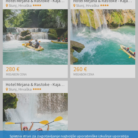
Hotel Mirjana & Rastoke - Kajakaštvo po čudoviti reki Mrežnici
Hotel Mirjana & Rastoke - Kajakaštvo po čudoviti reki Mrežnici
Slunj
,
Hrvaška
Slunj
,
Hrvaška
280 €
260 €
MEGABON CENA
MEGABON CENA
Hotel Mirjana & Rastoke - Kajakaštvo po čudoviti reki Mrežnici
Slunj
,
Hrvaška
Spletna stran za zagotavljanje najboljše uporabniške izkušnje uporablja