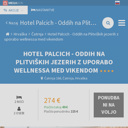
%
NASTANITVE
AKCIJE
Hotel Palcich - Oddih na Plitviških jezerih z uporabo wellnessa med vikendom
Nazaj
Hrvaška
Čatrnja
Hotel Palcich - Oddih na Plitviških jezerih z
uporabo wellnessa med vikendom
HOTEL PALCICH - ODDIH NA
PLITVIŠKIH JEZERIH Z UPORABO
WELLNESSA MED VIKENDOM
Čatrnja 166, Čatrnja, Hrvaška
PONUDBA
274 €
2 NOČI
NI NA
Plačilo takoj
49 €
VOLJO
Plačilo ponudniku
225 €
2 OSEBI