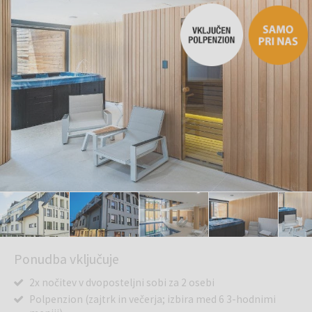
Ponudba vključuje
2x nočitev v dvoposteljni sobi za 2 osebi
Polpenzion (zajtrk in večerja; izbira med 6 3-hodnimi