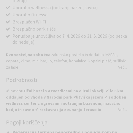
meniji)
Uporabo wellnessa (notranji bazen, savna)
Uporabo fitnessa
Brezplačen Wi-Fi
Brezplačno parkirišče
Ponudba je unovčljiva od 7. 4. 2026 do 31. 5. 2026 (od petka
do nedelje)
Dvoposteljna soba
ima zakonsko posteljo in dodatno ležišče,
copate, klimo, mini bar, TV, telefon, kopalnico, kopalni plašč, sušilnik
za lase.
Več...
Podrobnosti
✔ nov butični hotel s 4 zvezdicami na elitni lokaciji ✔ le 6 km
oddaljen od vhoda v Narodni park Plitviška jezera ✔ sodoben
wellness center z ogrevanim notranjim bazenom, masažno
kadjo in savno ✔ restavracija z zunanjo teraso in
Več...
panoramskim razgledom na nedotaknjeno naravo ✔
Pogoji koriščenja
ekskluzivna vinoteka in lobby bar za večerno sprostitev ✔
popolnoma opremljen fitnes center ✔ idealno izhodišče za
Rezervacija termina neposredno s ponudnikom po