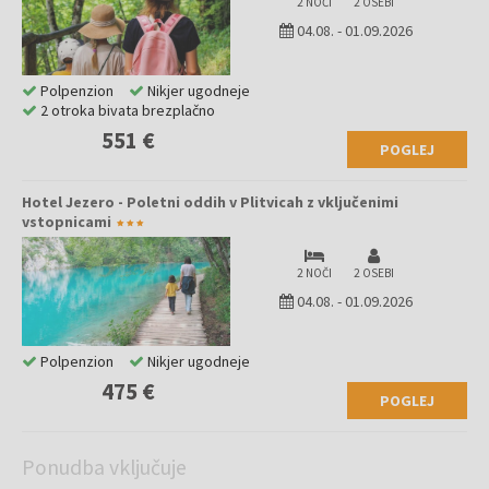
2 NOČI
2 OSEBI
04.08.
-
01.09.2026
Polpenzion
Nikjer ugodneje
2 otroka bivata brezplačno
551 €
POGLEJ
Hotel Jezero - Poletni oddih v Plitvicah z vključenimi
vstopnicami
2 NOČI
2 OSEBI
04.08.
-
01.09.2026
Polpenzion
Nikjer ugodneje
475 €
POGLEJ
Ponudba vključuje