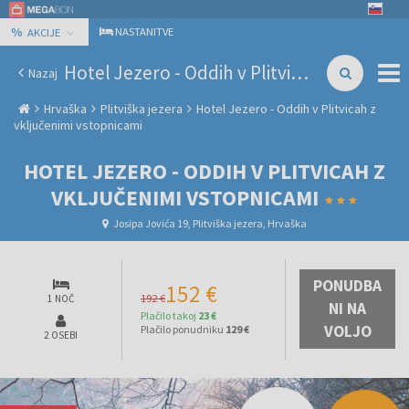
%
NASTANITVE
AKCIJE
Hotel Jezero - Oddih v Plitvicah z vključenimi vstopnicami
Nazaj
Hrvaška
Plitviška jezera
Hotel Jezero - Oddih v Plitvicah z
vključenimi vstopnicami
HOTEL JEZERO - ODDIH V PLITVICAH Z
VKLJUČENIMI VSTOPNICAMI
Josipa Jovića 19, Plitviška jezera, Hrvaška
PONUDBA
152 €
192 €
1 NOČ
NI NA
Plačilo takoj
23 €
VOLJO
Plačilo ponudniku
129 €
2 OSEBI