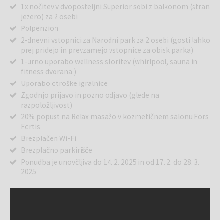
1x nočitev v dvoposteljni Superior sobi z balkonom (stran
jezero) za 2 osebi
Polpenzion
2-dnevni vstopnici za Narodni park za 2 osebi (gosti lahko
prej pridejo in prevzamejo vstopnice za obisk parka)
1-urno uporabo wellness storitev (whirlpool, sauna in
fitness dvorana )
Uporabo otroške igralnice
Zgodnjo prijavo in pozno odjavo (glede na
razpoložljivost)
20% popust na Relax masažo v kozmetičnem salonu Fors
Fortis
Brezplačen Wi-Fi
Brezplačno parkirišče
Ponudba je unovčljiva do 14. 2. 2025 in od 17. 2. do 28. 3.
2025