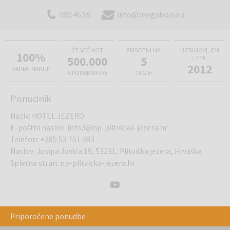
080 45 59
info@megabon.eu
ŽE VEČ KOT
PRISOTNI NA
USTANOVLJEN
100%
500.000
5
LETA
2012
VAREN NAKUP
UPORABNIKOV
TRGIH
Ponudnik
Naziv
:
HOTEL JEZERO
E-poštni naslov
:
info3@np-plitvicka-jezera.hr
Telefon
:
+385 53 751 383
Naslov
:
Josipa Jovića 19, 53231, Plitviška jezera, Hrvaška
Spletna stran
:
np-plitvicka-jezera.hr
Priporočene ponudbe