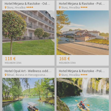
Hotel Mirjana & Rastoke - Oddih v bližini Plitvic
Hotel Mirjana & Rastoke - Poletni oddih v bližini Plitvic
Slunj
,
Hrvaška
Slunj
,
Hrvaška
118 €
168 €
MEGABON CENA
MEGABON CENA
Hotel Opal Art - Wellness oddih v NP Una
Hotel Mirjana & Rastoke - Poletni oddih v bližini Plitvic
Bihać
,
Bosna in Hercegovina
Slunj
,
Hrvaška