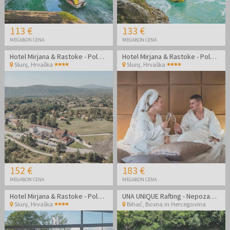
113 €
133 €
MEGABON CENA
MEGABON CENA
Hotel Mirjana & Rastoke - Poletni oddih v bližini Plitvic
Hotel Mirjana & Rastoke - Poletni oddih v bližini Plitvic
Slunj
,
Hrvaška
Slunj
,
Hrvaška
152 €
183 €
MEGABON CENA
MEGABON CENA
Hotel Mirjana & Rastoke - Poletni oddih v bližini Plitvic
UNA UNIQUE Rafting - Nepozaben oddih na reki Uni
Slunj
,
Hrvaška
Bihać
,
Bosna in Hercegovina