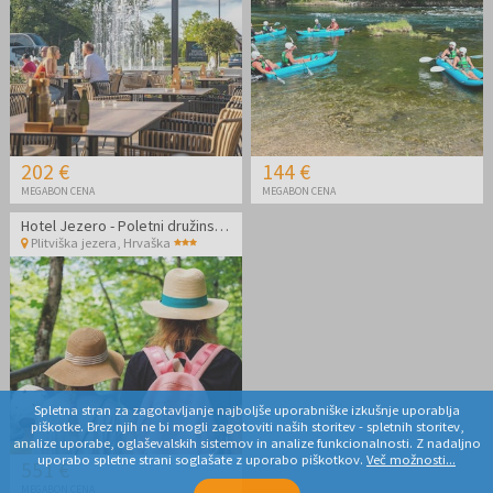
202 €
144 €
MEGABON CENA
MEGABON CENA
Hotel Jezero - Poletni družinski oddih v Plitvicah z vključenimi vstopnicami
Plitviška jezera
,
Hrvaška
Spletna stran za zagotavljanje najboljše uporabniške izkušnje uporablja
piškotke. Brez njih ne bi mogli zagotoviti naših storitev - spletnih storitev,
analize uporabe, oglaševalskih sistemov in analize funkcionalnosti. Z nadaljno
uporabo spletne strani soglašate z uporabo piškotkov.
Več možnosti...
551 €
MEGABON CENA