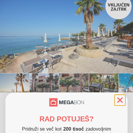
Ponudba vključuje
1x nočitev v Classic sobi z balkonom za 2 osebi
RAD POTUJEŠ?
Samopostrežni zajtrk
Uporabo savne
Pridruži se več kot
200 tisoč
zadovoljnim