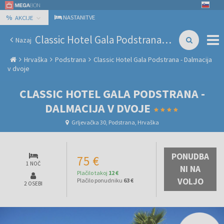
%
NASTANITVE
AKCIJE
Classic Hotel Gala Podstrana - Dalmacija v dvoje
Nazaj
Hrvaška
Podstrana
Classic Hotel Gala Podstrana - Dalmacija
v dvoje
CLASSIC HOTEL GALA PODSTRANA -
DALMACIJA V DVOJE
Grljevačka 30, Podstrana, Hrvaška
PONUDBA
75 €
1 NOČ
NI NA
Plačilo takoj
12 €
VOLJO
Plačilo ponudniku
63 €
2 OSEBI