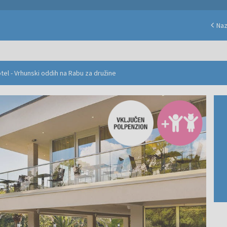
Naz
tel - Vrhunski oddih na Rabu za družine