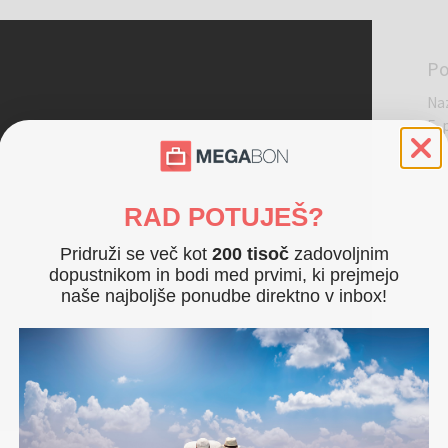
Po
Na
E-
Te
Na
Sp
RAD POTUJEŠ?
Pridruži se več kot
200 tisoč
zadovoljnim
dopustnikom in bodi med prvimi, ki prejmejo
naše najboljše ponudbe direktno v inbox!