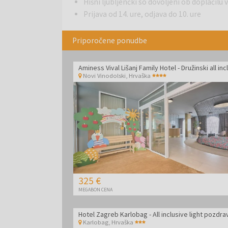
Hišni ljubljenčki so dovoljeni ob doplačilu v
Prijava od 14. ure, odjava do 10. ure
Priporočene ponudbe
Novi Vinodolski
,
Hrvaška
325 €
MEGABON CENA
Karlobag
,
Hrvaška