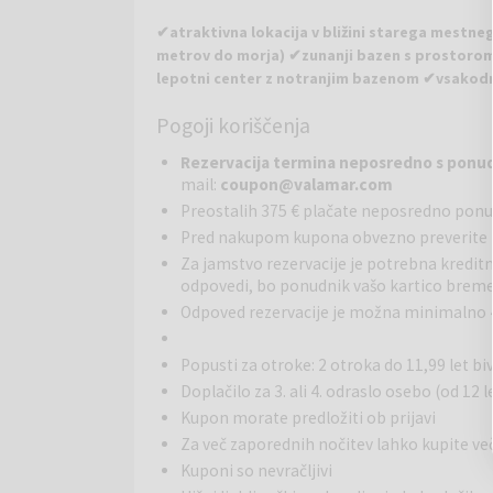
✔atraktivna lokacija v bližini starega mestneg
metrov do morja) ✔zunanji bazen s prostorom
lepotni center z notranjim bazenom ✔vsakodnev
kolesarje ✔bogat večerni zabavni program.
Pogoji koriščenja
Za kraljevsko sproščanje tik ob starem mestnem jed
Rezervacija termina neposredno s ponud
omogočil popoln oddih, dizajniran za odrasle. Prič
mail:
coupon@valamar.com
številne druge izboljšane vsebine – Valamar Collecti
Preostalih 375 € plačate neposredno pon
Pred nakupom kupona obvezno preverite 
Po bogatem zajtrku se sprostite na ležalniku pol
centra. Vsi aktivni se lahko podate na jutranji tek
Za jamstvo rezervacije je potrebna kredit
odpovedi, bo ponudnik vašo kartico bremen
po urejenih kolesarskih stezah. Na voljo je tudi prev
Odpoved rezervacije je možna minimalno 
Uživajte v zabavnem in aktivnem dopustu, zvečer pa o
ne zamudite pa niti živahnega nočnega življenja v s
Popusti za otroke: 2 otroka do 11,99 let b
Doplačilo za 3. ali 4. odraslo osebo (od 12 
Kupon morate predložiti ob prijavi
Room 2+2:
morska stran, 2 spalnici, 2 kopalnici s t
Za več zaporednih nočitev lahko kupite
Kuponi so nevračljivi