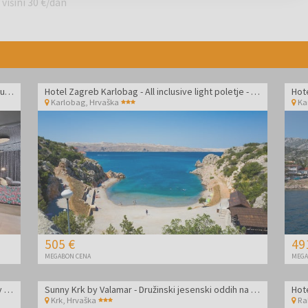
 višini 30 €/dan
Aminess Vival Lišanj Family Hotel - Družinski all inclusive light z animacijo
Hotel Zagreb Karlobag - All inclusive light poletje - Soba z balkonom
Karlobag
,
Hrvaška
Ka
505 €
49
MEGABON CENA
MEGA
Hotel Zagreb Karlobag - All inclusive light pozdrav poletju
Sunny Krk by Valamar - Družinski jesenski oddih na Krku
Hote
Krk
,
Hrvaška
Ra