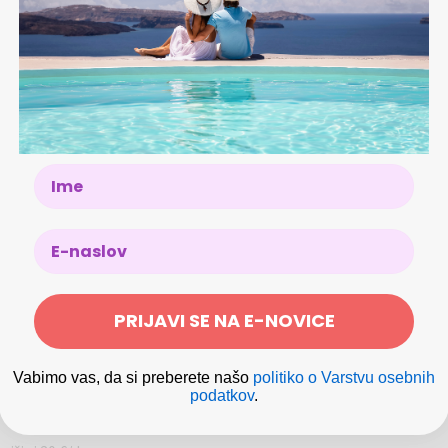
a jedra Raba (100 metrov) in prečudovitih plaž (400
 za sončenje in Pool & Lounge barom ✔wellness &
ni program Stay Fit, teniška igrišča, storitve za
Več...
ru Raba izberite Valamar Collection Imperial Hotel, ki vam bo
nikom po telefonu: +385 52 465 120
ali na e-
akujejo vas moderno opremljene sobe, premium restavracija in
Name
on Imperial Hotel je bil prenovljen leta 2018.
udniku
zasedenost želenega termina
eg zunanjega bazena ali v sredozemskem ambientu wellness
, romantičen sprehod po mestnem parku ali na vožnjo s kolesom
na kartica. V primeru neprihoda in brez predhodne
il za celoten znesek rezervacije.
oz z ladjo do romantičnih plaž v zalivih polotoka Frkanj.
48 ur pred prihodom
b srkanju gin tonika na hotelski terasi uživajte v živi glasbi,
PRIJAVI SE NA E-NOVICE
tarem delu Raba!
ivata brezplačno
let dalje) znaša 25 €/oseba/noč
Vabimo vas, da si preberete našo
politiko o Varstvu osebnih
ušem, klima, LCD Sat TV, mini bar, sef.
podatkov
.
 več kuponov ob predhodnem dogovoru s ponudnikom