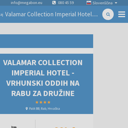
info@megabon.eu
080 45 59
Slovenščina
Valamar Collection Imperial Hotel - Vrhunski oddih na Rabu za družine
aj
VALAMAR COLLECTION
IMPERIAL HOTEL -
VRHUNSKI ODDIH NA
RABU ZA DRUŽINE
Palit BB, Rab, Hrvaška