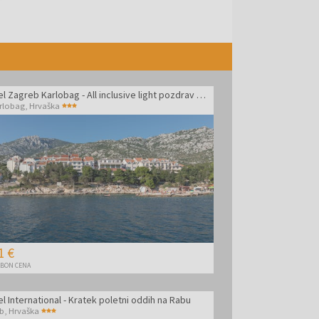
Hotel Zagreb Karlobag - All inclusive light pozdrav poletju - Soba z balkonom
rlobag
,
Hrvaška
1 €
BON CENA
l International - Kratek poletni oddih na Rabu
b
,
Hrvaška