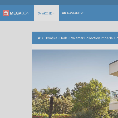
%
NASTANITVE
AKCIJE
Hrvaška
Rab
Valamar Collection Imperial Ho