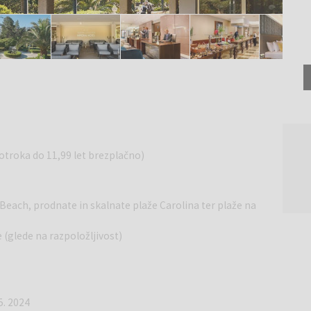
 otroka do 11,99 let brezplačno)
Beach, prodnate in skalnate plaže Carolina ter plaže na
 (glede na razpoložljivost)
5. 2024