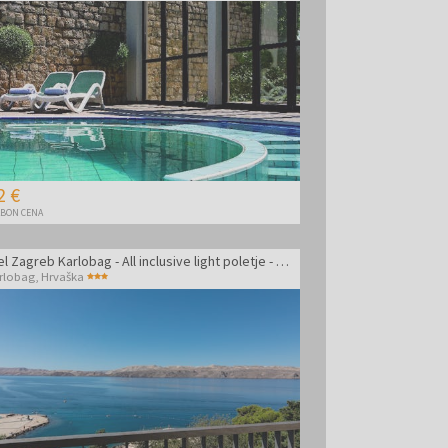
2 €
BON CENA
Hotel Zagreb Karlobag - All inclusive light poletje - Soba z balkonom
rlobag
,
Hrvaška