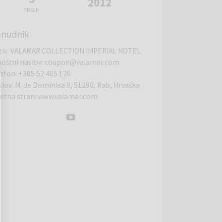
2012
TRGIH
nudnik
ziv
:
VALAMAR COLLECTION IMPERIAL HOTEL
poštni naslov
:
coupon@valamar.com
lefon
:
+385 52 465 120
slov
:
M. de Dominisa 9, 51280, Rab, Hrvaška
letna stran
:
www.valamar.com