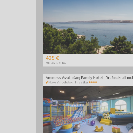
435 €
MEGABON CENA
Novi Vinodolski
,
Hrvaška