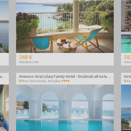
348 €
58
MEGABON CENA
MEGA
Aminess Vival Lišanj Family Hotel - Družinski all inclusive light z animacijo
Aminess Vival Lišanj Family Hotel - Družinski all inclusive light z animacijo
Novi Vinodolski
,
Hrvaška
Ka