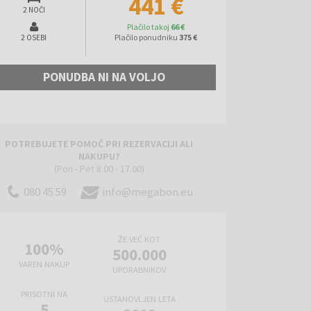
441 €
2 NOČI
Plačilo takoj
66 €
Plačilo ponudniku
375 €
2 OSEBI
PONUDBA NI NA VOLJO
POTREBUJETE POMOČ PRI REZERVACIJI ALI
NAKUPU?
(Pon - Pet 8.00 - 17.00)
080 45 59
info@megabon.eu
ŽE VEČ KOT
100%
500.000
VAREN NAKUP
UPORABNIKOV
PRISOTNI NA
USTANOVLJEN LETA
5