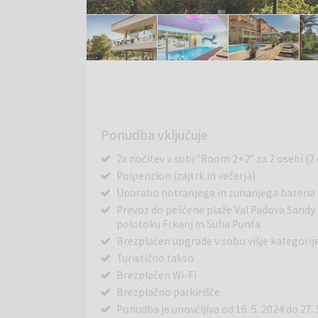
Ponudba vključuje
2x nočitev v sobi "Room 2+2" za 2 osebi (2
Polpenzion (zajtrk in večerja)
Uporabo notranjega in zunanjega bazena
Prevoz do peščene plaže Val Padova Sandy 
polotoku Frkanj in Suha Punta
Brezplačen upgrade v sobo višje kategorije
Turistično takso
Brezplačen Wi-Fi
Brezplačno parkirišče
Ponudba je unovčljiva od 16. 5. 2024 do 27. 