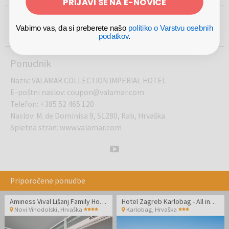
PRIJAVI SE NA E-NOVICE
ŽE VEČ KOT
PRISOTNI NA
USTANOVLJEN
100%
500.000
5
LETA
Vabimo vas, da si preberete našo
politiko o Varstvu osebnih
2012
VAREN NAKUP
podatkov
.
UPORABNIKOV
TRGIH
Ponudnik
Naziv
:
VALAMAR COLLECTION IMPERIAL HOTEL
E-poštni naslov
:
coupon@valamar.com
Telefon
:
+385 52 465 120
Naslov
:
M. de Dominisa 9, 51280, Rab, Hrvaška
Spletna stran
:
www.valamar.com
Priporočene ponudbe
Aminess Vival Lišanj Family Hotel - Družinski all inclusive light z animacijo
Hotel Zagreb Karlobag - All inclusive light poletje - Soba z balkonom
Novi Vinodolski
,
Hrvaška
Karlobag
,
Hrvaška