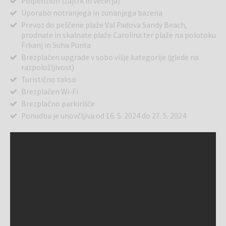
Polpenzion (zajtrk in večerja)
Uporabo notranjega in zunanjega bazena
Prevoz do peščene plaže Val Padova Sandy Beach,
prodnate in skalnate plaže Carolina ter plaže na polotoku
Frkanj in Suha Punta
Brezplačen upgrade v sobo višje kategorije (glede na
razpoložljivost)
Turistično takso
Brezplačen Wi-Fi
Brezplačno parkirišče
Ponudba je unovčljiva od 16. 5. 2024 do 27. 5. 2024