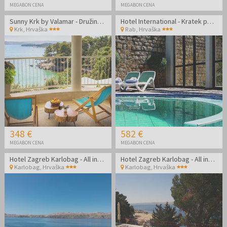
MEGABON CENA
MEGABON CENA
Sunny Krk by Valamar - Družinski jesenski oddih na Krku
Hotel International - Kratek poletni oddih na Rabu
Krk
,
Hrvaška
Rab
,
Hrvaška
348 €
582 €
MEGABON CENA
MEGABON CENA
Hotel Zagreb Karlobag - All inclusive light poletje - Soba z balkonom
Hotel Zagreb Karlobag - All inclusive light poletje
Karlobag
,
Hrvaška
Karlobag
,
Hrvaška