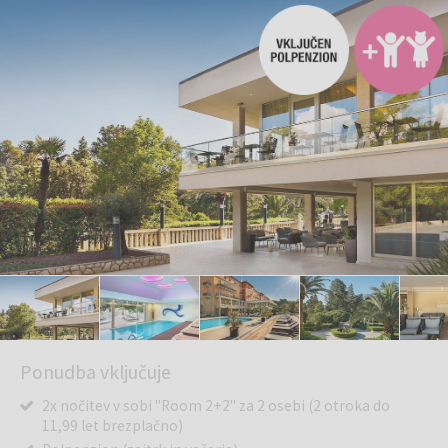
Ponudba vključuje
2x nočitev v sobi "Room 2+2" za 2 osebi (2 otroka do
11,99 let brezplačno)