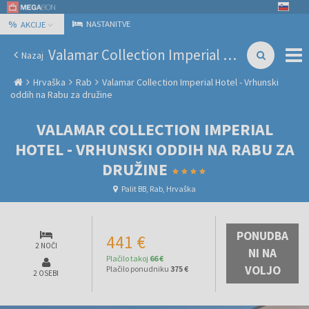
%
NASTANITVE
AKCIJE
Valamar Collection Imperial Hotel - Vrhunski oddih na Rabu za družine
Nazaj
Hrvaška
Rab
Valamar Collection Imperial Hotel - Vrhunski
oddih na Rabu za družine
VALAMAR COLLECTION IMPERIAL
HOTEL - VRHUNSKI ODDIH NA RABU ZA
DRUŽINE
Palit BB, Rab, Hrvaška
PONUDBA
441 €
2 NOČI
NI NA
Plačilo takoj
66 €
VOLJO
Plačilo ponudniku
375 €
2 OSEBI