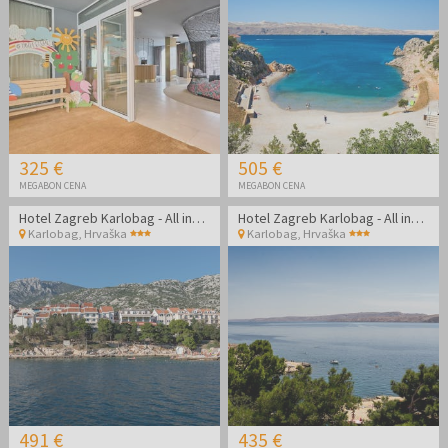
325 €
505 €
MEGABON CENA
MEGABON CENA
Hotel Zagreb Karlobag - All inclusive light pozdrav poletju - Soba z balkonom
Hotel Zagreb Karlobag - All inclusive light pozdrav poletju
Karlobag
,
Hrvaška
Karlobag
,
Hrvaška
491 €
435 €