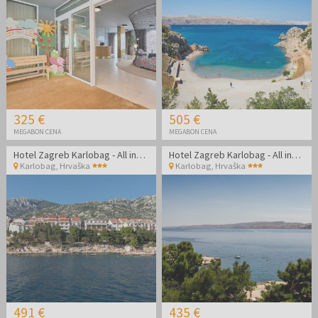
325 €
505 €
MEGABON CENA
MEGABON CENA
Hotel Zagreb Karlobag - All inclusive light pozdrav poletju - Soba z balkonom
Hotel Zagreb Karlobag - All inclusive light pozdrav poletju
Karlobag
,
Hrvaška
Karlobag
,
Hrvaška
491 €
435 €