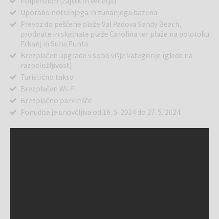
Polpenzion (zajtrk in večerja)
Uporabo notranjega in zunanjega bazena
Prevoz do peščene plaže Val Padova Sandy Beach,
prodnate in skalnate plaže Carolina ter plaže na polotoku
Frkanj in Suha Punta
Brezplačen upgrade v sobo višje kategorije (glede na
razpoložljivost)
Turistično takso
Brezplačen Wi-Fi
Brezplačno parkirišče
Ponudba je unovčljiva od 16. 5. 2024 do 27. 5. 2024