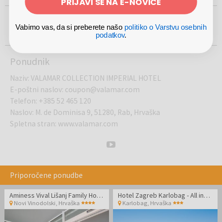
PRIJAVI SE NA E-NOVICE
ŽE VEČ KOT
PRISOTNI NA
USTANOVLJEN
100%
500.000
5
LETA
Vabimo vas, da si preberete našo
politiko o Varstvu osebnih
2012
VAREN NAKUP
podatkov
.
UPORABNIKOV
TRGIH
Ponudnik
Naziv
:
VALAMAR COLLECTION IMPERIAL HOTEL
E-poštni naslov
:
coupon@valamar.com
Telefon
:
+385 52 465 120
Naslov
:
M. de Dominisa 9, 51280, Rab, Hrvaška
Spletna stran
:
www.valamar.com
Priporočene ponudbe
Aminess Vival Lišanj Family Hotel - Družinski all inclusive light z animacijo
Hotel Zagreb Karlobag - All inclusive light poletje - Soba z balkonom
Novi Vinodolski
,
Hrvaška
Karlobag
,
Hrvaška