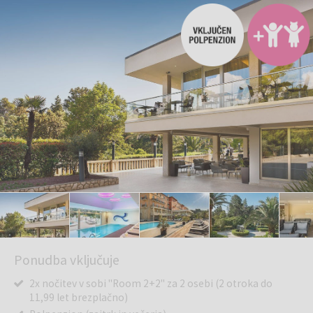
Ponudba vključuje
2x nočitev v sobi "Room 2+2" za 2 osebi (2 otroka do
11,99 let brezplačno)