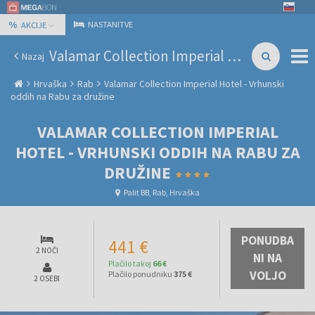
%
NASTANITVE
AKCIJE
Valamar Collection Imperial Hotel - Vrhunski oddih na Rabu za družine
Nazaj
Hrvaška
Rab
Valamar Collection Imperial Hotel - Vrhunski
oddih na Rabu za družine
VALAMAR COLLECTION IMPERIAL
HOTEL - VRHUNSKI ODDIH NA RABU ZA
DRUŽINE
Palit BB, Rab, Hrvaška
PONUDBA
441 €
2 NOČI
NI NA
Plačilo takoj
66 €
VOLJO
Plačilo ponudniku
375 €
2 OSEBI