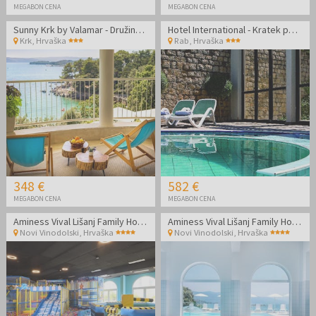
MEGABON CENA
MEGABON CENA
Sunny Krk by Valamar - Družinski jesenski oddih na Krku
Hotel International - Kratek poletni oddih na Rabu
Krk
,
Hrvaška
Rab
,
Hrvaška
348 €
582 €
MEGABON CENA
MEGABON CENA
Aminess Vival Lišanj Family Hotel - Družinski all inclusive light z animacijo
Aminess Vival Lišanj Family Hotel - Družinski all inclusive light z animacijo
Novi Vinodolski
,
Hrvaška
Novi Vinodolski
,
Hrvaška