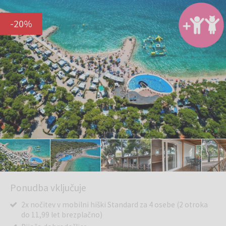
-
20
%
Ponudba vključuje
2x nočitev v mobilni hiški Standard za 4 osebe (2 otroka
do 11,99 let brezplačno)