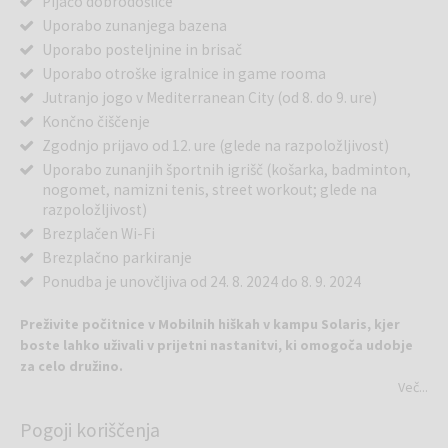
Pijačo dobrodošlice
Uporabo zunanjega bazena
Uporabo posteljnine in brisač
Uporabo otroške igralnice in game rooma
Jutranjo jogo v Mediterranean City (od 8. do 9. ure)
Končno čiščenje
Zgodnjo prijavo od 12. ure (glede na razpoložljivost)
Uporabo zunanjih športnih igrišč (košarka, badminton,
nogomet, namizni tenis, street workout; glede na
razpoložljivost)
Brezplačen Wi-Fi
Brezplačno parkiranje
Ponudba je unovčljiva od 24. 8. 2024 do 8. 9. 2024
Preživite počitnice v Mobilnih hiškah v kampu Solaris, kjer
boste lahko uživali v prijetni nastanitvi, ki omogoča udobje
za celo družino.
Več...
V sklopu hotelskega naselja Solaris Hotels Resort, obkrožen z
Pogoji koriščenja
borovim gozdom, se le 6 km od Šibenika nahaja kamp Solaris. Si