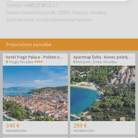
Telefon
:
+385 22 36 10 17
Naslov
:
Hoteli Solaris 86, 22000, Šibenik, Hrvaška
Spletna stran
:
amadriaparkcamping.com
Priporočene ponudbe
Hotel Trogir Palace - Poletni oddih v Dalmaciji
Apartmaji Šolta - Konec poletja na Šolti
Trogir
,
Hrvaška
Nečujam, Šolta
,
Hrvaška
340 €
299 €
MEGABON CENA
MEGABON CENA