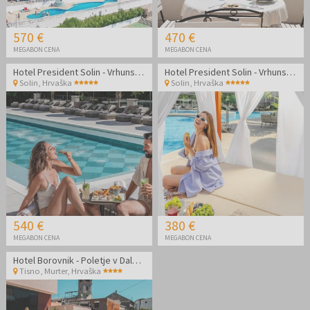
570 €
470 €
MEGABON CENA
MEGABON CENA
Hotel President Solin - Vrhunski poletni wellness oddih
Hotel President Solin - Vrhunski poletni wellness oddih
Solin
,
Hrvaška
Solin
,
Hrvaška
540 €
380 €
MEGABON CENA
MEGABON CENA
Hotel Borovnik - Poletje v Dalmaciji - Economy soba
Tisno, Murter
,
Hrvaška