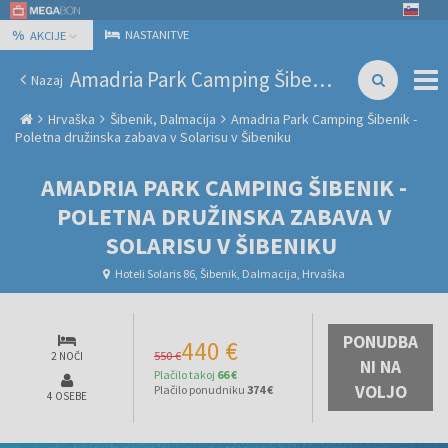
%
NASTANITVE
AKCIJE
Amadria Park Camping Šibenik - Poletna družinska zabava v Solarisu v Šibeniku
Nazaj
Hrvaška
Šibenik, Dalmacija
Amadria Park Camping Šibenik -
Poletna družinska zabava v Solarisu v Šibeniku
AMADRIA PARK CAMPING ŠIBENIK -
POLETNA DRUŽINSKA ZABAVA V
SOLARISU V ŠIBENIKU
Hoteli Solaris 86, Šibenik, Dalmacija, Hrvaška
PONUDBA
440 €
550 €
2 NOČI
NI NA
Plačilo takoj
66 €
VOLJO
Plačilo ponudniku
374 €
4 OSEBE