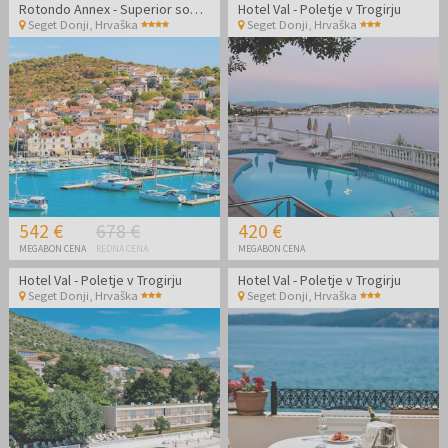
Rotondo Annex - Superior soba - Poletje v Dalmaciji
Hotel Val - Poletje v Trogirju
Seget Donji
,
Hrvaška
Seget Donji
,
Hrvaška
542 €
678 €
420 €
MEGABON CENA
REDNA CENA
MEGABON CENA
Hotel Val - Poletje v Trogirju
Hotel Val - Poletje v Trogirju
Seget Donji
,
Hrvaška
Seget Donji
,
Hrvaška