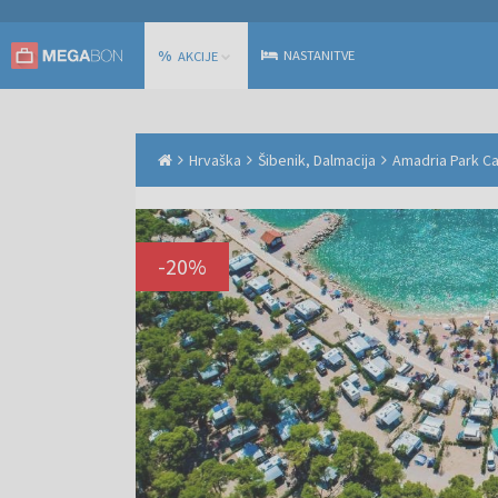
%
NASTANITVE
AKCIJE
Hrvaška
Šibenik, Dalmacija
Amadria Park Ca
-
20
%