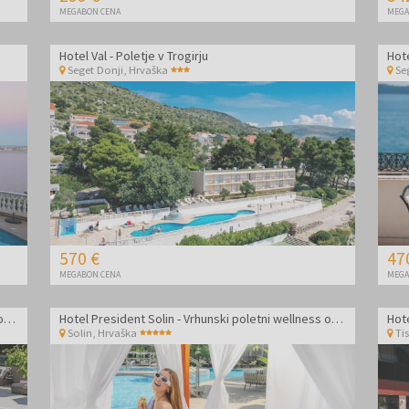
MEGABON CENA
MEGA
Hotel Val - Poletje v Trogirju
Hote
Seget Donji
,
Hrvaška
Se
570 €
47
MEGABON CENA
MEGA
Hotel President Solin - Vrhunski poletni wellness oddih
Hotel President Solin - Vrhunski poletni wellness oddih
Hote
Solin
,
Hrvaška
Ti