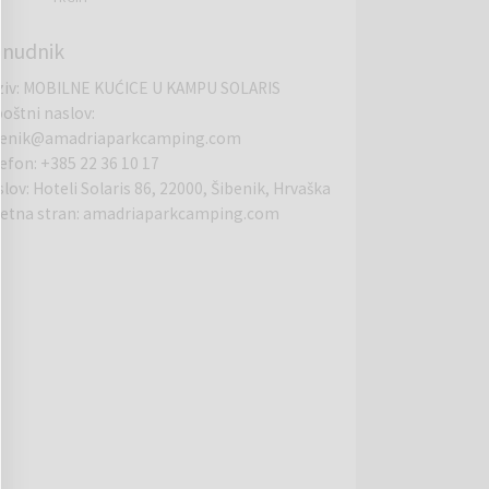
nudnik
ziv
:
MOBILNE KUĆICE U KAMPU SOLARIS
poštni naslov
:
benik@amadriaparkcamping.com
lefon
:
+385 22 36 10 17
slov
:
Hoteli Solaris 86, 22000, Šibenik, Hrvaška
letna stran
:
amadriaparkcamping.com