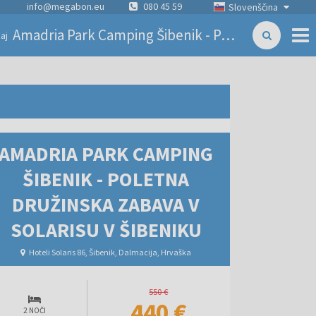
info@megabon.eu
080 45 59
Slovenščina
Amadria Park Camping Šibenik - Poletna družinska zabava v Solarisu v Šibeniku
aj
AMADRIA PARK CAMPING
ŠIBENIK - POLETNA
DRUŽINSKA ZABAVA V
SOLARISU V ŠIBENIKU
Hoteli Solaris 86, Šibenik, Dalmacija, Hrvaška
550 €
440 €
2 NOČI