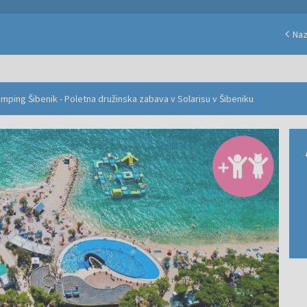
Naz
mping Šibenik - Poletna družinska zabava v Solarisu v Šibeniku