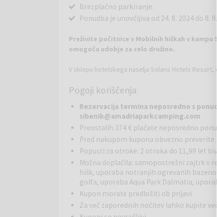
Brezplačno parkiranje
Ponudba je unovčljiva od 24. 8. 2024 do 8. 9
Preživite počitnice v Mobilnih hiškah v kampu So
omogoča udobje za celo družino.
V sklopu hotelskega naselja Solaris Hotels Resort
kamp Solaris. Si želite počitnic brez vsakodnevneg
Pogoji koriščenja
sproščen oddih brez avtomobilov in prometnih zasto
nekaj korakov vas loči od kristalno čistega morja,
Rezervacija termina neposredno s ponu
restavracije s spektakularnim pogledom na šibenišk
sibenik@amadriaparkcamping.com
STANDARD MOBILNA HIŠICA 4+2 (32 m2): 2 spalnici (1 
Preostalih 374 € plačate neposredno pon
posteljama), povezana dnevna soba in kuhinja, razteg
Pred nakupom kupona obvezno preverite 
mizo in stoli. Kapaciteta: 6 oseb (min/max) 4 odrasli 
Plaža: plaža se nahaja v neposredni bližini hišk, je
Popusti za otroke: 2 otroka do 11,99 let b
zanimivosti in storitev posebej primerna za otroke. Š
Možna doplačila: samopostrežni zajtrk v re
nogomet, namizni nogomet, fitness dvorana, najem k
hišk, uporaba notranjih ogrevanih bazenov
golfa, uporaba Aqua Park Dalmatia, upor
Kupon morate predložiti ob prijavi
Zanimivosti za otroke: peskovnik in otroška igrišča.
Za več zaporednih nočitev lahko kupite
Kuponi so nevračljivi