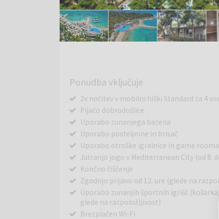
Ponudba vključuje
2x nočitev v mobilni hiški Standard za 4 os
Pijačo dobrodošlice
Uporabo zunanjega bazena
Uporabo posteljnine in brisač
Uporabo otroške igralnice in game room
Jutranjo jogo v Mediterranean City (od 8. do
Končno čiščenje
Zgodnjo prijavo od 12. ure (glede na razpol
Uporabo zunanjih športnih igrišč (košark
glede na razpoložljivost)
Brezplačen Wi-Fi