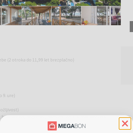
ebe (2 otroka do 11,99 let brezplačno)
a
 9. ure)
ožljivost)
a, badminton, nogomet, namizni tenis, street workout;