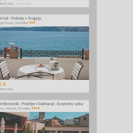
BON CENA
REDNA CENA
l Val - Poletje v Trogirju
get Donji
,
Hrvaška
0 €
BON CENA
l Borovnik - Poletje v Dalmaciji - Economy soba
sno, Murter
,
Hrvaška