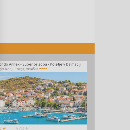
ndo Annex - Superior soba - Poletje v Dalmaciji
get Donji, Trogir
,
Hrvaška
2 €
678 €