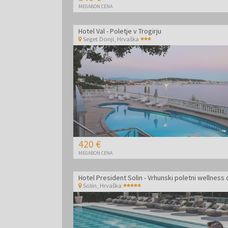
MEGABON CENA
Hotel Val - Poletje v Trogirju
Seget Donji
,
Hrvaška
420 €
MEGABON CENA
Solin
,
Hrvaška