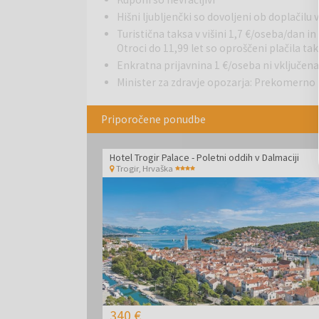
Hišni ljubljenčki so dovoljeni ob doplačilu 
Turistična taksa v višini 1,7 €/oseba/dan in
Otroci do 11,99 let so oproščeni plačila tak
Enkratna prijavnina 1 €/oseba ni vključena
Minister za zdravje opozarja: Prekomerno p
Priporočene ponudbe
Hotel Trogir Palace - Poletni oddih v Dalmaciji
Trogir
,
Hrvaška
340 €