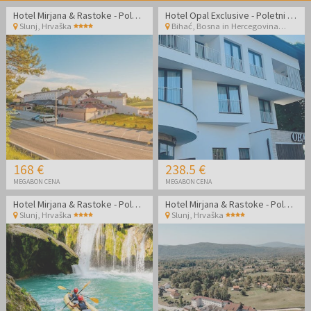
za pohode, fotografijo in opazovanje narave. Kraj ponuja izkušnje
Hotel Mirjana & Rastoke - Poletni oddih v bližini Plitvic
Hotel Opal Exclusive - Poletni oddih v Bihaću
skozi vse leto — od poletne zelene pokrajine do zime, ko je park
Slunj
,
Hrvaška
Bihać
,
Bosna in Hercegovina
zasnežen in povsem drugačen ambient.
168 €
238.5 €
MEGABON CENA
MEGABON CENA
Hotel Mirjana & Rastoke - Poletni oddih v bližini Plitvic
Hotel Mirjana & Rastoke - Poletni oddih v bližini Plitvic
Slunj
,
Hrvaška
Slunj
,
Hrvaška