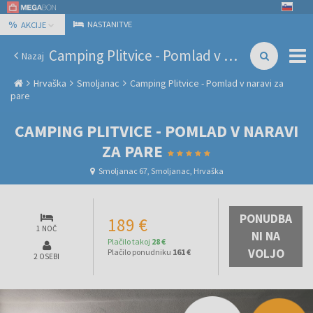
%
NASTANITVE
AKCIJE
Camping Plitvice - Pomlad v naravi za pare
Nazaj
Hrvaška
Smoljanac
Camping Plitvice - Pomlad v naravi za
pare
CAMPING PLITVICE - POMLAD V NARAVI
ZA PARE
Smoljanac 67, Smoljanac, Hrvaška
PONUDBA
189 €
1 NOČ
NI NA
Plačilo takoj
28 €
VOLJO
Plačilo ponudniku
161 €
2 OSEBI