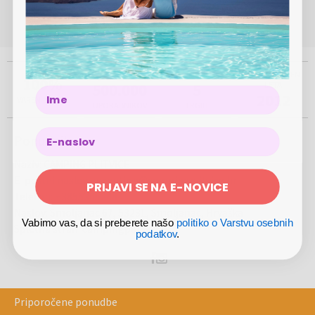
(Pon - Pet 8.00 - 17.00)
ponuja veliko izbiro vrhunskih in visokokakovostnih vin.
080 45 59
info@megabon.eu
Ostale storitve
: Poleg udobnih namestitvenih enot se v kampu
nahajajo različne vsebine za vsak okus. Od zunanjega bazena,
otroškega bazena, večnamenskega igrišča, otroškega igrišča in
ŽE VEČ KOT
PRISOTNI NA
USTANOVLJEN
100%
igralnice, amfiteatra, pralnice za hišne ljubljenčke in prostora za žar.
500.000
5
LETA
Name
2012
Ponuja tudi organizacijo vsega, kar si gost lahko zaželi! Od team
VAREN NAKUP
UPORABNIKOV
TRGIH
buildingov, sprejemov, različnih praznovanj, konferenc, otroških
programov in programov športnega in pustolovskega duha.
Ponudnik
Okolica:
Kamp se nahaja v osrčju Like, 3 km oddaljen od vhoda v
Naziv
:
CAMPING PLITVICE
Nacionalni park Plitvička jezera, kar omogoča enostaven dostop do
E-poštni naslov
:
reception@campingplitvice.hr
PRIJAVI SE NA E-NOVICE
enega najlepših parkov v Evropi. Narava okoli kampa je bogata z
Telefon
:
+38553652484
gozdovi, čistim zrakom, zvoki narave ter zelenimi travniki. Kraj je
Naslov
:
Smoljanac 67, 53231, Smoljanac, Hrvaška
idealen za odklop, sopiranje in doživetja v naravi brez množic.
Vabimo vas, da si preberete našo
politiko o Varstvu osebnih
Spletna stran
:
campingplitvice.hr
podatkov
.
Plitvička jezera
so UNESCO-naravni park, svetovno znan po svojih
slapovih, kristalno čistih jezernih tonih, lesenih poteh in
spektakularnih razgledih. Obišče jih veliko število turistov zaradi
Priporočene ponudbe
edinstvene naravne arhitekture, biosfernega rezervata, možnosti