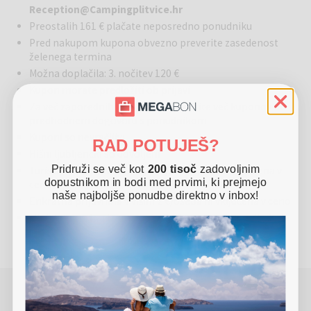
Kamp Plitvice
se nahaja v neposredni bližini čudovitih slapov
Reception@Campingplitvice.hr
Plitviških jezer, edinega hrvaškega narodnega parka, ki ga najdemo
Preostalih 161 € plačate neposredno ponudniku
na popisu svetovne kulturne dediščine UNESCO. Obkroža ga zelenje,
Pred nakupom kupona obvezno preverite zasedenost
svež zrak, mirni zvoki in vonji narave, zato vam ponuja mirno oazo
želenega termina
daleč od mestnega vrveža. Tu boste v sodobno opremljenih
Možna doplačila: 3. nočitev 120 €
mobilnih hiškah in parcelah ter s pomočjo vrhunskih storitev in
prijaznega osebja našli pravo mesto za oddih, ki ga potrebujete.
Kupon morate predložiti ob prijavi
Kamp ima 27 mobilnih hišic, 56 parcel za avtodome in 8 parcel za
Za več zaporednih nočitev lahko kupite več kuponov ob
šotore.
predhodnem dogovoru s ponudnikom
Kuponi so nevračljivi
RAD POTUJEŠ?
Hišni ljubljenčki so dovoljeni
Bazen
: V kampu je na voljo zunanji bazen, ki nudi osvežitev v toplih
Pridruži se več kot
200 tisoč
zadovoljnim
Turistična taksa v višini 1,10 €/oseba/dan ni vključena v
dneh. Terasa ob bazenu je urejena, okoli je prostor za sončenje in
dopustnikom in bodi med prvimi, ki prejmejo
ceno
sprostitev. Ob bazenu se nahaja tudi bar.
naše najboljše ponudbe direktno v inbox!
Enkratna prijavnina v višini 2 €/oseba ni vključena v ceno
Minister za zdravje opozarja: Prekomerno pitje alkohola
Gastronomija
: Kamp ima restavracijo z moderno notranjostjo in
škoduje zdravju.
kapaciteto 165 sedežev, kjer lahko okusite široko paleto lokalnih
dobrot, ki bodo zaokrožile izkušnjo bivanja v kampu z avtentičnim
etno-gastronomskim užitkom. Da bi bilo uživanje v hrani vrhunsko in
resnično posebno, je pripravljen domiseln jedilnik. Za vse ljubitelje
POTREBUJETE POMOČ PRI REZERVACIJI ALI
sladkarij pa so bile izbrane skrbno izbrane sladice z angelskimi
NAKUPU?
okusi. K okusni hrani se odlično poda okusno vino. Zato vinska karta