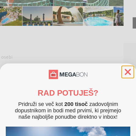
 osebi
RAD POTUJEŠ?
Pridruži se več kot
200 tisoč
zadovoljnim
dopustnikom in bodi med prvimi, ki prejmejo
naše najboljše ponudbe direktno v inbox!
bje za družinski oddih v objemu narave. Moderno zasnovana
palnicama, popolnoma opremljeno kuhinjo ter prostorno teraso
imerna je za bivanje do 6 oseb in predstavlja idealno izbiro