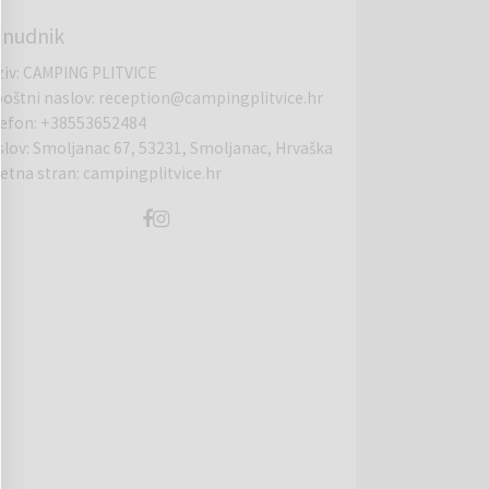
nudnik
ziv
:
CAMPING PLITVICE
poštni naslov
:
reception@campingplitvice.hr
lefon
:
+38553652484
slov
:
Smoljanac 67, 53231, Smoljanac, Hrvaška
letna stran
:
campingplitvice.hr