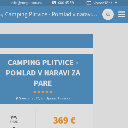
info@megabon.eu
080 45 59
Slovenščina
Camping Plitvice - Pomlad v naravi za pare
aj
CAMPING PLITVICE -
POMLAD V NARAVI ZA
PARE
Smoljanac 67, Smoljanac, Hrvaška
369 €
2 NOČI