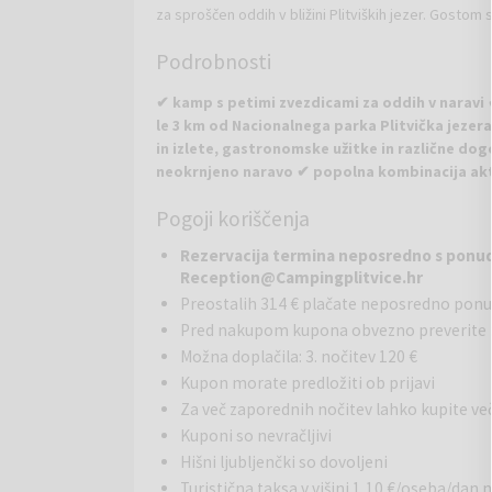
za sproščen oddih v bližini Plitviških jezer. Gostom s
zasebno parkirišče v bližini nastanitve.
Podrobnosti
✔ kamp s petimi zvezdicami za oddih v naravi
le 3 km od Nacionalnega parka Plitvička jezer
in izlete, gastronomske užitke in različne dog
neokrnjeno naravo ✔ popolna kombinacija akt
Pogoji koriščenja
Kamp Plitvice
se nahaja v neposredni bližini čudov
parka, ki ga najdemo na popisu svetovne kulturne d
Rezervacija termina neposredno s ponudn
in vonji narave, zato vam ponuja mirno oazo daleč
Reception@Campingplitvice.hr
hiškah in parcelah ter s pomočjo vrhunskih storitev 
Preostalih 314 € plačate neposredno pon
potrebujete. Kamp ima 27 mobilnih hišic, 56 parcel 
Pred nakupom kupona obvezno preverite 
Možna doplačila: 3. nočitev 120 €
Bazen
: V kampu je na voljo zunanji bazen, ki nudi o
Kupon morate predložiti ob prijavi
prostor za sončenje in sprostitev. Ob bazenu se nah
Za več zaporednih nočitev lahko kupite
Kuponi so nevračljivi
Gastronomija
: Kamp ima restavracijo z moderno n
Hišni ljubljenčki so dovoljeni
široko paleto lokalnih dobrot, ki bodo zaokrožile 
Turistična taksa v višini 1,10 €/oseba/dan n