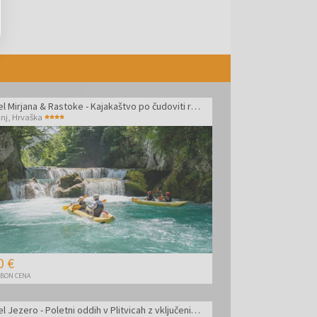
Hotel Mirjana & Rastoke - Kajakaštvo po čudoviti reki Mrežnici
unj
,
Hrvaška
0 €
BON CENA
Hotel Jezero - Poletni oddih v Plitvicah z vključenimi vstopnicami