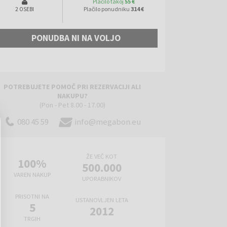
Plačilo takoj
55 €
Plačilo ponudniku
314 €
2 OSEBI
PONUDBA NI NA VOLJO
POTREBUJETE POMOČ PRI REZERVACIJI ALI
NAKUPU?
(Pon - Pet 8.00 - 17.00)
080 45 59
info@megabon.eu
ŽE VEČ KOT
100%
500.000
VAREN NAKUP
UPORABNIKOV
PRISOTNI NA
USTANOVLJEN LETA
5
2012
TRGIH