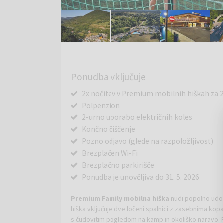
Ponudba vključuje
2x nočitev v Premium mobilnih hiškah za 2
Polpenzion
2-urno uporabo električnih koles
Končno čiščenje
Pozno odjavo (glede na razpoložljivost)
Brezplačen Wi-Fi
Brezplačno parkirišče
Ponudba je unovčljiva do 31. 5. 2026
Premium Family mobilna hiška
nudi popolno udo
hiška vključuje dve ločeni spalnici z zasebnima ko
s čudovitim pogledom na kamp in okoliško naravo. Pr