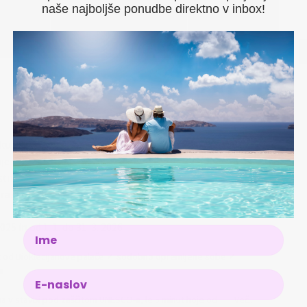
naše najboljše ponudbe direktno v inbox!
itu
je
no pristanišče (glede na razpoložljivost)
razpoložljivost)
25 in od 1. 1. do 31. 3. 2026
Name
ut od Dioklecijanove palače ✓ sodobno opremljene sobe ✓
a
 v stavbi pod zaščitom UNESCO-a, le 5 minut hoje od
Več...