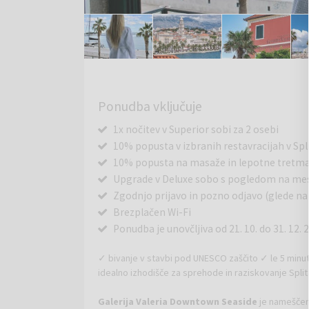
Ponudba vključuje
1x nočitev v Superior sobi za 2 osebi
10% popusta v izbranih restavracijah v Spl
10% popusta na masaže in lepotne tretma
Upgrade v Deluxe sobo s pogledom na mest
Zgodnjo prijavo in pozno odjavo (glede na 
Brezplačen Wi-Fi
Ponudba je unovčljiva od 21. 10. do 31. 12. 20
✓ bivanje v stavbi pod UNESCO zaščito ✓ le 5 min
idealno izhodišče za sprehode in raziskovanje Split
Galerija Valeria Downtown Seaside
je nameščena