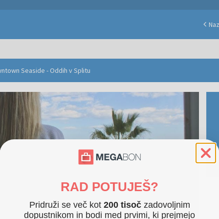
Naz
wntown Seaside - Oddih v Splitu
RAD POTUJEŠ?
Pridruži se več kot
200 tisoč
zadovoljnim
dopustnikom in bodi med prvimi, ki prejmejo