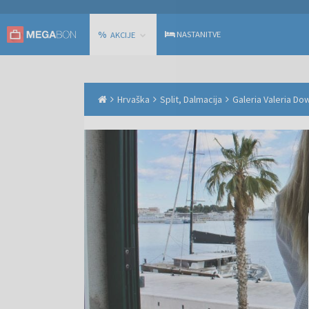
%
NASTANITVE
AKCIJE
Hrvaška
Split, Dalmacija
Galeria Valeria Do