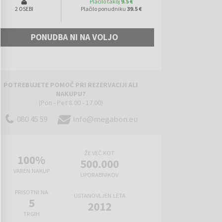
Plačilo takoj
9.5 €
Plačilo ponudniku
39.5 €
2 OSEBI
PONUDBA NI NA VOLJO
POTREBUJETE POMOČ PRI REZERVACIJI ALI
NAKUPU?
(Pon - Pet 8.00 - 17.00)
080 45 59
info@megabon.eu
ŽE VEČ KOT
100%
500.000
VAREN NAKUP
UPORABNIKOV
PRISOTNI NA
USTANOVLJEN LETA
5
2012
TRGIH