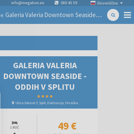
info@megabon.eu
080 45 59
Slovenščina
Galeria Valeria Downtown Seaside - Oddih v Splitu
aj
GALERIA VALERIA
DOWNTOWN SEASIDE -
ODDIH V SPLITU
Ulica Solurat 3, Split, Dalmacija, Hrvaška
49 €
1 NOČ