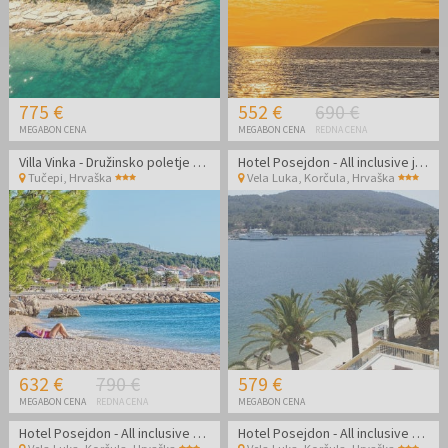
775 €
552 €
690 €
MEGABON CENA
MEGABON CENA
REDNA CENA
Villa Vinka - Družinsko poletje v Tučepih
Hotel Posejdon - All inclusive jesen na Korčuli
Tučepi
,
Hrvaška
Vela Luka, Korčula
,
Hrvaška
632 €
790 €
579 €
MEGABON CENA
REDNA CENA
MEGABON CENA
Hotel Posejdon - All inclusive poletje na Korčuli
Hotel Posejdon - All inclusive poletje na Korčuli