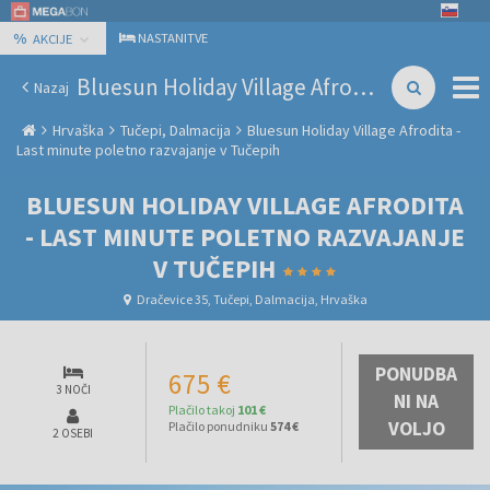
%
NASTANITVE
AKCIJE
Bluesun Holiday Village Afrodita - Last minute poletno razvajanje v Tučepih
Nazaj
Hrvaška
Tučepi, Dalmacija
Bluesun Holiday Village Afrodita -
Last minute poletno razvajanje v Tučepih
BLUESUN HOLIDAY VILLAGE AFRODITA
- LAST MINUTE POLETNO RAZVAJANJE
V TUČEPIH
Dračevice 35, Tučepi, Dalmacija, Hrvaška
PONUDBA
675 €
3 NOČI
NI NA
Plačilo takoj
101 €
VOLJO
Plačilo ponudniku
574 €
2 OSEBI