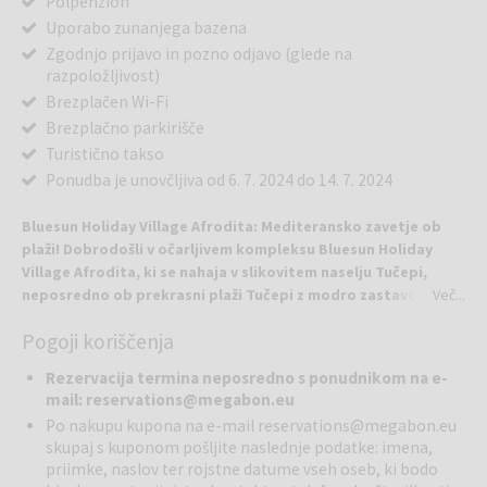
Polpenzion
Uporabo zunanjega bazena
Zgodnjo prijavo in pozno odjavo (glede na
razpoložljivost)
Brezplačen Wi-Fi
Brezplačno parkirišče
Turistično takso
Ponudba je unovčljiva od 6. 7. 2024 do 14. 7. 2024
Bluesun Holiday Village Afrodita: Mediteransko zavetje ob
plaži! Dobrodošli v očarljivem kompleksu Bluesun Holiday
Village Afrodita, ki se nahaja v slikovitem naselju Tučepi,
neposredno ob prekrasni plaži Tučepi z modro zastavo.
Več...
Pogoji koriščenja
Ta rajski kotiček je obdan s prelepim sredozemskim vrtom, ki vam
zagotavlja spokojnost in intimno vzdušje.
Rezervacija termina neposredno s ponudnikom na e-
mail: reservations@megabon.eu
Vse sobe so bile prenovljene leta 2023, kar zagotavlja sodobno in
Po nakupu kupona na e-mail
reservations@megabon.eu
udobno bivanje za vse goste. Standard dvoposteljna soba, morska
skupaj s kuponom pošljite naslednje podatke: imena,
stran, balkon - Velikost sobe: 21 m2, zakonska postelja ali dve
priimke, naslov ter rojstne datume vseh oseb, ki bodo
povezani postelji (velikost: 160 x 200 cm), kopalnica ima tuš. Ko