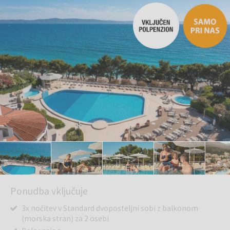
Ponudba vključuje
3x nočitev v Standard dvoposteljni sobi z balkonom
(morska stran) za 2 osebi