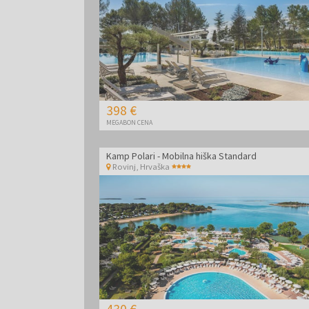
398 €
MEGABON CENA
Kamp Polari - Mobilna hiška Standard
Rovinj
,
Hrvaška