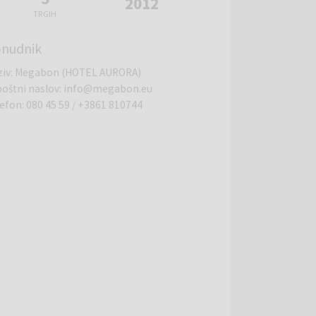
2012
TRGIH
nudnik
ziv
:
Megabon (HOTEL AURORA)
poštni naslov
:
info@megabon.eu
lefon
:
080 45 59
/
+3861 810744