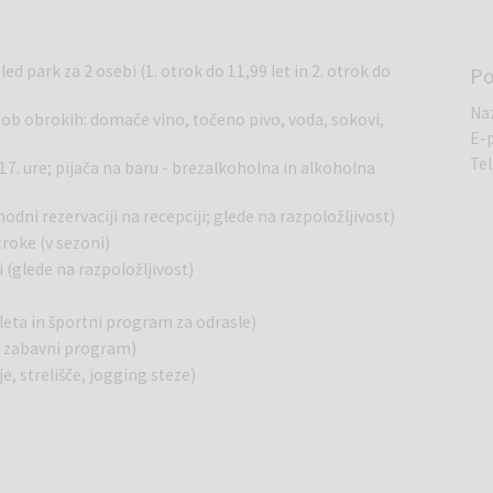
ed park za 2 osebi (1. otrok do 11,99 let in 2. otrok do
Po
Na
ača ob obrokih: domače vino, točeno pivo, voda, sokovi,
E-
Te
17. ure; pijača na baru - brezalkoholna in alkoholna
odni rezervaciji na recepciji; glede na razpoložljivost)
roke (v sezoni)
 (glede na razpoložljivost)
 leta in športni program za odrasle)
a, zabavni program)
e, strelišče, jogging steze)