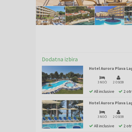
Dodatna izbira
Hotel Aurora Plava Lag
3 NOČI
2 OSEBI
All inclusive
2 ot
Hotel Aurora Plava Lag
3 NOČI
2 OSEBI
All inclusive
2 ot