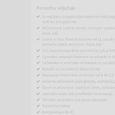
Ponudba vključuje
3x nočitev v troposteljni Superior sobi pogl
4,99 let brezplačno)
All inclusive (zajtrk, kosilo, večerja + pij
kava, čaj)
Snack in fast food na bazenu od 11. ure do 
domača pijača, espresso, kava, čaj
1x v času bivanja dine out večerjo (ob predh
Uporabo zunanjih bazenov za odrasle in ot
Ležalnike in senčnike ob bazenu in na plaži
Brisače za na plažo (z depozitom)
Animacijo (mini club za otroke od 4. do 12.
Večerne aktivnosti (živa glasba, animacij
Šport in aktivnosti (namizni tenis, balinanj
Uporabo koles (ob predhodni rezervaciji)
Otroško posteljico (na povpraševanje)
Turistično takso
Brezplačnen Wi-Fi