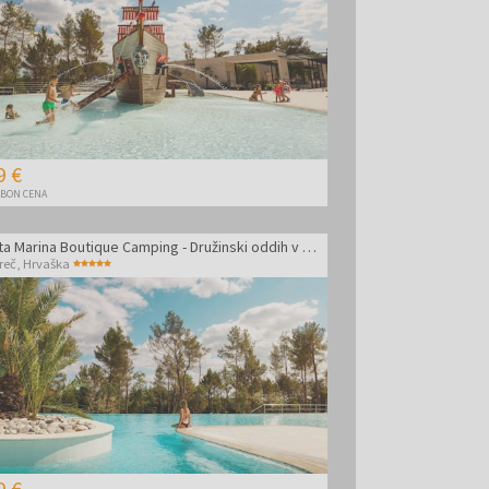
9 €
BON CENA
Santa Marina Boutique Camping - Družinski oddih v Poreču
reč
,
Hrvaška