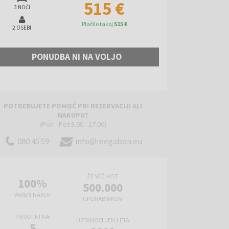
515 €
3 NOČI
Plačilo takoj
515 €
2 OSEBI
PONUDBA NI NA VOLJO
POTREBUJETE POMOČ PRI REZERVACIJI ALI
NAKUPU?
(Pon - Pet 8.00 - 17.00)
080 45 59
info@megabon.eu
ŽE VEČ KOT
100%
500.000
VAREN NAKUP
UPORABNIKOV
PRISOTNI NA
USTANOVLJEN LETA
5