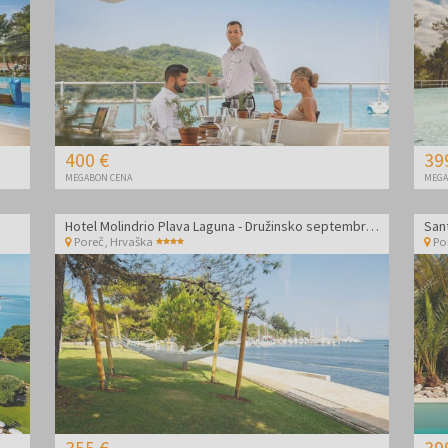
400 €
39
MEGABON CENA
MEGA
Hotel Molindrio Plava Laguna - Družinsko septembrsko poletje v Poreču
Poreč
,
Hrvaška
Po