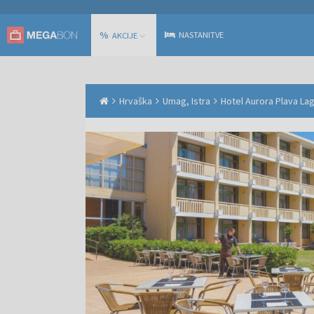
%
NASTANITVE
AKCIJE
Hrvaška
Umag, Istra
Hotel Aurora Plava Lag