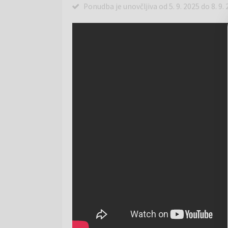
Ponudba je unovčljiva od 5. 9. 2025 do 8. 9.