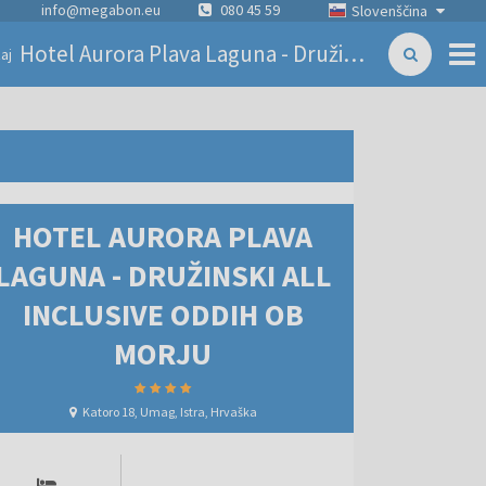
info@megabon.eu
080 45 59
Slovenščina
Hotel Aurora Plava Laguna - Družinski all inclusive oddih ob morju
aj
HOTEL AURORA PLAVA
LAGUNA - DRUŽINSKI ALL
INCLUSIVE ODDIH OB
MORJU
Katoro 18, Umag, Istra, Hrvaška