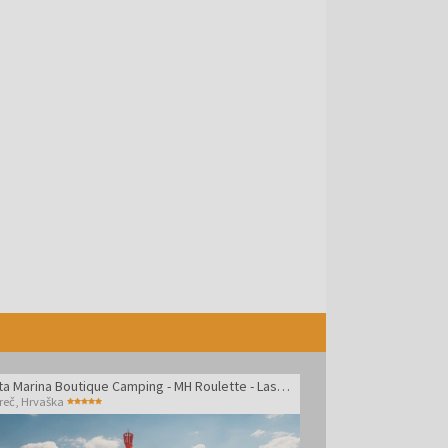
Santa Marina Boutique Camping - MH Roulette - Last minute družinski oddih v Poreču
reč
,
Hrvaška