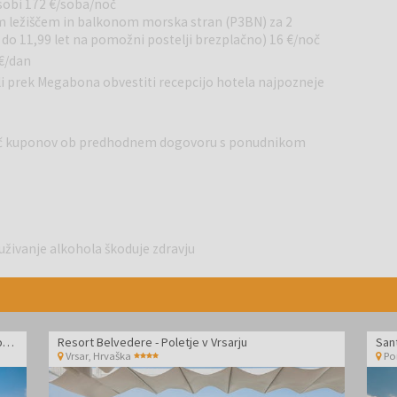
 sobi 172 €/soba/noč
du v mesto boste opazili njegove čari. Takoj, ko zagledate te
 ležiščem in balkonom morska stran (P3BN) za 2
adranskega morja v zraku, boste vedeli, da se nahajate na
ok do 11,99 let na pomožni postelji brezplačno) 16 €/noč
 €/dan
coska postelja, balkon, pogled park, cca 23 m2C2BP -
li prek Megabona obvestiti recepcijo hotela najpozneje
a 25 m2 S3P - Dvoposteljna Superior soba: dve postelji +
voposteljna Superior soba: dve postelji + pomožno ležišče,
na Premium soba: dve postelji + pomožno ležišče, balkon,
 več kuponov ob predhodnem dogovoru s ponudnikom
lkon, stran park, cca 31,5 m2
uživanje alkohola škoduje zdravju
Kamp Valkanela - Družinsko poletje v Standard mobilni hiški
Resort Belvedere - Poletje v Vrsarju
Vrsar
,
Hrvaška
Po