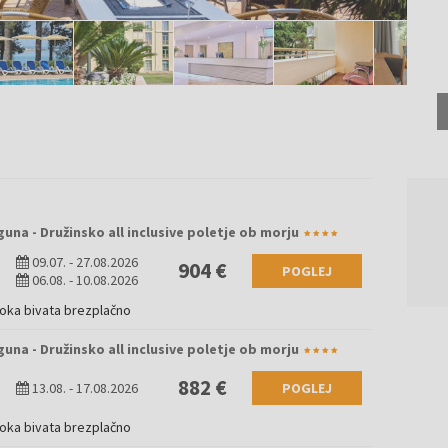
una - Družinsko all inclusive poletje ob morju
09.07.
-
27.08.2026
904 €
POGLEJ
06.08.
-
10.08.2026
roka bivata brezplačno
una - Družinsko all inclusive poletje ob morju
882 €
13.08.
-
17.08.2026
POGLEJ
roka bivata brezplačno