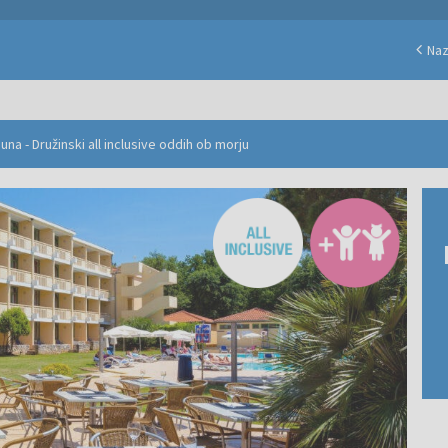
Naz
una - Družinski all inclusive oddih ob morju