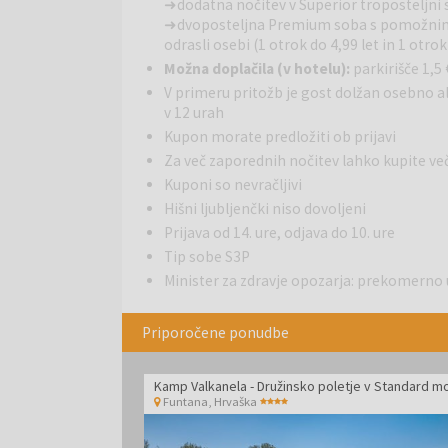
➜ dodatna nočitev v Superior troposteljni
Umag šteje za vrata Istre iz Evrope. Takoj po priho
➜ dvoposteljna Premium soba s pomožnim
neskončne mediteranske pejsaže in začutite vonj J
odrasli osebi (1 otrok do 4,99 let in 1 otr
posebnem mestu.
Možna doplačila (v hotelu):
parkirišče 1,5
Tipi sob:
E2BPF - Dvoposteljna Economy soba: fran
V primeru pritožb je gost dolžan osebno a
Dvoposteljna Classic soba: balkon, pogled park, cc
v 12 urah
pomožno ležišče, pogled park, cca 31,5 m2S3BP - D
Kupon morate predložiti ob prijavi
balkon, pogled park, cca 31,5 m2P3BN - Dvopostelj
Za več zaporednih nočitev lahko kupite
morska stran, cca 31,5 m2F4BP - Družinska soba: ba
Kuponi so nevračljivi
Hišni ljubljenčki niso dovoljeni
Prijava od 14. ure, odjava do 10. ure
Tip sobe S3P
Minister za zdravje opozarja: prekomerno 
Priporočene ponudbe
Funtana
,
Hrvaška