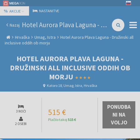
%
NASTANITVE
AKCIJE
Hotel Aurora Plava Laguna - Družinski all inclusive oddih ob morju
Nazaj
Hrvaška
Umag, Istra
Hotel Aurora Plava Laguna - Družinski all
inclusive oddih ob morju
HOTEL AURORA PLAVA LAGUNA -
DRUŽINSKI ALL INCLUSIVE ODDIH OB
MORJU
Katoro 18, Umag, Istra, Hrvaška
PONUDBA
515 €
3 NOČI
NI NA
Plačilo takoj
515 €
VOLJO
2 OSEBI