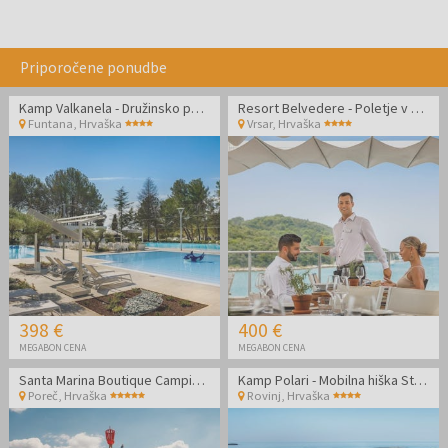
Priporočene ponudbe
Kamp Valkanela - Družinsko poletje v Standard mobilni hiški
Resort Belvedere - Poletje v Vrsarju
Funtana
,
Hrvaška
Vrsar
,
Hrvaška
398 €
400 €
MEGABON CENA
MEGABON CENA
Santa Marina Boutique Camping - MH Roulette - Last minute družinski oddih v Poreču
Kamp Polari - Mobilna hiška Standard
Poreč
,
Hrvaška
Rovinj
,
Hrvaška