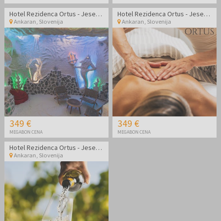
Hotel Rezidenca Ortus - Jesenski družinski odklop na slovenski obali
Hotel Rezidenca Ortus - Jesenski wellness paket z vključeno masažo
Ankaran
,
Slovenija
Ankaran
,
Slovenija
349 €
349 €
MEGABON CENA
MEGABON CENA
Hotel Rezidenca Ortus - Jesenski odklop z vinskim doživetjem na obali
Ankaran
,
Slovenija