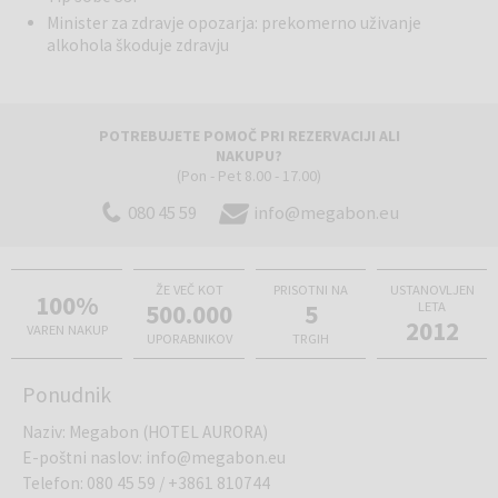
balkon, pogled park, cca 31,5 m2P3BN - Dvoposteljna Premium
Minister za zdravje opozarja: prekomerno uživanje
soba: dve postelji + pomožno ležišče, balkon, morska stran, cca 31,5
alkohola škoduje zdravju
m2F4BP - Družinska soba: balkon, stran park, cca 31,5 m2
POTREBUJETE POMOČ PRI REZERVACIJI ALI
NAKUPU?
(Pon - Pet 8.00 - 17.00)
080 45 59
info@megabon.eu
ŽE VEČ KOT
PRISOTNI NA
USTANOVLJEN
100%
500.000
5
LETA
2012
VAREN NAKUP
UPORABNIKOV
TRGIH
Ponudnik
Naziv
:
Megabon (HOTEL AURORA)
E-poštni naslov
:
info@megabon.eu
Telefon
:
080 45 59
/
+3861 810744