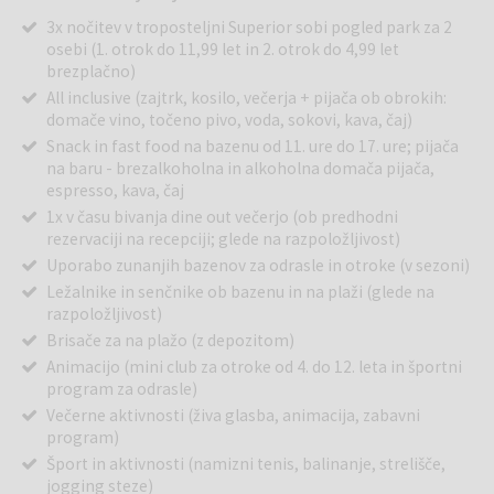
3x nočitev v troposteljni Superior sobi pogled park za 2
osebi (1. otrok do 11,99 let in 2. otrok do 4,99 let
brezplačno)
All inclusive (zajtrk, kosilo, večerja + pijača ob obrokih:
domače vino, točeno pivo, voda, sokovi, kava, čaj)
Snack in fast food na bazenu od 11. ure do 17. ure; pijača
na baru - brezalkoholna in alkoholna domača pijača,
espresso, kava, čaj
1x v času bivanja dine out večerjo (ob predhodni
rezervaciji na recepciji; glede na razpoložljivost)
Uporabo zunanjih bazenov za odrasle in otroke (v sezoni)
Ležalnike in senčnike ob bazenu in na plaži (glede na
razpoložljivost)
Brisače za na plažo (z depozitom)
Animacijo (mini club za otroke od 4. do 12. leta in športni
program za odrasle)
Večerne aktivnosti (živa glasba, animacija, zabavni
program)
Šport in aktivnosti (namizni tenis, balinanje, strelišče,
jogging steze)