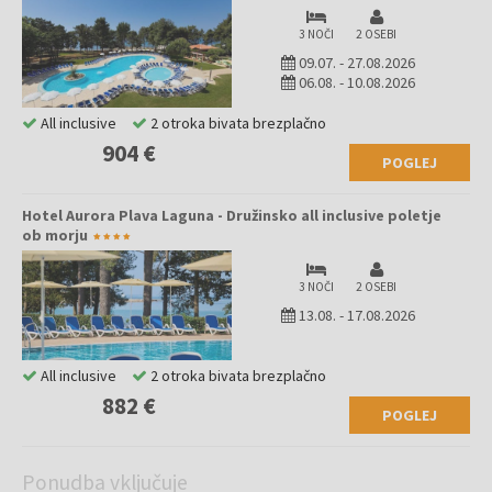
3 NOČI
2 OSEBI
09.07.
-
27.08.2026
06.08.
-
10.08.2026
All inclusive
2 otroka bivata brezplačno
904 €
POGLEJ
Hotel Aurora Plava Laguna - Družinsko all inclusive poletje
ob morju
3 NOČI
2 OSEBI
13.08.
-
17.08.2026
All inclusive
2 otroka bivata brezplačno
882 €
POGLEJ
Ponudba vključuje