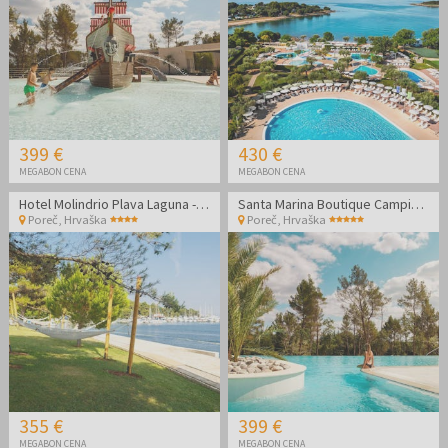
399 €
430 €
MEGABON CENA
MEGABON CENA
Hotel Molindrio Plava Laguna - Družinsko septembrsko poletje v Poreču
Santa Marina Boutique Camping - Družinski oddih v Poreču
Poreč
,
Hrvaška
Poreč
,
Hrvaška
355 €
399 €
MEGABON CENA
MEGABON CENA