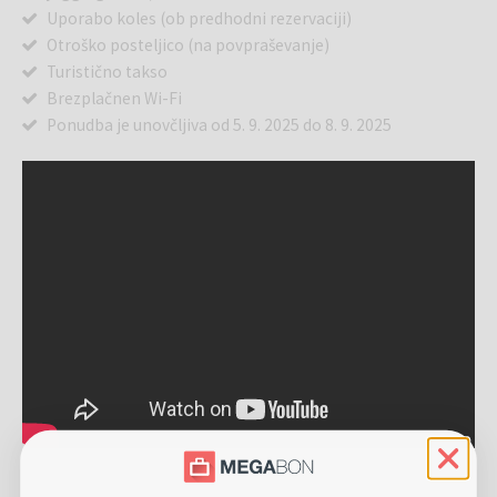
Uporabo koles (ob predhodni rezervaciji)
Otroško posteljico (na povpraševanje)
Turistično takso
Brezplačnen Wi-Fi
Ponudba je unovčljiva od 5. 9. 2025 do 8. 9. 2025
Hotel Aurora je eden prvih ekološko naravnanih hotelov na