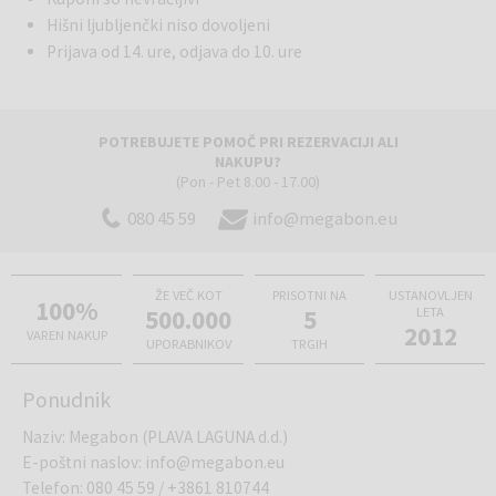
posebnem mestu.
Hišni ljubljenčki niso dovoljeni
Prijava od 14. ure, odjava do 10. ure
POTREBUJETE POMOČ PRI REZERVACIJI ALI
NAKUPU?
(Pon - Pet 8.00 - 17.00)
080 45 59
info@megabon.eu
ŽE VEČ KOT
PRISOTNI NA
USTANOVLJEN
100%
500.000
5
LETA
2012
VAREN NAKUP
UPORABNIKOV
TRGIH
Ponudnik
Naziv
:
Megabon (PLAVA LAGUNA d.d.)
E-poštni naslov
:
info@megabon.eu
Telefon
:
080 45 59
/
+3861 810744