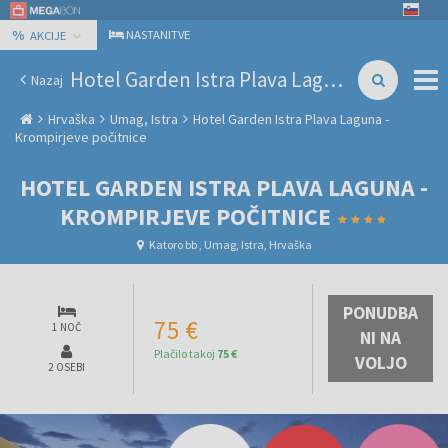
%
NASTANITVE
AKCIJE
Hotel Garden Istra Plava Laguna - Krompirjeve počitnice
Nazaj
Hrvaška
Umag, Istra
Hotel Garden Istra Plava Laguna -
Krompirjeve počitnice
HOTEL GARDEN ISTRA PLAVA LAGUNA -
KROMPIRJEVE POČITNICE
Katoro bb , Umag, Istra, Hrvaška
PONUDBA
75 €
1 NOČ
NI NA
Plačilo takoj
75 €
VOLJO
2 OSEBI