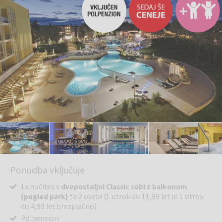
Ponudba vključuje
1x nočitev v
dvoposteljni Classic sobi z balkonom
(pogled park)
za 2 osebi (1 otrok do 11,99 let in 1 otrok
do 4,99 let brezplačno)
Polpenzion