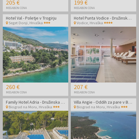
205 €
199 €
MEGABON CENA
MEGABON CENA
Hotel Val - Poletje v Trogirju
Hotel Punta Vodice - Družinska all inclusive light jesen s pridihom wellnessa
Seget Donji
,
Hrvaška
Vodice
,
Hrvaška
260 €
207 €
MEGABON CENA
MEGABON CENA
Family Hotel Adria - Družinska all inclusive jesen v Dalmaciji
Villa Angie - Oddih za pare v Biogradu na Moru
Biograd na Moru
,
Hrvaška
Biograd na Moru
,
Hrvaška