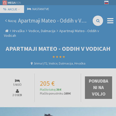
%
NASTANITVE
AKCIJE
Apartmaji Mateo - Oddih v Vodicah
Nazaj
Hrvaška
Vodice, Dalmacija
Apartmaji Mateo - Oddih v
Vodicah
APARTMAJI MATEO - ODDIH V VODICAH
Srima I/72, Vodice, Dalmacija, Hrvaška
PONUDBA
205 €
5 NOČI
NI NA
Plačilo takoj
36 €
VOLJO
Plačilo ponudniku
169 €
2 OSEBI