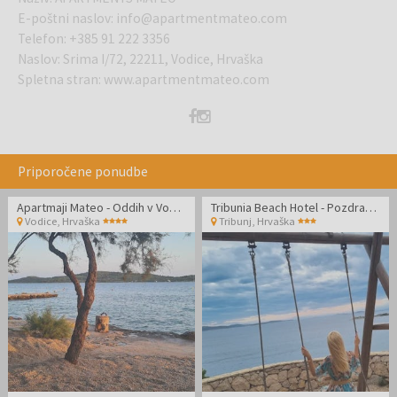
E-poštni naslov
:
info@apartmentmateo.com
Telefon
:
+385 91 222 3356
Naslov
:
Srima I/72, 22211, Vodice, Hrvaška
Spletna stran
:
www.apartmentmateo.com
Priporočene ponudbe
Apartmaji Mateo - Oddih v Vodicah
Tribunia Beach Hotel - Pozdrav poletju v Tribunju
Vodice
,
Hrvaška
Tribunj
,
Hrvaška