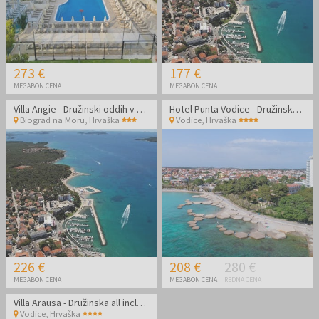
273 €
177 €
MEGABON CENA
MEGABON CENA
Villa Angie - Družinski oddih v Biogradu na Moru
Hotel Punta Vodice - Družinska all inclusive light jesen s pridihom wellnessa - Posebna akcija
Biograd na Moru
,
Hrvaška
Vodice
,
Hrvaška
226 €
208 €
280 €
MEGABON CENA
MEGABON CENA
REDNA CENA
Villa Arausa - Družinska all inclusive light jesen - Posebna akcija
Vodice
,
Hrvaška