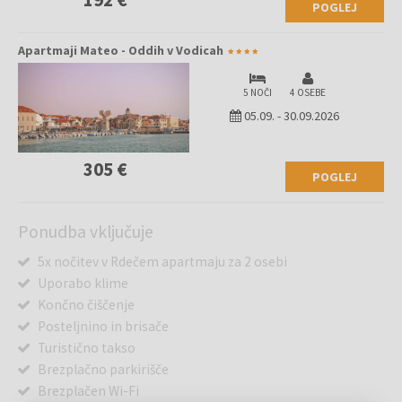
POGLEJ
Apartmaji Mateo - Oddih v Vodicah
5 NOČI
4 OSEBE
05.09.
-
30.09.2026
305 €
POGLEJ
Ponudba vključuje
5x nočitev v Rdečem apartmaju za 2 osebi
Uporabo klime
Končno čiščenje
Posteljnino in brisače
Turistično takso
Brezplačno parkirišče
Brezplačen Wi-Fi