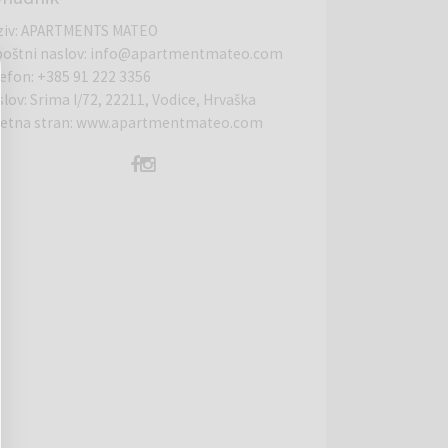
ziv
:
APARTMENTS MATEO
poštni naslov
:
info@apartmentmateo.com
lefon
:
+385 91 222 3356
slov
:
Srima I/72, 22211, Vodice, Hrvaška
letna stran
:
www.apartmentmateo.com