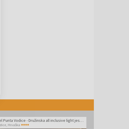
Hotel Punta Vodice - Družinska all inclusive light jesen s pridihom wellnessa
dice
,
Hrvaška