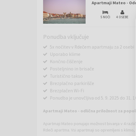
Apartmaji Mateo - Odd
5 NOČI
4 OSEBE
Ponudba vključuje
5x nočitev v Rdečem apartmaju za 2 osebi
Uporabo klime
Končno čiščenje
Posteljnino in brisače
Turistično takso
Brezplačno parkirišče
Brezplačen Wi-Fi
Ponudba je unovčljiva od 5. 9. 2025 do 31. 1
Apartmaji Mateo - odlična priložnost za popol
Apartmaji Mateo ponujajo možnost bivanja v 4 različ
Rdeči apartma. Vsi apartmaji so opremljeni s klimo, n