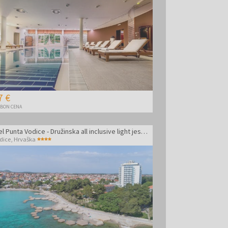
7 €
BON CENA
Hotel Punta Vodice - Družinska all inclusive light jesen s pridihom wellnessa - Posebna akcija
dice
,
Hrvaška