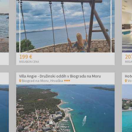
199 €
20
MEGABON CENA
MEGA
Villa Angie - Družinski oddih v Biogradu na Moru
Biograd na Moru
,
Hrvaška
Vo