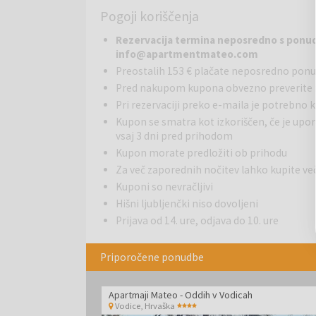
Pogoji koriščenja
Modri apartma je najbolj prostoren, velikosti 70 m2 
dnevno sobo z raztegljivim kavčem. Modri apartma je
Rezervacija termina neposredno s ponudn
tudi za 4 odrasle osebe. Apartma ima tudi kuhinjo, 
info@apartmentmateo.com
jedilnim priborom za prijetno bivanje. Cena vključuj
Preostalih 153 € plačate neposredno pon
Pred nakupom kupona obvezno preverite 
Zeleni apartma je zelo moderen in udoben, velikost
posteljama in dnevno sobo z raztegljivim kavčem. P
Pri rezervaciji preko e-maila je potrebno
najbolj udobno bivanje. Terasa se deli z rdečim ap
Kupon se smatra kot izkoriščen, če je upor
najbolj primeren za družino z 2 otrokoma, primeren
vsaj 3 dni pred prihodom
doplačilo.
Kupon morate predložiti ob prihodu
Za več zaporednih nočitev lahko kupite
Beli apartma je velikosti 50 m2 (z vključeno teraso
Kuponi so nevračljivi
raztegljivim kavčem. Beli apartma je odlična izbira za
Hišni ljubljenčki niso dovoljeni
udobnem bivanju. Jedilni pribor in posteljnina sta vk
Prijava od 14. ure, odjava do 10. ure
Dodatno ležišče je možno uz doplačilo.
Priporočene ponudbe
Rdeči apartma
je velikosti 25 m2 (z vključeno ters
enote je opremljen z jedilnim priborom in posteljnin
Apartmaji Mateo - Oddih v Vodicah
za 2 odrasli osebi, še posebej za mlade pare.
Vodice
,
Hrvaška