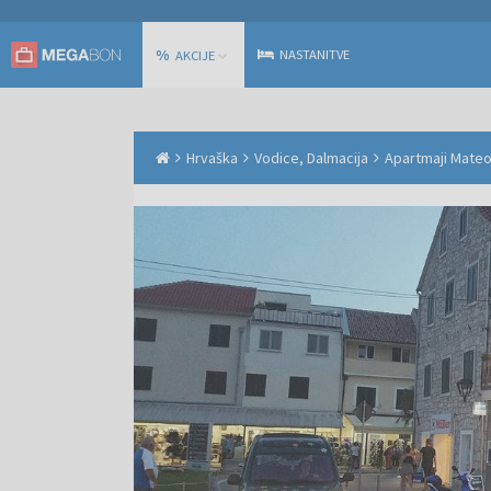
%
NASTANITVE
AKCIJE
Hrvaška
Vodice, Dalmacija
Apartmaji Mateo