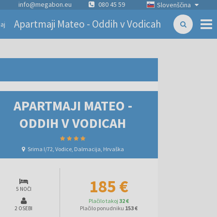
info@megabon.eu
080 45 59
Slovenščina
Apartmaji Mateo - Oddih v Vodicah
aj
APARTMAJI MATEO -
ODDIH V VODICAH
Srima I/72, Vodice, Dalmacija, Hrvaška
185 €
5 NOČI
Plačilo takoj
32 €
Plačilo ponudniku
153 €
2 OSEBI