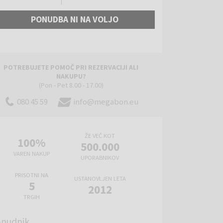
PONUDBA NI NA VOLJO
POTREBUJETE POMOČ PRI REZERVACIJI ALI
NAKUPU?
(Pon - Pet 8.00 - 17.00)
080 45 59
info@megabon.eu
ŽE VEČ KOT
100%
500.000
VAREN NAKUP
UPORABNIKOV
PRISOTNI NA
USTANOVLJEN LETA
5
2012
TRGIH
nudnik