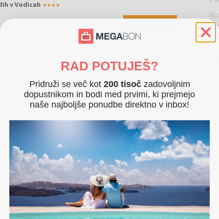
ih v Vodicah
Na
305 €
05.09.
-
30.09.2026
POGLEJ
E-
Te
Na
Sp
RAD POTUJEŠ?
Pridruži se več kot
200 tisoč
zadovoljnim
dopustnikom in bodi med prvimi, ki prejmejo
naše najboljše ponudbe direktno v inbox!
0. 2025
no sprostitev!
nih apartmajih: Modri apartma, Zeleni apartma, Beli apartma in
a voljo pa je tudi brezplačen Wi-Fi.
Več...