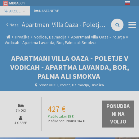
%
NASTANITVE
AKCIJE
Apartmani Villa Oaza - Poletje v Vodicah - Apartma Lavanda, Bor, Palma ali Smokva
Nazaj
Hrvaška
Vodice, Dalmacija
Apartmani Villa Oaza - Poletje v
Vodicah - Apartma Lavanda, Bor, Palma ali Smokva
APARTMANI VILLA OAZA - POLETJE V
VODICAH - APARTMA LAVANDA, BOR,
PALMA ALI SMOKVA
Srima XXI/1F, Vodice, Dalmacija, Hrvaška
PONUDBA
427 €
7 NOČI
NI NA
Plačilo takoj
85 €
VOLJO
Plačilo ponudniku
342 €
4 OSEBE