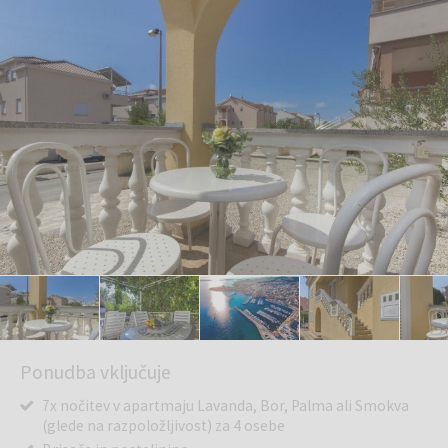
Ponudba vključuje
7x nočitev v apartmaju Lavanda, Bor, Palma ali Smokva
(glede na razpoložljivost) za 4 osebe