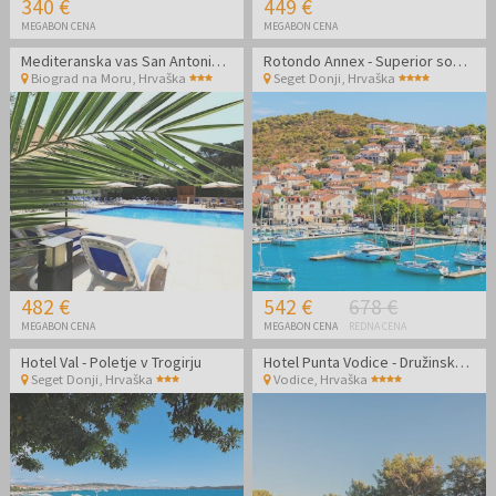
340 €
449 €
MEGABON CENA
MEGABON CENA
Mediteranska vas San Antonio - September v Dalmaciji v dvoje
Rotondo Annex - Superior soba - Poletje v Dalmaciji
Biograd na Moru
,
Hrvaška
Seget Donji
,
Hrvaška
482 €
542 €
678 €
MEGABON CENA
MEGABON CENA
REDNA CENA
Hotel Val - Poletje v Trogirju
Hotel Punta Vodice - Družinsko all inclusive light poletje s pridihom wellnessa
Seget Donji
,
Hrvaška
Vodice
,
Hrvaška