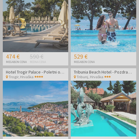
474 €
590 €
529 €
MEGABON CENA
REDNA CENA
MEGABON CENA
Hotel Trogir Palace - Poletni oddih v Dalmaciji
Tribunia Beach Hotel - Pozdrav poletju v Tribunju
Trogir
,
Hrvaška
Tribunj
,
Hrvaška