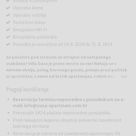
Brisače in posteljnino
Uporabo klime
Uporabo roštilja
Turistično takso
Brezplačen Wi-Fi
Brezplačno parkirišče
Ponudba je unovčljiva od 24. 8. 2024 do 31. 8. 2024
Se počutite pod stresom ali utrujeni od natrpanega
vsakdana? Villa Oaza je pravo mesto za vas! Nahaja se v
mirnem okolju, poleg borovega gozda, ponuja pravi počitek
in sprostitev, v enem od šestih apartmajev, v mirni oazi
Več...
krošenj borovcev in oljk, aromatičnega vonja morja, v
Pogoji koriščenja
prelepih Vodicah blizu Šibenika.
Plaže z najčistejšim morjem na svetu so kot nalašč za poletne
Rezervacija termina neposredno s ponudnikom na e-
počitnice s prijatelji ali družino. Upamo, da bo naša ponudba
mail:
info@oaza-apartmani.com.hr
zadovoljila vse vaše želje in vam želimo prijeten in nepozaben
Preostalih 342 € plačate neposredno ponudniku
dopust v Vodicah - enem izmed najlepših turističnih krajev na
Pred nakupom kupona obvezno preverite zasedenost
Jadranu.
želenega termina
Apartma Lavanda (2+2)
: enosobni apartma (40 m2) se nahaja v 1.
Rezervacija je odvisna od zasedenosti apartmajev. Ob
nadstropju "Ville Oaza". Skupno število ležišč je 2 (zakonska postelja