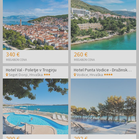
340 €
260 €
MEGABON CENA
MEGABON CENA
Hotel Val - Poletje v Trogirju
Hotel Punta Vodice - Družinsko all inclusive light poletje s pridihom wellnessa
Seget Donji
,
Hrvaška
Vodice
,
Hrvaška
290 €
292 €