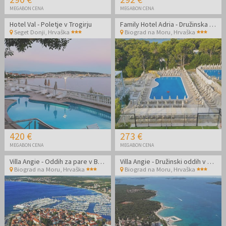
MEGABON CENA
MEGABON CENA
Hotel Val - Poletje v Trogirju
Family Hotel Adria - Družinska all inclusive jesen v Dalmaciji
Seget Donji
,
Hrvaška
Biograd na Moru
,
Hrvaška
420 €
273 €
MEGABON CENA
MEGABON CENA
Villa Angie - Oddih za pare v Biogradu na Moru
Villa Angie - Družinski oddih v Biogradu na Moru
Biograd na Moru
,
Hrvaška
Biograd na Moru
,
Hrvaška