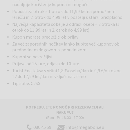
nadaljnje koriščenje kupona ni mogoče.
Popusti za otroke: 1 otrok do 11,99 let na pomožnem
Bazen
: Hotel ima zunanji infinity bazen s čudovitim pogledom na
ležišču in 2. otrok do 4,99 let v postelji s starši brezplačno
morje z ležalniki in senčniki.
Največja kapaciteta sobe je 2 odrasli osebi + 2 otroka (1.
otrok do 11,99 let in 2. otrok do 4,99 let)
Wellness
: Wellness & Spa center v Hotelu Punta vključuje savne
(finsko, turško, mediteransko), whirlpool, masaže, lepotne tretmaje
Kupon morate predložiti ob prijavi
ter fitnes. Spa cona je primerna za odrasle (savne od 16. leta
Za več zaporednih nočitev lahko kupite več kuponov ob
naprej), bazen pa je dostopen vsem gostom.
predhodnem dogovoru s ponudnikom
Kuponi so nevračljivi
Gastronomija
: Restavracija, ki se nahaja tik ob plaži, svojim
Prijava od 15. ure, odjava do 10. ure
gostom ponuja sproščujoče vzdušje, čudovit razgled na morje in
Turistična taksa v višini 1,8 €/oseba/dan in 0,9 €/otrok od
okoliške otoke ter bogato gastronomsko ponudbo. Privoščite si
12 do 17,99 let/dan ni vključena v ceno
jutranjo kavo ali večerni koktajl na vabljivi terasi bara La Belle Vie
Tip sobe: C2SS
Beach Bar. Čez dan uživajte v svoji najljubši pijači na ležalnikih ob
morju, zvečer pa se lahko prepustite zvokom žive glasbe. V baru ob
plaži lahko gostje ob pijači spremljajo sončne zahode in uživajo v
sproščenem ambientu.
POTREBUJETE POMOČ PRI REZERVACIJI ALI
NAKUPU?
Storitve za otroke
: Otrokom so na voljo otroška igralnica,
(Pon - Pet 8.00 - 17.00)
igralnica z igralnimi konzolami in animacija (v sezoni; v hotelu Punta).
080 45 59
info@megabon.eu