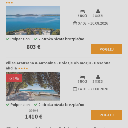
3 NOČI
2 OSEBI
07.08.
-
10.08.2026
Polpenzion
2 otroka bivata brezplačno
803 €
POGLEJ
Villas Arausana & Antonina - Poletje ob morju - Posebna
akcija
-
31
%
7 NOČI
2 OSEBI
14.08.
-
23.08.2026
Polpenzion
2 otroka bivata brezplačno
2050 €
POGLEJ
1410 €