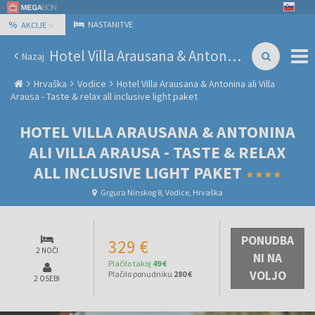
%
NASTANITVE
AKCIJE
Hotel Villa Arausana & Antonina ali Villa Arausa - Taste & relax all inclusive light paket
Nazaj
Hrvaška
Vodice
Hotel Villa Arausana & Antonina ali Villa
Arausa - Taste & relax all inclusive light paket
HOTEL VILLA ARAUSANA & ANTONINA
ALI VILLA ARAUSA - TASTE & RELAX
ALL INCLUSIVE LIGHT PAKET
Grgura Ninskog 8, Vodice, Hrvaška
PONUDBA
329 €
2 NOČI
NI NA
Plačilo takoj
49 €
VOLJO
Plačilo ponudniku
280 €
2 OSEBI