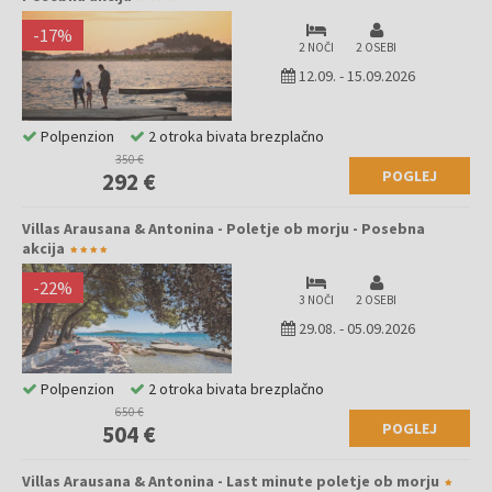
-
17
%
2 NOČI
2 OSEBI
12.09.
-
15.09.2026
Polpenzion
2 otroka bivata brezplačno
350 €
POGLEJ
292 €
Villas Arausana & Antonina - Poletje ob morju - Posebna
akcija
-
22
%
3 NOČI
2 OSEBI
29.08.
-
05.09.2026
Polpenzion
2 otroka bivata brezplačno
650 €
POGLEJ
504 €
Villas Arausana & Antonina - Last minute poletje ob morju