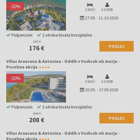
-
20
%
2 NOČI
2 OSEBI
27.09.
-
11.10.2026
Polpenzion
2 otroka bivata brezplačno
220 €
POGLEJ
176 €
Villas Arausana & Antonina - Oddih v Vodicah ob morju -
Posebna akcija
-
20
%
2 NOČI
2 OSEBI
20.09.
-
27.09.2026
Polpenzion
2 otroka bivata brezplačno
260 €
POGLEJ
208 €
Villas Arausana & Antonina - Oddih v Vodicah ob morju -
Posebna akcija