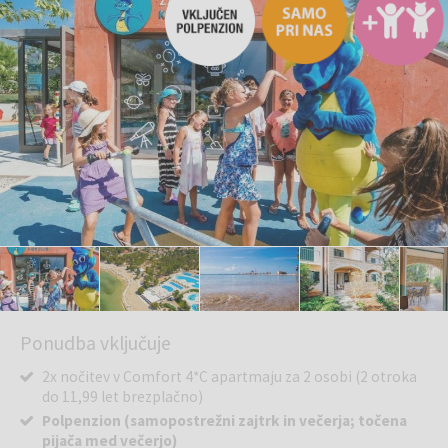
Ponudba vključuje
2x nočitev v Comfort 4*C apartmaju za 2 osobi (2 otroka
do 11,99 let brezplačno)
Polpenzion (samopostrežni zajtrk in večerja; točena
pijača med večerjo)