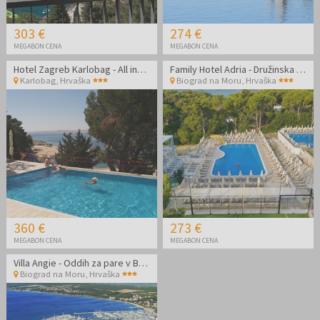
303 €
274 €
MEGABON CENA
MEGABON CENA
Hotel Zagreb Karlobag - All inclusive light poletje
Family Hotel Adria - Družinska all inclusive jesen v Dalmaciji
Karlobag
,
Hrvaška
Biograd na Moru
,
Hrvaška
360 €
273 €
MEGABON CENA
MEGABON CENA
Villa Angie - Oddih za pare v Biogradu na Moru
Biograd na Moru
,
Hrvaška