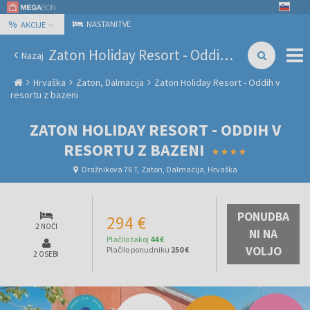
%
NASTANITVE
AKCIJE
Zaton Holiday Resort - Oddih v resortu z bazeni
Nazaj
Hrvaška
Zaton, Dalmacija
Zaton Holiday Resort - Oddih v
resortu z bazeni
ZATON HOLIDAY RESORT - ODDIH V
RESORTU Z BAZENI
Dražnikova 76 T, Zaton, Dalmacija, Hrvaška
PONUDBA
294 €
2 NOČI
NI NA
Plačilo takoj
44 €
VOLJO
Plačilo ponudniku
250 €
2 OSEBI