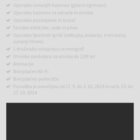
Uporabo zunanjih bazenov (glavni ogrevani)
Uporabo bazenov za odrasle in otroke
Uporabo posteljnine in brisač
Stroške elektrike, vode in plina
Uporabo športnih igrišč (odbojka, košarka, trim steza,
zunanji fitnes)
1 družinsko vstopnico za minigolf
Otroško posteljico za otroka do 2,99 let
Animacijo
Brezplačen Wi-Fi
Brezplačno parkirišče
Ponudba je unovčljiva od 27. 9. do 3. 10. 2024 in od 6. 10. do
27. 10. 2024