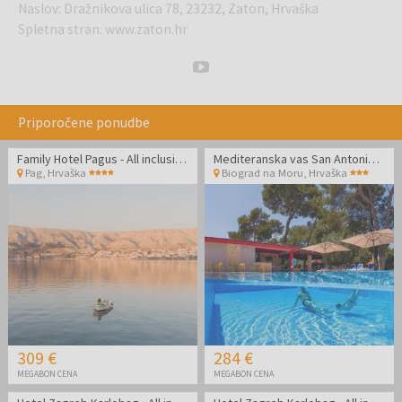
Naslov
:
Dražnikova ulica 78, 23232, Zaton, Hrvaška
Spletna stran
:
www.zaton.hr
Priporočene ponudbe
Family Hotel Pagus - All inclusive september na Pagu
Mediteranska vas San Antonio - Konec poletja v Dalmaciji
Pag
,
Hrvaška
Biograd na Moru
,
Hrvaška
309 €
284 €
MEGABON CENA
MEGABON CENA