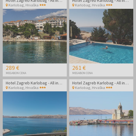
Hotel Zagreb Karlobag - All inclusive light pozdrav poletju - Soba z balkonom
Hotel Zagreb Karlobag - All inclusive light pozdrav poletju
Karlobag
,
Hrvaška
Karlobag
,
Hrvaška
289 €
261 €
MEGABON CENA
MEGABON CENA
Hotel Zagreb Karlobag - All inclusive light poletje - Soba z balkonom
Hotel Zagreb Karlobag - All inclusive light poletje
Karlobag
,
Hrvaška
Karlobag
,
Hrvaška