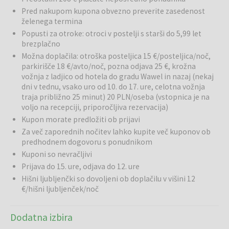
zvezdicami, ki se nahaja v središču Krakova, v neposredni bližini
Pred nakupom kupona obvezno preverite zasedenost
slikovite stare četrti Kazimierz. Hotel je odlična izbira za vse, ki
želenega termina
želite raziskovati zgodovinsko srce Poljske in obenem uživati v
Popusti za otroke: otroci v postelji s starši do 5,99 let
udobju sodobnega hotela.
brezplačno
Bazeni in wellness:
Gostje lahko uporabljajo notranji bazen s
Možna doplačila: otroška posteljica 15 €/posteljica/noč,
stekleno streho in razgledom na staro mestno jedro, jacuzzi, savno
parkirišče 18 €/avto/noč, pozna odjava 25 €, krožna
vožnja z ladjico od hotela do gradu Wawel in nazaj (nekaj
in fitness center.
dni v tednu, vsako uro od 10. do 17. ure, celotna vožnja
traja približno 25 minut) 20 PLN/oseba (vstopnica je na
Restavracije in bari:
Hotel ponuja bogat zajtrk z več kot 100
voljo na recepciji, priporočljiva rezervacija)
izdelki z vsega sveta. Na voljo je tudi prijeten lobby bar Torino
Kupon morate predložiti ob prijavi
Paninoteka & Bar.
Za več zaporednih nočitev lahko kupite več kuponov ob
Posebna doživetja:
Od 1. aprila do 31. oktobra se lahko gostje
predhodnem dogovoru s ponudnikom
udeležijo plovbe po reki Visli z ladjo Q-Boat.
Kuponi so nevračljivi
Prijava do 15. ure, odjava do 12. ure
Storitve:
Hotel nudi plačljivo parkirišče.
Hišni ljubljenčki so dovoljeni ob doplačilu v višini 12
€/hišni ljubljenček/noč
Okolica:
Hotel je odlično izhodišče za raziskovanje Krakova –
glavnega trga, Wawelskega gradu in četrti Kazimierz.
Dodatna izbira
Krakov
je eno najlepših evropskih mest, polno zgodovine, kulture