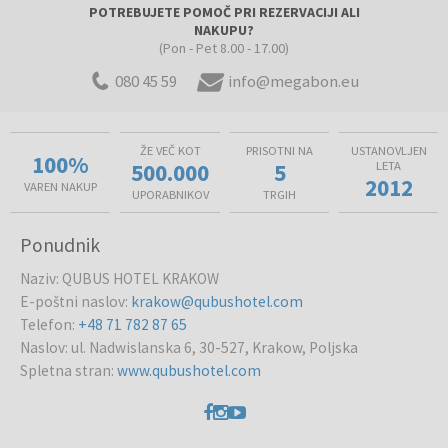
POTREBUJETE POMOČ PRI REZERVACIJI ALI
NAKUPU?
(Pon - Pet 8.00 - 17.00)
080 45 59
info@megabon.eu
ŽE VEČ KOT
PRISOTNI NA
USTANOVLJEN
100%
500.000
5
LETA
2012
VAREN NAKUP
UPORABNIKOV
TRGIH
Ponudnik
Naziv
:
QUBUS HOTEL KRAKOW
E-poštni naslov
:
krakow@qubushotel.com
Telefon
:
+48 71 782 87 65
Naslov
:
ul. Nadwislanska 6, 30-527, Krakow, Poljska
Spletna stran
:
www.qubushotel.com