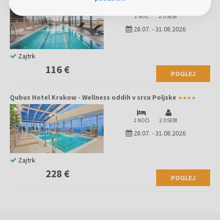
1 NOČ
2 OSEBI
28.07.
-
31.08.2026
Zajtrk
116 €
POGLEJ
Qubus Hotel Krakow - Wellness oddih v srcu Poljske
2 NOČI
2 OSEBI
28.07.
-
31.08.2026
Zajtrk
228 €
POGLEJ