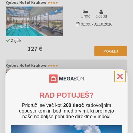
Qubus Hotel Krakow
in živahnega vzdušja. Sprehodite se po ulicah srednjeveškega jedra,
obiščite Wawelski grad, uživajte v muzejih, kavarnah in restavracijah.
1 NOČ
2 OSEBI
V bližini so tudi rudnik soli Wieliczka in spominsko območje
Auschwitz-Birkenau. Krakov je idealna destinacija za kulturni oddih in
01.09.
-
31.10.2026
nepozabna doživetja.
Zajtrk
127 €
POGLEJ
Qubus Hotel Krakow
2 NOČI
2 OSEBI
01.09.
-
31.10.2026
RAD POTUJEŠ?
Zajtrk
Pridruži se več kot
200 tisoč
zadovoljnim
245 €
dopustnikom in bodi med prvimi, ki prejmejo
naše najboljše ponudbe direktno v inbox!
Qubus Hotel Krakow