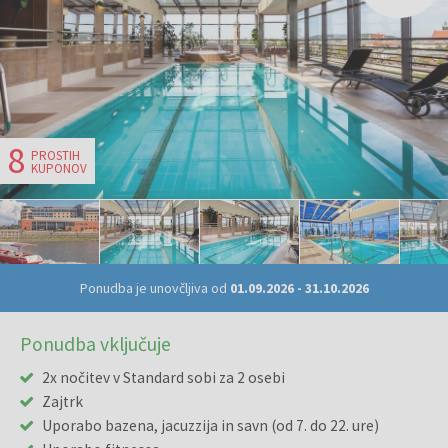
8
PROSTIH
KUPONOV
Ponudba je unovčljiva od
01.09.2026
-
31.10.2026
Ponudba vključuje
2x nočitev v Standard sobi za 2 osebi
Zajtrk
Uporabo bazena, jacuzzija in savn (od 7. do 22. ure)