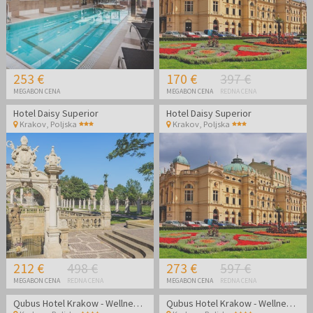
253 €
170 €
397 €
MEGABON CENA
MEGABON CENA
REDNA CENA
Hotel Daisy Superior
Hotel Daisy Superior
Krakov
,
Poljska
Krakov
,
Poljska
212 €
498 €
273 €
597 €
MEGABON CENA
REDNA CENA
MEGABON CENA
REDNA CENA
Qubus Hotel Krakow - Wellness oddih v srcu Poljske
Qubus Hotel Krakow - Wellness oddih v srcu Poljske