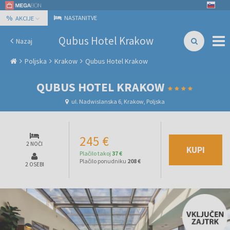
%
NASTANITVE
AKCIJE
Qubus Hotel Krakow
Nazaj
Poljska
Krakow
Qubus Hotel Krakow
QUBUS HOTEL KRAKOW
ul. Nadwislanska 6, Krakow, Poljska
245 €
2 NOČI
KUPI
Plačilo takoj
37 €
Plačilo ponudniku
208 €
2 OSEBI