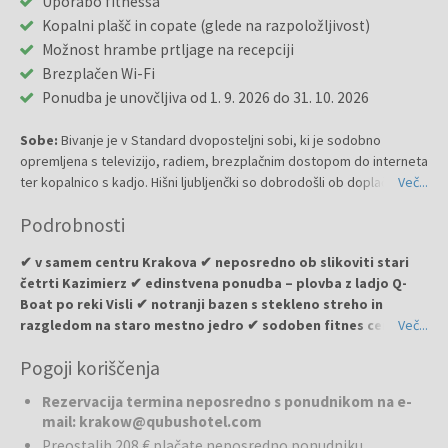
Uporabo fitnessa
Kopalni plašč in copate (glede na razpoložljivost)
Možnost hrambe prtljage na recepciji
Brezplačen Wi-Fi
Ponudba je unovčljiva od 1. 9. 2026 do 31. 10. 2026
Sobe:
Bivanje je v Standard dvoposteljni sobi, ki je sodobno
opremljena s televizijo, radiem, brezplačnim dostopom do interneta
ter kopalnico s kadjo. Hišni ljubljenčki so dobrodošli ob doplačilu.
Več...
Podrobnosti
✔ v samem centru Krakova ✔ neposredno ob slikoviti stari
četrti Kazimierz ✔ edinstvena ponudba – plovba z ladjo Q-
Boat po reki Visli ✔ notranji bazen s stekleno streho in
razgledom na staro mestno jedro ✔ sodoben fitnes center s
Več...
savno in jacuzzijem ✔ zajtrk s kar več kot 100 različnimi
Pogoji koriščenja
izdelki ✔ eleganten lobby bar Torino Paninoteka & Bar ✔
udobne sobe s sodobno opremo in brezplačnim internetom
Rezervacija termina neposredno s ponudnikom na e-
mail: krakow@qubushotel.com
Qubus Hotel Kraków
je eleganten mestni hotel s štirimi
Preostalih 208 € plačate neposredno ponudniku