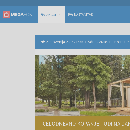
%
NASTANITVE
AKCIJE
Slovenija
Ankaran
Adria Ankaran - Premium 
CELODNEVNO KOPANJE TUDI NA DA