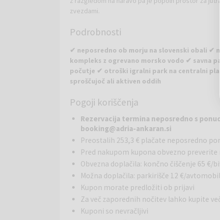
z razgledom na naravo pa je popoln prostor za jutr
zvezdami.
Podrobnosti
✔ neposredno ob morju na slovenski obali ✔ me
kompleks z ogrevano morsko vodo ✔ savna park
počutje ✔ otroški igralni park na centralni pla
sproščujoč ali aktiven oddih
Pogoji koriščenja
Resort Adria
v Ankaranu je prava mediteranska oa
1500 drevesi, ki ustvarjajo prijeten vonj in pristno 
Rezervacija termina neposredno s ponudn
izbira za vse, ki si želijo sproščujočega oddiha v nar
booking@adria-ankaran.si
prostega časa. Pomlad in poletje sta tukaj še pose
Preostalih 253,3 € plačate neposredno po
sprehode ob morju, kolesarjenje in uživanje v soncu
Pred nakupom kupona obvezno preverite r
Bazeni in wellness:
Obvezna doplačila: končno čiščenje 65 €/b
Gostom je na voljo notranji 
kopanje skozi vse leto. Poleg bazenov resort ponuj
Možna doplačila: parkirišče 12 €/avtomobi
wellness tretmajev, namenjenih sprostitvi telesa in
Kupon morate predložiti ob prijavi
Za več zaporednih nočitev lahko kupite
Restavracije in bari:
V sklopu resorta so restavraci
Kuponi so nevračljivi
ponudbi ter prijetnem vzdušju ob morju.