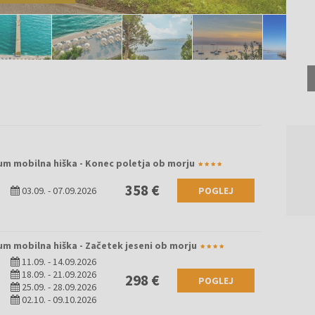
um mobilna hiška - Konec poletja ob morju
358 €
03.09.
-
07.09.2026
POGLEJ
um mobilna hiška - Začetek jeseni ob morju
11.09.
-
14.09.2026
18.09.
-
21.09.2026
298 €
POGLEJ
25.09.
-
28.09.2026
02.10.
-
09.10.2026