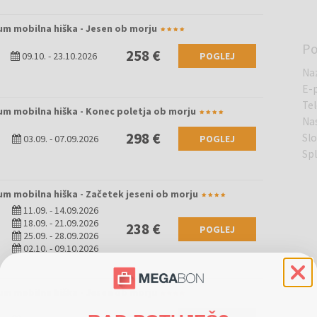
um mobilna hiška - Jesen ob morju
Po
258 €
09.10.
-
23.10.2026
POGLEJ
Na
E-
Te
um mobilna hiška - Konec poletja ob morju
Na
298 €
Slo
03.09.
-
07.09.2026
POGLEJ
Sp
um mobilna hiška - Začetek jeseni ob morju
11.09.
-
14.09.2026
18.09.
-
21.09.2026
238 €
POGLEJ
25.09.
-
28.09.2026
02.10.
-
09.10.2026
um mobilna hiška - Jesen ob morju