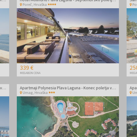
Poreč
,
Hrvaška
Po
339 €
25
MEGABON CENA
MEGA
Apartmaji Polynesia Plava Laguna - Konec poletja v Istri s polpenzionom
Apartmaji Polynesia Plava Laguna - Konec poletja v Istri s polpenzionom
Umag
,
Hrvaška
U