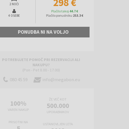
298 €
2 NOČI
Plačilo takoj
44.7 €
Plačilo ponudniku
253.3 €
4 OSEBE
PONUDBA NI NA VOLJO
POTREBUJETE POMOČ PRI REZERVACIJI ALI
NAKUPU?
(Pon - Pet 8.00 - 17.00)
080 45 59
info@megabon.eu
ŽE VEČ KOT
100%
500.000
VAREN NAKUP
UPORABNIKOV
PRISOTNI NA
USTANOVLJEN LETA
5