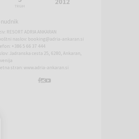
2012
TRGIH
nudnik
ziv
:
RESORT ADRIA ANKARAN
poštni naslov
:
booking@adria-ankaran.si
lefon
:
+386 5 66 37 444
slov
:
Jadranska cesta 25, 6280, Ankaran,
venija
letna stran
:
www.adria-ankaran.si