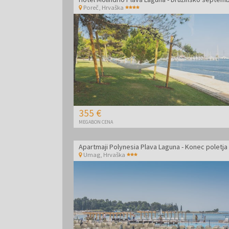
Poreč
,
Hrvaška
355 €
MEGABON CENA
Umag
,
Hrvaška