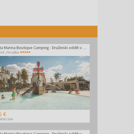
Santa Marina Boutique Camping - Družinski oddih v Poreču
reč
,
Hrvaška
5 €
BON CENA
Santa Marina Boutique Camping - Družinski oddih v Poreču