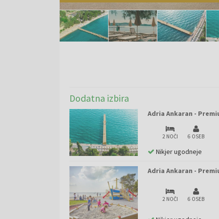
Dodatna izbira
Adria Ankaran - Premi
2 NOČI
6 OSEB
Nikjer ugodneje
Adria Ankaran - Premi
2 NOČI
6 OSEB