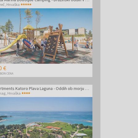
reč
,
Hrvaška
0 €
BON CENA
Apartments Katoro Plava Laguna - Oddih ob morju s polpenzionom
mag
,
Hrvaška