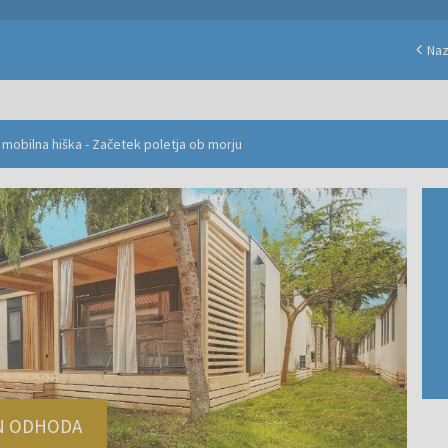
Naz
mobilna hiška - Začetek poletja ob morju
N ODHODA