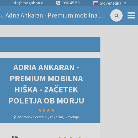
info@megabon.eu
080 45 59
Slovenščina
Adria Ankaran - Premium mobilna hiška - Začetek poletja ob morju
aj
ADRIA ANKARAN -
PREMIUM MOBILNA
HIŠKA - ZAČETEK
POLETJA OB MORJU
Jadranska cesta 25, Ankaran, Slovenija